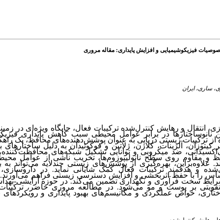
 خصوصیات فیزیکوشیمیایی و افزایش پایداری: مقاله مروری
زی، انتقال و رهایش کنترل‌شده ترکیبات فعال، جایگاه ویژه‌ای در زمینه
ن نانوساختارها در برابر عوامل محیطی سبب کاهش پایداری فیزیک
 از ترکیبات زیستی دریایی به عنوان پوشش‌دهنده‌های محافظ، یک راهکار
کیتوزان، آلژینات، کلاژن، ژلاتین و فوکوئیدان به دلیل ساختارهای بی
‌اکسیدانی، ضد میکروبی و توانایی تشکیل شبکه‌های محافظت‌کننده
 محافظ و مقاوم روی سطح نانولیپوزوم‌ها، تخریب ناشی از عوامل محی
لاوه‌براین، بهره‌گیری از پوشش‌های زیستی چندلایه می‌تواند به ب
ی‌شده و هدفمند ترکیبات فعال کمک شایانی نماید
در داروسازی، نا
.
ساس را با حفظ اثربخشی و افزایش دسترسی زیستی فراهم می‌آورند. د
ر شرایط سخت فرآوری و نگهداری تضمین می‌کند. در حوزه آرایشی-بهدا
تقویتی بر پوست و مو می‌شود
در مطالعه مروری حاضر، ترکیبات 
.
اختاری، خواص عملکردی و مکانیسم‌های بهبود پایداری و رویکردهای 