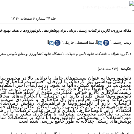
دوره ۳۴، شماره ۶ - ( ۱۲-۱۴۰۴ )
جلد ۳۴ شماره ۶ صفحات ۴۰-۱۷
مقاله مروری:‌ کاربرد ترکیبات زیستی دریایی برای پوشش‌دهی نانولیپوزوم‌ها با هدف بهبود
۱
۱
زینب رستمی
،
مینا اسمعیلی خاریکی
۱- گروه شیلات، دانشکده علوم دامی و شیلات، دانشگاه علوم کشاورزی و منابع طبیعی ساری، ساری، ایران
چکیده:
(۸۷۲ مشاهده)
نانولیپوزوم‌ها به عنوان سیستم‌های حامل با توانایی بالا در محصورسا
و آرایشی-بهداشتی پیدا کرده‌اند
.
با این‌حال، حساسیت ساختاری ای
محدودیت در استفاده گسترده آنها می‌شود. در سال‌های اخیر، استفاده
غلبه بر این چالش‌ها مطرح شده است
ترکیبات زیستی دریایی نظیر 
.
زیست‌سازگاری بالا و خواص عملکردی متنوع از جمله فعالیت آنتی
نانولیپوزوم‌ها نقش کلیدی دارند. این ترکیبات با ایجاد لایه‌های
می‌رسانند و موجب افزایش پایداری ساختاری و عملکردی می‌شوند. ع
آزادسازی دارو از نانولیپوزوم‌ها و فراهم‌سازی رهایش زمان‌بند
پوشش‌دهی‌شده با ترکیبات زیستی دریایی، امکان انتقال داروهای ح
استفاده از این نانوساختارها، پایداری و ارزش غذایی ترکیبات را د
منجر به طراحی محصولات پیشرفته با ماندگاری بیشتر و اثرات 
مورداستفاده در پوشش‌دهی نانولیپوزوم‌ها با تاکید بر مشخصات س
پوشش‌های زیستی چندلایه به طور جامع بررسی شده است.