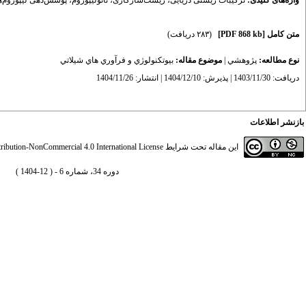
واژه‌های کلیدی:
ترکیبات زیستی دریایی
،
زیست‌سازگاری
،
نانولیپوزوم‌
،
پوشش‌دهی لیپوزوم‌ه
متن کامل
[PDF 868 kb]
(۲۸۳ دریافت)
نوع مطالعه:
پژوهشي
|
موضوع مقاله:
بيوتكنولوژي و فرآوري هاي شيلاتي
دریافت: 1403/11/30 | پذیرش: 1404/12/10 | انتشار: 1404/11/26
بازنشر اطلاعات
این مقاله تحت شرایط
ibution-NonCommercial 4.0 International License
دوره 34، شماره 6 - ( 12-1404 )