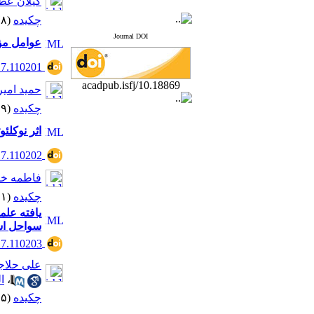
گیلان عط
چکیده
(۹۳۷۸ مشاهده)
Journal DOI
عوامل مؤ
17.110201
10.18869/acadpub.isfj
حمید امیر
چکیده
(۸۶۱۹ مشاهده)
اثر نوکلئوت
17.110202
فاطمه خا
چکیده
(۹۶۹۱ مشاهده)
سواحل اس
17.110203
علی حلاج
،
ا
چکیده
(۹۲۰۵ مشاهده)