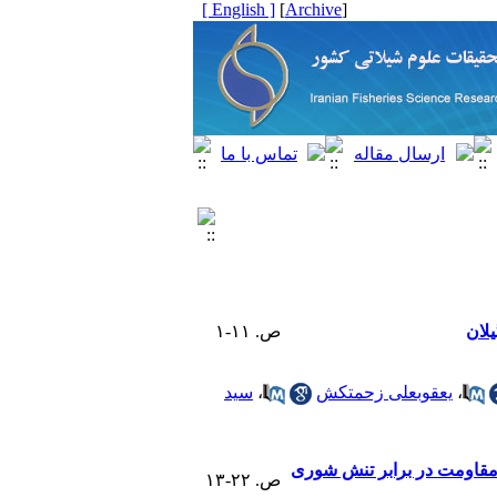
[ English ]
]
Archive
[
لان
ص. ۱۱-۱
،
یعقوبعلی زحمتکش
،
سید
 مقاومت در برابر تنش شوری
ص. ۲۲-۱۳