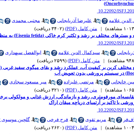
‎ 10.22092/ISFJ.20
الدین علامه
،
علیرضا آذربایجانی
،
مجتبی محمدی
|
متن کامل (PDF)
(۳۴۰۲ دریافت)
رهای مختلف بر رشد و تکثیر کرم خاکی (Eisenia fetida) به منظور استفاده در آبزی پروری
‎ 10.22092/ISFJ.20
ربایجانی
،
سیدکمال الدین علامه
،
ابوالفضل سپهداری
|
متن کامل (PDF)
(۲۵۹۹ دریافت)
ت
دون تعویض آب
ن خانجانی
،
مرتضی علیزاده
،
میر مسعود سجادی
|
متن کامل (PDF)
(۳۲۱۰ دریافت)
ایسه‌ای مورفومتری، رشد و بازماندگی، ارزش غذایی و مولکولی برخی
رشی با تاکید بر آرتمیای دریاچه میقان اراک
‎ 10.22092/ISFJ.20
ف‌فر
،
مریم تقوی
،
فرح فرخی
،
گلچین موسوی ت
|
متن کامل (PDF)
(۲۶۲۰ دریافت)