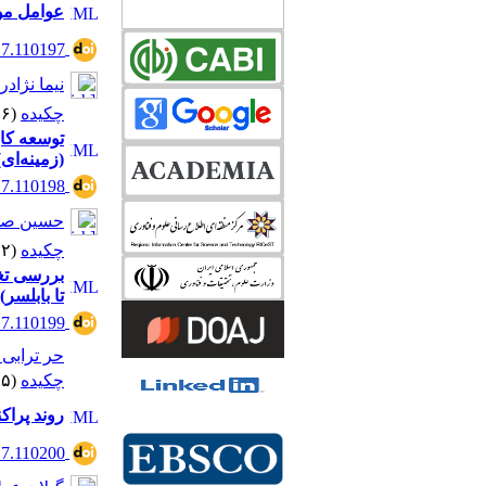
عوامل موث
17.110197
نیما نژاد
چکیده
(۹۹۲۶ مشاهده)
توسعه کار
(زمینه‌ای) 
17.110198
حسین صمد
چکیده
(۱۰۱۲۲ مشاهده)
بررسی تغیی
تا بابلسر)
17.110199
حر ترابی
چکیده
(۷۵۶۵ مشاهده)
روند پراک
17.110200