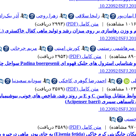
‎ 10.22092/ISFJ.20
یمان‌پور
،
زلیخا سلاقی
،
زهرا روحی
،
آذر بیک‌زاد
|
متن کامل (PDF)
(۲۹۹۳ دریافت)
 و وزن رهاسازی بر روی میزان رشد و تولید ماهی کفال خاکستری (Mugil cephalus L. )
‎ 10.22092/ISFJ.20
 میرهاشمی رستمی
،
کورش امینی
،
مریم جرجانی
|
متن کامل (PDF)
(۲۹۵۴ دریافت)
ایی استرول های جلبک قهوه ای Padina boergesenii سواحل چابهار
‎ 10.22092/ISFJ.20
لی
،
احمدرضا گوهری کاخکی
،
سودابه سعیدنیا
|
متن کامل (PDF)
(۳۵۷۹ دریافت)
بررسی روابط متقابل ویتامین C و E بر روند رشد، شاخص های خو
اهی سیبری (Acipenser baeri)
‎ 10.22092/ISFJ.20
حسنی
|
متن کامل (PDF)
(۳۵۸۹ دریافت)
بررسی امکان جایگزینی کرم خاکی (Eisenia fetida) به