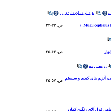
ه
،
عبدالرحمان داودی‌پور
ص. ۳۳-۲۳
ص. ۴۴-۳۵
،
پریسا پرمه
نی، بیوشیمیایی، آنزیم های کبدی و سیستم
ص. ۵۷-۴۵
 جای پودر ماهی درجیره ماهی قزل آلای رنگین کمان