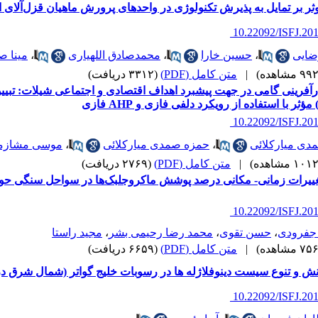
ر بر تمایل به پذیرش تکنولوژی در واحدهای پرورش ماهیان قزل‌آلای ا
‎ 10.22092/ISFJ.20
رضایی
،
حسین خارا
،
محمدصادق اللهیاری
،
مینا ص
|
متن کامل (PDF)
(۳۳۱۲ دریافت)
آفرینی گامی در جهت پیشبرد اهداف اقتصادی و اجتماعی شیلات: تبیی
مؤثر با استفاده از رویکرد دلفی فازی و AHP فازی
‎ 10.22092/ISFJ.20
ی میارکلائی
،
حمزه صمدی میارکلائی
،
موسی مشازم
|
متن کامل (PDF)
(۲۷۶۹ دریافت)
رات زمانی- مکانی درصد پوشش ماکروجلبک‌‌‌‌‌‌‌‌‌‌‌‌‌‌‌‌‌‌ها در سواحل سنگی
‎ 10.22092/ISFJ.20
 جفرودی
،
حسن تقوی
،
محمد رضا رحیمی بشر
،
مجید راستا
|
متن کامل (PDF)
(۶۶۵۹ دریافت)
نش و تنوع سیست دینوفلاژله ها در رسوبات خلیج گواتر (شمال شرق د
‎ 10.22092/ISFJ.20