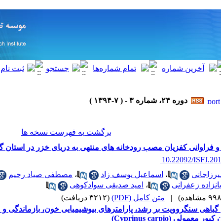
دوره ۲۴، شماره ۳ - ( ۷-۱۳۹۴ )
برگشت به فهرست نسخه ها
 فراوانی کفزیان مصب رودخانه های منتهی به دریای خزر در استان گی
‎ 10.22092/ISFJ.20
یرزاجانی
،
اسماعیل یوسف زاد
،
مصطفی صیاد رحیم
نزاده زعفرانی
،
امید صدیقی سوادکوهی
|
متن کامل (PDF)
(۳۲۱۲ دریافت)
گیاهی سنگروویت بر رشد، پارامترهای بیوشیمیایی خون، بازماندگی و
 معمولی (Cyprinus carpio)