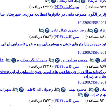
اران فریمان
،
آیدا رئیسی
|
متن کامل (PDF)
(۲۷۲۲ دریافت)
ثر بر الگوی مصرف ماهی در خانوارها (مطالعه موردی: شهرستان سا
‎ 10.22092/ISFJ.20
نژاد
،
رضا حیدری کمال آبادی
|
متن کامل (PDF)
(۲۵۸۴ دریافت)
ید جیره بر پارامترهای خونی و بیوشیمیایی سرم خون تاسماهی ایرانی جوان(nser persicus
‎ 10.22092/ISFJ.20
نی
،
محمدرضا ایمانپور
،
حامد کلنگی میاندره
،
عل
|
متن کامل (PDF)
(۲۳۴۶ دریافت)
تان مازندران
‎ 10.22092/ISFJ.20
یان
،
محمود بهمنی
،
رضوان اله کاظمی
،
سهراب د
لهام خزایی
|
متن کامل (PDF)
(۲۵۷۳ دریافت)