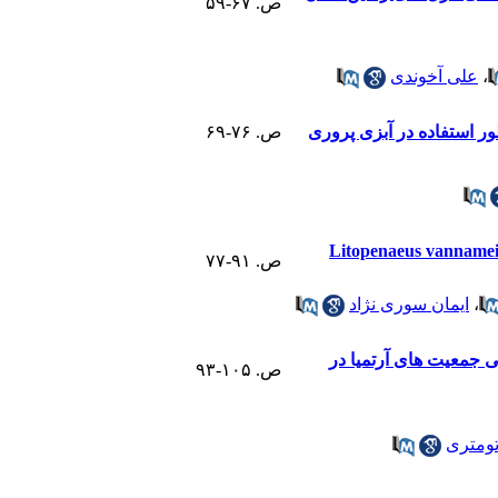
ص. ۶۷-۵۹
،
علی آخوندی
ص. ۷۶-۶۹
اثیر منابع مختلف کربن بر کیفیت آب، عملکرد رشد و بقای میگوی سفید غربی (Litopenaeus vannamei
ص. ۹۱-۷۷
،
ایمان سوری نژاد
 جمعیت های آرتمیا در
ص. ۱۰۵-۹۳
ومتری