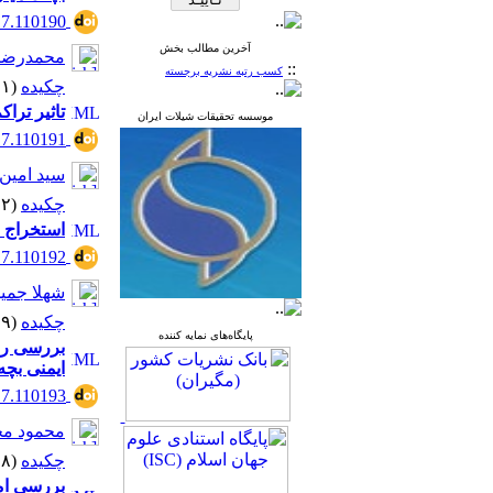
17.110190
آخرین مطالب بخش
محمدرضا ا
::
کسب رتبه نشریه برجسته
چکیده
(۱۰۱۶۱ مشاهده)
تاثیر تراکم
موسسه تحقیقات شیلات ایران
17.110191
سید امین
چکیده
(۸۹۰۲ مشاهده)
استخراج و شناس
17.110192
شهلا جمی
چکیده
(۱۰۲۴۹ مشاهده)
پایگاه‌های نمایه کننده
ایمنی بچه تاسم
17.110193
محمود م
چکیده
(۹۷۰۸ مشاهده)