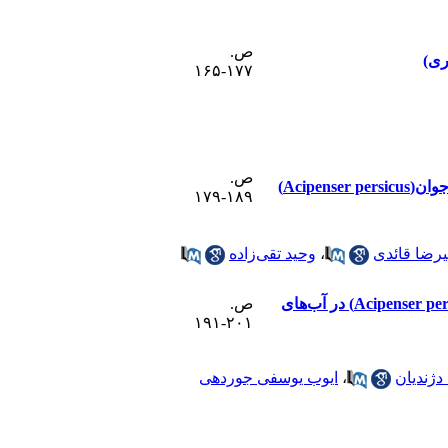
ص.
ری)
۱۷۷-۱۶۵
ص.
Acipe)
۱۸۹-۱۷۹
یرضا قائدی
،
وحید تقی‌زاده
یافته علمی کوتاه: مطالعه برخی شاخص های ایمنی خون تاسماهی ایرانی (Acipenser persicus) در آب‌های
ص.
۲۰۱-۱۹۱
ژندیان
،
ایوب یوسفی جوردهی