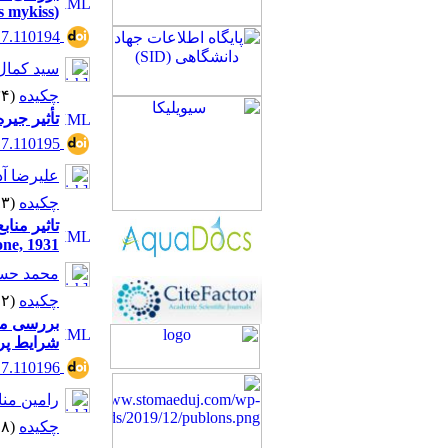
(Oncorhynchus mykiss)
17.110194
سید کمال 
چکیده
(۱۰۱۳۴ مشاهده)
تأثیر جیره و بست
17.110195
علیرضا آذ
چکیده
(۹۴۸۳ مشاهده)
Boone, 1931) در سیستم پرورشی ب
محمد حسی
چکیده
(۱۰۶۵۲ مشاهده)
بررسی مق
شرایط پرو
17.110196
رامین منا
چکیده
(۱۰۰۴۸ مشاهده)