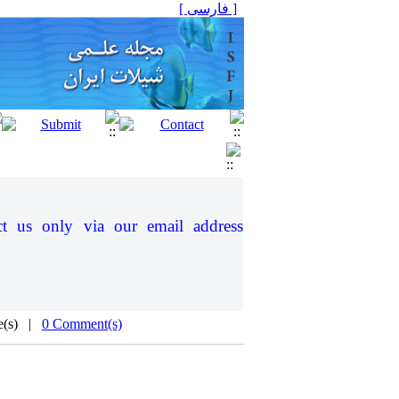
[ فارسی ]
ct us only via our email address
e(s) |
0 Comment(s)