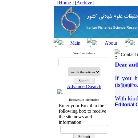
[
Home
] [
Archive
]
Search in website
Contact 
Dear auth
If you h
(
isfj(at)ifro.
Advanced Search
With kind
Receive site information
Editorial 
Enter your Email in the
following box to receive
the site news and
information.