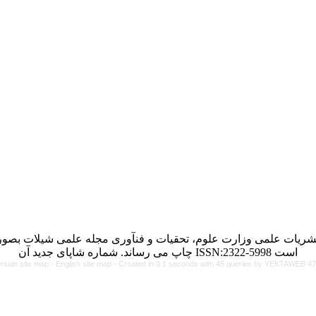
شریات علمی وزارت علوم، تحقیات و فنآوری مجله علمی شیلات بصورت
چاپ می رساند. شماره شاپای جدید آن ISSN:2322-5998 است
rsian site map -
English site map
- Created in 0.1 seconds with 45 queries by YEKTAWEB 4