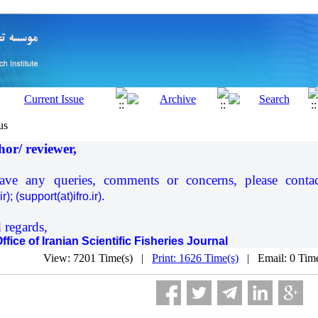
us
or/ reviewer,
ave any queries, comments or concerns, please conta
.
ir
); (support(at)ifro.ir)
 regards,
Office of Iranian Scientific Fisheries Journal
View: 7201 Time(s) |
Print: 1626 Time(s)
| Email: 0 Tim