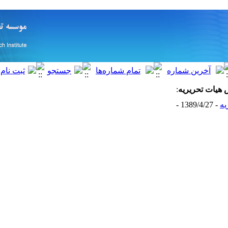
ش
هیات تحریریه
:
یه
- 1389/4/27 -