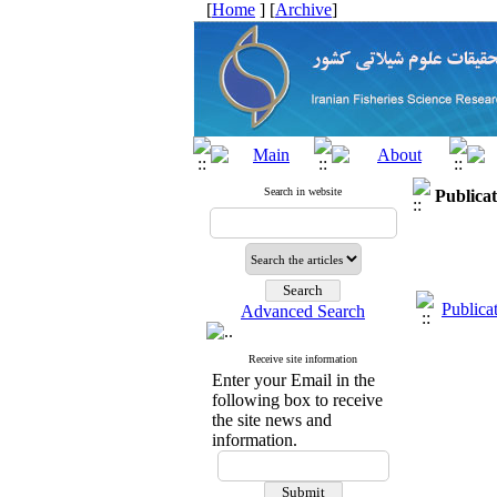
[
Home
] [
Archive
]
Search in website
Publica
Publica
Advanced Search
Receive site information
Enter your Email in the
following box to receive
the site news and
information.