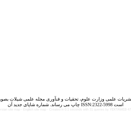
ریات علمی وزارت علوم، تحقیات و فنآوری مجله علمی شیلات بصورت 
چاپ می رساند. شماره شاپای جدید آن ISSN:2322-5998 است
rsian site map -
English site map
- Created in 0.1 seconds with 31 queries by YEKTAWEB 4