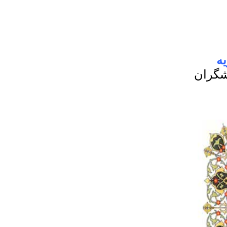
ه
شگران