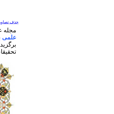
حذف تصاویر 
مجله ع
علمی ب
تحقیقا