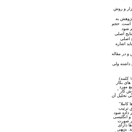
زار و روش
پژوهش به
ع است. حجم
 شود.
ایج اصلی
ج اصلی
ید اشاره
و در مقاله
 داشته ولی
.
های بکار
ع مورد
ش کار "
ی تحلیل آن
کاملا"
ق ترتیب
 داده شود.
و انگلیسی
در صورت
ا دارای
. بدیهی