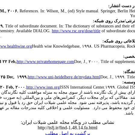
 M., ۲۰۰۶.
References. In: Wilson, M., (ed) Style manual. Springer, Berlin H
Yo
نترنتی/مدرک روی شبکه:
۹۹.
Title of subordinate document. In: The dictionary of substances and their ef
Chemistry. Available DIALOG.
http://www.rsc.org/dose/title
of subordinate doc
.
لاعاتی روی شبکه:
ww.healthwise.org
Health wise Knowledgebase, ۱۹۹۸. US Pharmacopeia, Rockvi
d ۲۲ Feb,
http://www.privatehomepage.com
Doe, J., ۲۰۰۰. Title of supplement
 ۲۵ Dec, ۱۹۹۹.
http://www.uni-heidelberg.de/mydata.html
Doe, J., ۱۹۹۹. Title
 ۲۰ Feb, ۲۰۰۰
.
http://www.issn.org
ISSN International Center.۱۹۹۹. Global IS
ارای بیش از یک نگارنده باشند از سوی مجله به منزله موافقت کلیه نگارندگا
د. مقالاتی که برای مجلات دیگر، کنفرانس‌های ملی و بین‌المللی (به صورت خل
گردیده باشد، پذیرفته نمی شود. مجله علمی شیلات ایران حق رد یا قبول و نیز
ای خود محفوظ می دارد. مسئولیت علمی و اخلاقی کلیه مندرجات مقاله بر عهد
 باشد.
نشانی مطلب در وبگاه مجله علمی شیلات ایران:
http://isfj.ir/find-1.48.14.fa.html
برگشت به اصل مطلب