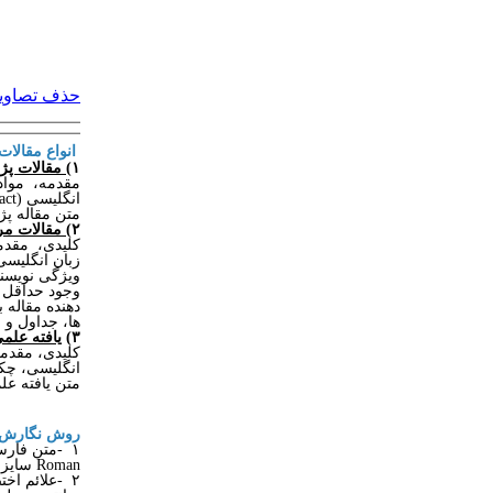
حذف تصاویر 
انواع مقالات
۱
) مقالات پ
مقدمه، مواد 
انگلیسی (Extended Abstract)
متن مقاله پژوه
۲
) مقالات م
کلیدی، مقدم
زبان انگلیسی (Extended Abstract)
وی‍ژگی نویسن
وجود حداقل پ
دهنده مقاله ب
ها، جداول و فهرس
۳)
یافته علمی
کلیدی، مقدمه
انگلیسی، چکی
متن یافته علمی
روش نگارش 
۱
-
متن فارسی مقاله باید در
Roman
سایز ۱۱
۲
-
علائم اخ