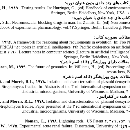
تاب های چند جلدی بدون عنوان دوره:
, H., ۱۹۸۹.
Testing results. In: Hutzinger, O., (ed) Handbook of environmenta
Springer, Berlin Heidelberg New York, USA. 
 S.E.,
Neuromuscular blocking drugs in man. In: Zaimis, E., (ed) Neuromuscu
dbook of experimental pharmacology, vol.۴۲.Springer, Berlin Heidelberg, Ne
قالات بصورت کتاب:
, ۱۹۹۶.
A framework for reasoning about requirements in evolution. In: Foo N
 PRICAI ۹۶: topics in artificial intelligence. ۴th Pacific conference on artificial
gust ۱۹۹۶. Lecture notes in computer science (Lecture in artificial intelligence
Springer, Berlin Heidelberg, New York
الات دارای ویرایشگر (فاقد اسم ناشر):
ron, M., ۱۹۹۹.
The future of genomics. In: Williams, H., (ed) Proceedings o
researchers, 
S. and Morris, R.L., ۱۹۷۸.
Isolation and characterization of plasmid deoxyrib
 Streptomyces fradiae. In: Abstracts of the ۳ rd. international symposium on th
industrial microorganisms, University of Wisconsin, Madison, ۴
. and Morris, R.L., ۱۹۷۸.
Isolation and characterization of plasmid deoxyrib
treptomyces fradiae. Paper presented at the ۳ rd international symposium on th
industrial microorganisms, University of Wisconsin, Madison, ۴
Noman, L., ۱۹۹۸.
Lightning rods. US Patent ۴, ۳۷۹ ,۷۵۲, 
J.W., ۱۹۷۵.
Experimental acute renal failure. Dissertation, University of