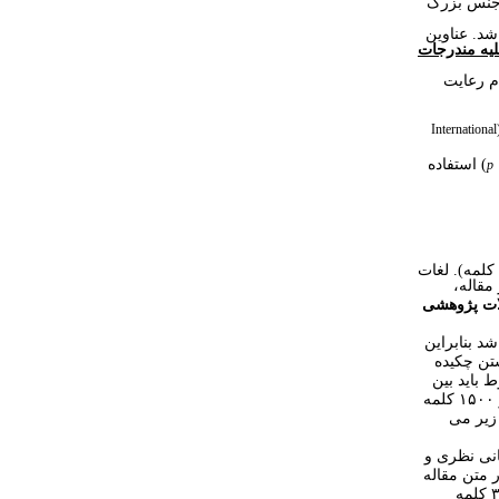
 جنس بزرگ
شد. عناوین
یه مندرجات
م رعایت
International
) استفاده
p
خلاصه ای از مقاله با تاکید بر روش کار و نتایج حاصله و نتیجه گیری (بین ۲۰۰ تا ۳۰۰ کلمه). لغات
ر مقاله،
لات پژوهشی
د بنابراین
تن چکیده
 باید بین
۱۵۰۰
کلمه
زیر می
نی نظری و
 متن مقاله
حجم این بخش باید بین ۲۵۰ تا ۳۵۰ کلمه