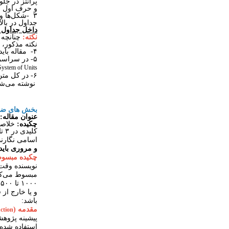
پرانتز در جل
و حرف اول ا
۳
-
شکل‌ها و 
جداول در بال
داخل جداول و
نکته:
چنانچه 
نکته مذکور، 
۴- مقاله باید به زبان فارسی سلیس و روان نگارش شده باشد.
۵- در سراسر متن مقالات، کلیه یکاها (واحدها) و نمادهای مربوطه باید بر مبنای سیستم
System of Units
۶- در کل متن
نوشته می‌شو
بخش های ضرو
عنوان مقاله:
چکیده:
اسامی نگارند
و مروری باید
چکیده مبسو
نویسنده وقت 
مبسوط می‌کند
۱۰۰۰
تا
۱۵۰۰
و یا خارج از
باشد:
مقدمه (
ction
پیشینه پژوهش
استفاده شده