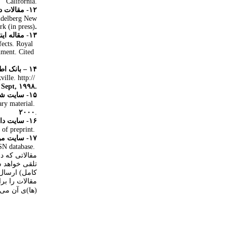
California.
۱۲- مقالات در دست انتشار:
eidelberg New
rk (in press)
.
۱۳
-
مقاله ای
fects. Royal
ument. Cited
۱۴
–
بانک اط
lle. http://
Sept, ۱۹۹۸.
۱۵- سایت شخصی:
ary material.
۲۰۰۰
.
۱۶- سایت دانشگاه:
 of preprint.
۱۷- سایت موسسه:
SN database.
مقالاتی که د
تلقی خواهد ش
کامل) ارسال 
مقالات را بر
(ها)ی آن می