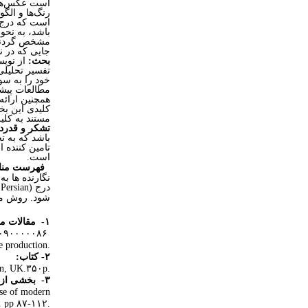
است عکس‌ها و
رنگ‌ها و الگ
است که درج ا
باشد، به نحو
مشخص گردند.
جایی که در 
بحث:
از نویس
تفسیر تحلیلی
خود را به سو
مطالعات پیشی
همچنین ارائه
کلیدی این بخ
مستند به کلی
تشکر و قدرد
باشد که به ن
تامین کننده 
است.
فهرست مناب
نگارنده ها ب
درج (
 Persian
شود.
روش من
۱-
مقالات م
۱۰۹۰۰۰۰۰۸۶
e production.
۲-
کتاب:
on, UK.۳۵۰p.
۳-
بخشی از 
rise of modern
. pp ۸۷-۱۱۲.