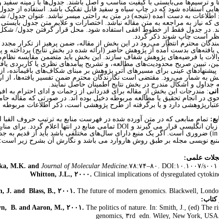
 ترسیم‌ها می‌بایستی با کیفیت مناسب و اصل باشند. جدول‌ها با زمینه سفید و د
وهایی استفاده شود که در چاپ سیاه و سفید قابل تفکیک باشد. استفاده از جدول
طلاعات به دست آمده (نتیجه) در متن به راحتی میسر نباشد. عنوان جدول/ شکل
ی که نیاز به مراجعه به متن مقاله نباشد. اختصارات و علایم متن جدول بایستی 
 در جدول فقط از خطوط افقی استفاده شود. محل قرار گرفتن جدول/ شکل د
نظر است چاپ شوند ذکر گردد
.
ندگان محترم انتظار می‌رود در این بخش از مقاله، ضمن پرهیز از تکرار مجدد دا
 یافته‌های بدست آمده از پژوهش حاضر (ارائه شده در بخش نتایج) پرداخته و 
الات یا فرضیه‌های پژوهش شفاف سازند. این بخش باید متضمن مقایسه نظام‌مند 
ن، تبیین صریح محدودیت‌های مطالعه، و تشریح پیامدهای نظری یا کاربردی یافته
 پیشنهادهای عینی برای مسیرهای آتی پژوهش بر مبنای شکاف‌های باقیمانده، از 
ش به شمار می‌رود. مقتضی است نگارندگان محترم ضمن تفسیر یافته‌ها، از ا
ه جداول و اشکال مندرج در بخش نتایج اطمینان حاصل نمایند.
انی
: مندرجات این بخش از مقاله برای قدردانی از زحمات و ادای احترام به اف
حوی در انجام تحقیق یا مطالعه مربوطه دخیل بوده اند. در صورتی که مقاله حام
اعتبارپژوهشی دارد و یا برگرفته از طرح پژوهشی است، ذکر اطلاعات مربوطه 
ع:
تمام منابعی که در متن آورده شده در فهرست منابع به ترتیب حروف الفبا 
ه زبان انگلیسی قرار می گیرند و
DOI
تمامی منابع در انتها اعلام گردد. برای منا
in
)
ضروری است. اگر یک منبع دارای سال‌های مختلفی باشد باید از قدیم به جد
بع نویسی مجله بر طبق روش هاروارد می باشد و نگارش آن بشرح زیر است:
جلات علمی:
fka, M.K. and
Journal of Molecular Medicine
.
۷۸:۷۴–۸۰. DOI:۱۰.۱۰۰۷/s۰۰
Whitton, J.L., ۲۰۰۰.
Clinical implications of dysregulated cytokin
h, J. and Blass, B., ۲۰۰۱.
The future of modern genomics. Blackwell, Lond
کتاب:
n, B. and Aaron, M., ۲۰۰۱.
The politics of nature. In: Smith, J., (ed) The 
genomics, ۳rd edn. Wiley, New York, USA