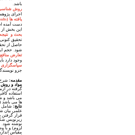
باشد.
روش­ شناسی
اجرای پژوهش 
یافته ­ها (
sults
دست آمده است
این بخش از 
بحث و
نتیجه
تحقیق کنونی 
حاصل از تحق
شود.
حجم این بخش ب
تعارض منافع 
وجود دارد با
سپاسگزاری (
جزو نویسندگان
مقدمه:
شرح مخ
مواد و روش 
گرفته در آزم
استفاده کاف
می باشد و شا
ها می باشد (ب
نتایج:
شامل اط
علمی بیان ش
قرار گرفتن د
زیرنویس شکل‌
نوشته شود. ش
لزوم) و با وض
مقیاس اندازه