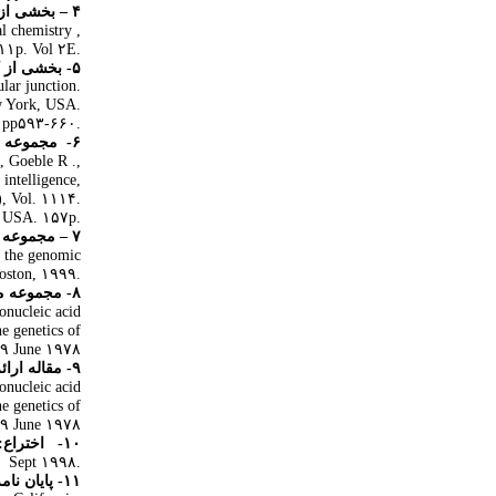
۴
–
بخشی از ک
l chemistry ,
۱۱۱p.
Vol ۲E.
۵- بخشی از کتاب های چند جلدی با عنوان دوره:
lar junction.
w York, USA.
pp۵۹۳-۶۶۰.
۶-
مجموعه م
, Goeble R .,
 intelligence,
), Vol. ۱۱۱۴.
, USA. ۱۵۷p.
۷
–
مجموعه مق
f the genomic
Boston, ۱۹۹۹.
۸- مجموعه مقالات بدون ویرایشگر (فاقد اسم ناشر):
onucleic acid
e genetics of
-۹ June ۱۹۷۸.
۹- مقاله ارائه شده در کنفرانس:
onucleic acid
e genetics of
-۹ June ۱۹۷۸.
۱۰-
اختراع:
۹ Sept ۱۹۹۸.
۱۱- پایان نامه (تز):