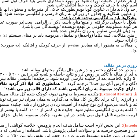
وی هر کدام از کلمات آورده شود. در مورد نامگذاری علمی باید حرف اول اسم
سم گونه با حرف کوچک و به خط ایتالیک تایپ شود
.
جداول باید دارای عناوین گویا بوده بطوریکه حاکی از مندرجات و محتوای آنها با
ا و عناوین شکل‌ها و جداول در زیر آن به زبان فارسی و انگلیسی نوشته شود.
کل
شکل‌ها باید به انگلیسی نوشته شده باشند.
شکل یا جدولی برگرفته از منبع/منابع باشد، ذکر آن الزامی است(در صورت عد
هر گونه مسئولیت حقوقی بر عهده نویسنده /نویسندگان می باشد).
(
SI
ارائه شوند.
)
مقالات به منظور ارائه مقادیر
از حرف کوچک و ایتالیک (به صورت:
p-value
د.
ری در هر مقاله:
باید در حد امکان مختصر و در عین حال بیانگر محتوای مقاله باشد.
کلیدی در ۳ تا ۵ واژه بلافاصله بعد از چکیده فارسی آورده شود. درچکیده انگلیسی مقاله تیت
"
گان و آدرس آنان نیز حتما" ترجمه گردد
.
همانطوری که قبلا ذکر گردید مقا
 دارای چکیده مبسوط به زبان انگلیسی باشند که دارای قالب زیر می باشد:"
ط
چکیده مبسوط به‌نوعی نمونه کوچک شده کل مقاله می‌باش
:(Extended Abstract)
و انرژی را که برای نگارش کل مقاله می‌گذارد، به همان میزان نیز صرف نوش
 و باعث می‌شود این نوع چکیده از اهمیت زیادی برخوردار باشد
.
چکیده مبسوط
کلمه به زبان انگلیسی تنظیم شود. چکیده­ های کمتر از
۱۰۰۰
کلمه یا بیشتر از
 فرمت نشریه قابل قبول نمی­ باشد.
در این نشریه چکیده مبسوط شامل اجزای 
):
این بخش لازم است شامل هدف انجام پژوهش، خلاصه کوتاهی از مبا
Introdu
ی و همچنین فرضیه ­ها و سؤالات اصلی پژوهش باشد. استفاده از منابعی که در
 است در متن چکیده مبسوط ضرورت دارد.