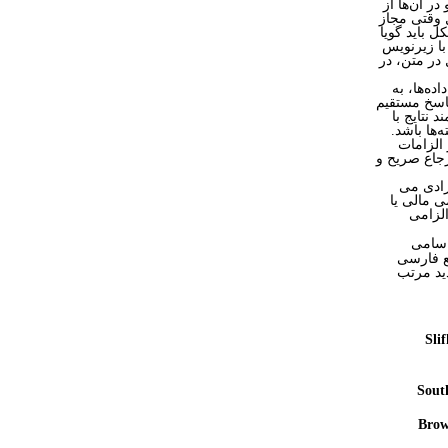
ر آن‌ها از
 وقتی مجاز
 باید گویا
با زیرنویس
ر متن، در
ده‌ها، به
پاسخ مستقیم
نتایج با
‌ها باشد.
الزامات
رجاع صریح و
رادی می
ی مالی یا
الزامی
اسامی
بع فارسی
ید مرتب
Sli
Sout
Brow