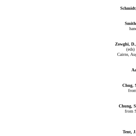
Schmidt
Smith,
han
Zowghi, D.
(eds)
Cairns, Au
Aa
Chug, 
from
Chung, S
from S
Tent, 