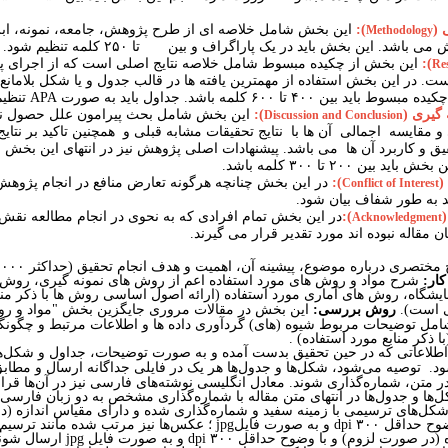
 (
):
این بخش شامل خلاصه ­ای از طرح پژوهش، جامعه، نمونه، اب
Methodology
می ­باشد. این بخش باید در یک پاراگراف و بین
۱۵۰تا ۲۵۰ کلمه
تنظیم شود.
):
این بخش از چکیده مبسوط شامل خلاصه نتایج اصلی است که از اجرای 
Re
. در این بخش استفاده از مهم­ترین یافته ­ها در قالب جدول و یا شکل بلامان
چکیده مبسوط باید
بین ۴۰۰ تا ۶۰۰ کلمه باشد
.
جداول باید به صورت
APA
تنظیم
­ گیری (
):
این بخش شامل بحث پیرامون علل حصول نت
Discussion and
Conclusion
و مقایسه اجمالی آن ها با نتایج تحقیقات مشابه قبلی و همچنین تاکید بر نتای
یق و کاربرد آن ها می
باشد
. پیشنهادات اصلی پژوهش نیز در انتهای این بخش با
اید بین ۲۰۰ تا ۳۰۰ کلمه باشد.
(
):
در این بخش چنانچه هرگونه تعارض منافع در انجام پژوهش 
Conflict of Interest
ید به طور شفاف بیان شود.
):
در این بخش تمام افرادی که به نحوی در انجام مطالعه نقش
Acknowledgment
 مقاله نبوده اند مورد تقدیر قرار می گیرند.
تصری درباره موضوع، پیشینه آن، اهمیت و هدف انجام تحقیق (حداکثر ۱۰۰۰ کلمه)
کار:
شرح مواد و روش های مورد استفاده اعم از روش های نمونه گیری، روش 
ایشگاه، روش های آماری مورد استفاده (ارائه اصول اساسی روش ها با ذکر منب
ی است)
.
روش بررسی:
این بخش در مقالات مروری جایگزین بخش "مواد و رو
مل توضیحات مربوط شیوه (های) گردآوری داده ها و اطلاعات مرتبط و چگونگ
ا ذکر منابع مورد استفاده) .
لاعاتی که در حین تحقیق بدست آمده و به صورت توضیحات، جداول و شکل‌ها 
ود
.
توصیه می‌شود، شکل‌ها و جدول‌ها هر یک در فایلی جداگانه ارسال و مطاب
ر متن، شماره‌گذاری شوند. معادل انگلیسی نوشته‌های فارسی نیز در آن‌ها قرار
ها و جدول‌ها در انتهای متن مقاله با شماره‌گذاری مشخص به دو زبان فارسی 
کل‌های ترسیمی با زمینه سفید و شماره‌گذاری شده و دارای مقیاس اندازه (
وح حداقل ۳۰۰
dpi
و به صورت فایل
jpg
؛ عکس‌ها نیز مرتب شده مانند ترسیم‌ه
 (در صورت لزوم) و با وضوح حداقل ۳۰۰
dpi
و به صورت فایل
jpg
ارسال شوند