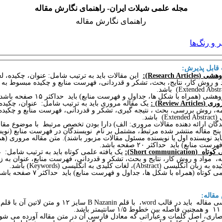
مجله علمی شیلات ایران- راهنمای نگارش مقاله
راهنمای نگارش مقاله
و رنگ‌ها
 قابل پذیرش:
ژوهشی (
Research Articles
):
این مقالات باید به ترتیب شامل: عنوان، چکیده، ل
و روش کار، نتایج، بحث، تشکر و قدردانی، فهرست منابع و چکیده مبسوط به ز
باشد.
شی (همراه با شکل ها، جداول و فهرست منابع) باید حداکثر ۱۵ صفحه باشد.
روری
(
Review Articles
) :
یک مقاله مروری باید به ترتیب شامل: عنوان، چکیده 
ه، روش بررسی، بحث ، نتیجه گیری، تشکر و قدردانی، فهرست منابع و چکیده
 باشد.
دگان ارائه دهنده مقالات مروری
:
الف) دارا بودن تخصص مرتبط با موضوع مقا
نج مقاله منتشر شده مرتبط، مشتمل بر نام نویسندگان
در فهرست منابع (نویس
اید نویسنده اول یا نویسنده مسئول مقالات مزبور باشند).
متن مقاله مروری (هم
ت منابع) باید حداکثر ۲۰ صفحه باشد.
 کوتاه
(
Short communication
):
یک یافته علمی کوتاه باید به ترتیب شامل: ع
، مواد و روش کار، نتایج و بحث، تشکر و قدردانی، فهرست منابع، عنوان به زب
ده به زبان انگلیسی (
Abstract
)، لغات کلیدی به انگلیسی (
Keywords
) باشد.
 کوتاه (همراه با شکل ها، جداول و فهرست منابع) باید حداکثر ۷ صفحه باشد.
مقاله
:
 قالب word، با قلم B Nazanin سایز ۱۲ و متن لاتین آن با قلم
و همچنین فاصله بین خطوط ۱/۵ سانتیمتر باشد
.
تصاری، اصل کلمات و عباراتی که معادل فارسی آن در متن مقاله آورده می شو