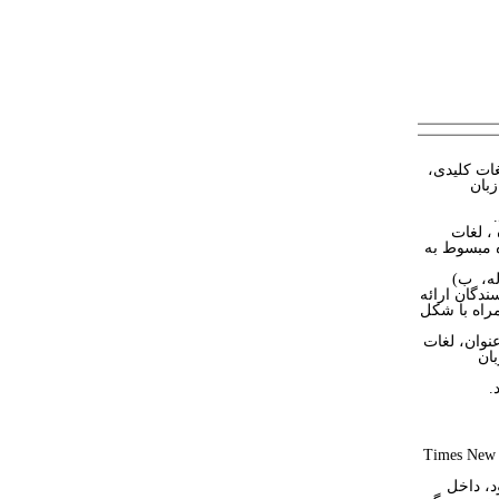
غات کلیدی،
بان
، لغات
 مبسوط به
له، ب)
ندگان ارائه
راه با شکل
نوان، لغات
ان
Times New
د، داخل