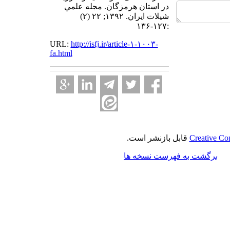
در استان هرمزگان. مجله علمي
شيلات ايران. ۱۳۹۲; ۲۲ (۲)
:۱۲۷-۱۳۶
URL:
http://isfj.ir/article-۱-۱۰۰۳-
fa.html
Creative Co
قابل بازنشر است.
برگشت به فهرست نسخه ها