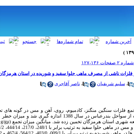
 فلزات ناشی از مصرف ماهی حلوا سفید و شوریده در استان هرمزگان
،
سلیم شریفیان
،
ناصر آقاجری
مع فلزات سنگین منگنز، کادمیوم، روی، آهن و مس در گونه های تج
سفید و شوریده صیده شده از سواحل بندرعباس در سال 1388 اندازه گی
رو