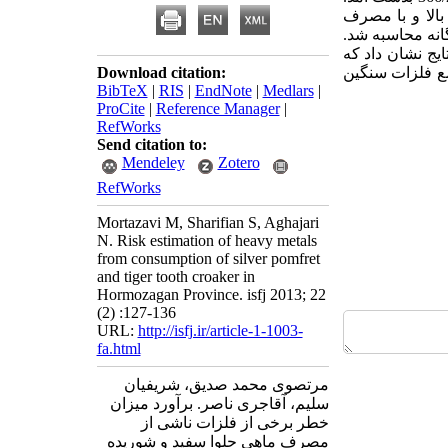
لا و با مصرف
به صورت جداگانه محاسبه شد.
فلزات در هر دو ماهی به میزان قابل توجهی پایین تر از 1 بود. نتایج نشان داد که
ع فلزات سنگین
Download citation:
BibTeX
|
RIS
|
EndNote
|
Medlars
|
ProCite
|
Reference Manager
|
RefWorks
Send citation to:
Mendeley
Zotero
RefWorks
Mortazavi M, Sharifian S, Aghajari
N. Risk estimation of heavy metals
from consumption of silver pomfret
and tiger tooth croaker in
Hormozagan Province. isfj 2013; 22
(2) :127-136
URL:
http://isfj.ir/article-1-1003-
fa.html
مرتصوی محمد صدیق، شریفیان
سلیم، آقاجری ناصر. برآورد میزان
خطر برخی از فلزات ناشی از
مصرف ماهی حلوا سفید و شوریده