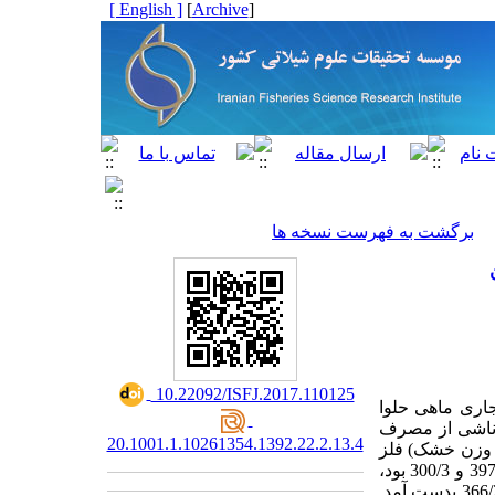
[ English ]
]
Archive
[
برگشت به فهرست نسخه ها
‎ 10.22092/ISFJ.2017.110125
اری ماهی حلوا
ری شد و میزان خطر ناشی از مصرف
20.1001.1.10261354.1392.22.2.13.4
زانه این ماهی ها در جامعه شهری استان هرمزگان تخمین زده شد. میانگین میزان تجمع (g/gµ وزن خشک) فلز
منگنز، کادمیوم، روی، آهن و مس در ماهی حلوا سفید به ترتیب برابر با 248/1، 217/0، 444/14، 397/2 و 300/3 بود،
در حالی که میزان تجمع آن ها در ماهی شوریده به ترتیب برابر با 009/1، 403/0، 564/12، 467/4 و 366/2 بدست آمد.