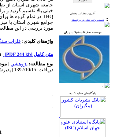
جامعه شهری استان از نظ
آخرین مطالب بخش
::
کسب رتبه نشریه برجسته
جوامع شهری استان با می
مورد بررسی در این مطالعه 
موسسه تحقیقات شیلات ایران
واژه‌های کلیدی:
فلزات سنگ
متن کامل
[PDF 244 kb]
(۳۶۷۴ د
نوع مطالعه:
پژوهشي
|
موض
دریافت: 1392/10/15 | پذیرش: 1392/10/15 | انتشار: 1392/10/15
پایگاه‌های نمایه کننده
نا