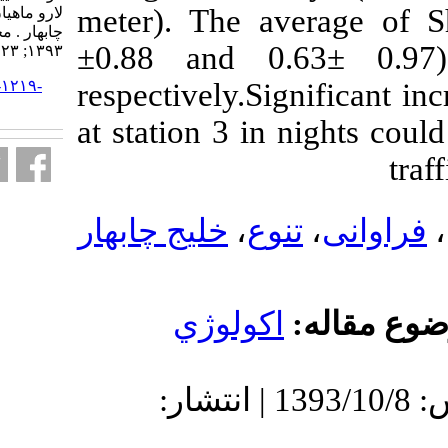
meter). The 
لارو ماهیان در آبهای ساحلی خلیج
چابهار . مجله علمي شيلات ايران.
±0.88 and 
۱۳۹۳; ۲۳ (۱) :۱۲۳-۱۳۰
URL:
http://isfj.ir/article-۱-۱۲۱۹-
respectively.S
fa.html
at station 3 i
خلیج چابهار
،
ع
كولوژي
دریافت: 1393/10/8 | پذیرش: 1393/10/8 | انتشار