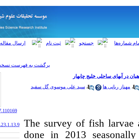
[ English ]
]
Archive
[
برگشت به فهرست نسخه ها
ابهار
ید علی موسوی گل سفید
‎ 10.22092/ISFJ.2017.110169
The survey of
20.1001.1.10261354.1393.23.1.13.9
done in 2013