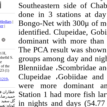
Southeastern
done in 3 sta
Download citation:
Bongo-Net wit
BibTeX
|
RIS
|
EndNote
|
Medlars
|
ProCite
|
Reference Manager
|
identified. C
RefWorks
Send citation to:
dominant wit
Mendeley
Zotero
RefWorks
The PCA resul
Attaran Farimani G, Nassiri H,
groups among 
Rabbaniha M, Mousavi Golsefid S.
Fish larval daily assemblage
Blenniidae ،S
variations in coastal waters of the
Chahbahar Bay. isfj 2014; 23 (1)
Clupeidae ،G
:123-130
URL:
http://isfj.ir/article-1-1219-
fa.html
were more d
عطاران فریمانی گیلان، نصیری
Station 1 had
حمیدرضا، ربانی ها مهناز، موسوی
گل سفید سید علی. یافته علمی
in nights and
کوتاه: تغییرات شبانه روزی جمعیت