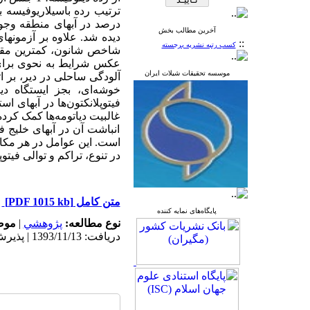
درصد در آبهای منطقه وجود د
آخرین مطالب بخش
::
کسب رتبه نشریه برجسته
موسسه تحقیقات شیلات ایران
آلودگی ساحلی در دیر، بر 
فیتوپلانکتون‌ها در آبهای ا
غالبیت دیاتومه‌ها کمک کرده
انباشت آن در آبهای خلیج فا
است. این عوامل در هر مکان
در تنوع، تراکم و توالی فیتوپ
متن کامل
[PDF 1015 kb]
پایگاه‌های نمایه کننده
نوع مطالعه:
پژوهشي
|
موض
دریافت: 1393/11/13 | پذیرش: 1393/11/13 | انتشار: 1393/11/13