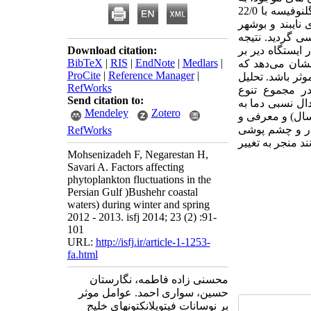
ترتیب رده باسیلاریوفیسه با 5/89 درصد، دینوفیسه با 03/9 درصد، سیانوفیسه با 25/1 درصد و یوگلنوفیسه با 22/0
 نایبند و بوشهر
 شانون (Shanon –Winner) و غالبیت بررسی گردید. نتیجه
ه‌‌ها بود. اما در ایستگاه دیر بر
Download citation:
BibTeX
|
RIS
|
EndNote
|
Medlars
|
ست. شواهد نشان می‌دهد که
ProCite
|
Reference Manager
|
ثر باشد. تحلیل
RefWorks
ن ‌داد. در مجموع تنوع
Send citation to:
دال نسبی دما به
Mendeley
Zotero
 سال) و معرفی و
نکار و چشم پوشی
RefWorks
 منجر به تغییر
Mohsenizadeh F, Negarestan H,
Savari A. Factors affecting
phytoplankton fluctuations in the
Persian Gulf )Bushehr coastal
waters) during winter and spring
2012 - 2013. isfj 2014; 23 (2) :91-
101
URL:
http://isfj.ir/article-1-1253-
fa.html
محسنی زاده فاطمه، نگارستان
حسین، سواری احمد. عوامل موثر
بر نوسانات فیتوپلانکتونهای خلیج