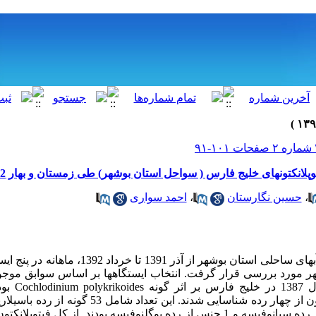
لانکتونهای خلیج فارس ( سواحل استان بوشهر) طی زمستان و بهار 1392-1391
،
حسین نگارستان
،
احمد سواری
وضعیت فیتوپلانکتون‌ها در آبهای ساحلی استان بوشهر از آذر 91
هر مورد بررسی قرار گرفت. انتخاب ایستگاهها بر اساس سوابق موجو
شکوفایی جلبکی مض
از رده دینوفیسه، 1 جنس از رده سیانوفیسه و 1 جنس از رده یوگلنوفیسه بودند. از کل 