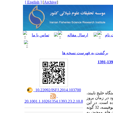
[ English ]
]
Archive
[
برگشت به فهرست نسخه ها
‎ 10.22092/ISFJ.2014.103700
13 تا خرداد 1392، ماهانه در پنج ایستگاه خلیج نایبند،
د در زمان بروز
20.1001.1.10261354.1393.23.2.10.8
ر سال 1387 در خلیج فارس بر اثر گونه Cochlodinium polykrikoides بوده است. در این
تحقیق، 45 جنس فیتوپلانکتون از چهار رده شناسایی شدند. این تعداد شامل 53 گونه از رده باسیلاریوفیسه، 32 گونه
فیتوپلانکتون های موجود، به