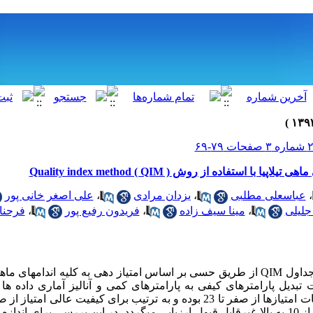
با استفاده از روش Quality index method ( QIM )
،
عباسعلی مطلبی
،
یزدان مرادی
،
علی اصغر خانی پور
لیلی
،
مینا سیف زاده
،
فریدون رفیع پور
،
فرحنا
تازگی ماهی با استفاده از جداول QIM از طریق حسی بر اساس امتیاز دهی به کلیه اندام
 تبدیل پارامترهای کیفی به پارامترهای کمی و آنالیز آماری داده ها
3 تا 7 ، متوسط از 7 تا 10و از 10 به بالا غیرقابل قبول ارزیابی میگردد. در این بررسی برای