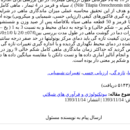
گی ماهی تیلاپیا گونه Nile Tilapia Oreochromis niloticus) 
و هدف از این تحقیق محاسبه عملی میزان ماندگاری ماهی در شرا
دازه گیری فاکتورهای کیفی (ارزیابی حسی، شیمیایی و میکروبی) بوده 
تعداد 50 قطعه ماهی تیلاپیا قرمز و 50 قطعه ماهی سیاه بلافاصله پس از صید وزن
یونولیت تعداد 25 قطعه (شکم پ
بردن کیفیت تازه گی باید دمای مرکز یونولیتها در حد صفر درجه سانتی
آزمایشات میکروبی مشخص گردید که
ر 7 روز بوده و انجام آنالیز آماری داده ها و تست دانکن با مقایسه میانگین داده 
شکم پر معنی دار بوده است.
ا
،
تازه گی
،
ارزیابی حسی
،
تغییرات شیمیایی.
(۵۱۴۳ دریافت)
وع مقاله:
بيوتكنولوژي و فرآوري هاي شيلاتي
ارسال پیام به نویسنده مسئول