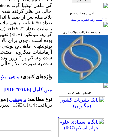
خالی در نظر گرفته شده 
آخرین مطالب بخش
بلافاصله پس از صید با ان
::
کسب رتبه نشریه برجسته
موسسه تحقیقات شیلات ایران
بوده است ، چون برای بالا 
شده و شکم پ
شده به صورت شکم خالی و 
واژه‌های کلیدی:
ماهی تیلاپی
متن کامل
[PDF 709 kb]
پایگاه‌های نمایه کننده
نوع مطالعه:
پژوهشي
|
موض
دریافت: 1393/11/14 | پذیرش: 1393/11/14 | انتشار: 1393/11/14