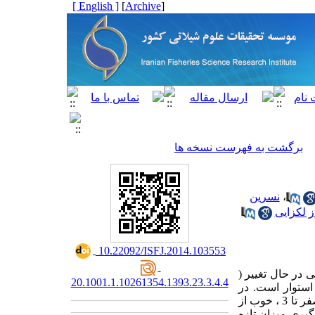
[ English ]
]
Archive
[
برگشت به فهرست نسخه ها
،
نسرین
ز لکزایی
‎ 10.22092/ISFJ.2014.103553
های ماهی در حال تغییر (
20.1001.1.10261354.1393.23.3.4.4
 استوار است. در
جداول استفاده شده نوسانات امتیازها از صفر تا 23 بوده و به ترتیب برای کیفیت عالی امتیاز از صفر تا 3 ، خوب از
 اندازه گیری میزان تازه