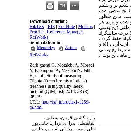
)، سیاه و قرمز در 4 تیمار ، ماهی کامل شکم پر و شکم
یط یخ پوشی شده
است. بدین منظور
Download citation:
 و شستشو شده و برای هر
BibTeX
|
RIS
|
EndNote
|
Medlars
|
ر – شکم خالی) و با توجه به دمای محیط و به نسبت 3 به 1 ( یخ – ماهی ) یخ پوشی
ProCite
|
Reference Manager
|
گردید. میانگین (±SD) تغییرات دما در گوشت ماهی در طول مدت بررسی بین07/0± 2/0 تا 1/0±3/0 درجه سانتیگراد
RefWorks
گراد حفظ گردد .
Send citation to:
یونولیتهای ماهی یخ پوشی شده در دمای محیط نگهداری گردیده و با اندازه گیری تغییرات تازه گی ، ازت آزاد ، pH و
Mendeley
Zotero
 حداکثر زمان ماندگاری ماهی کامل شکم خالی 9 روز در شرایط یخ پوشی
RefWorks
ها در ماهی یخ پوشی
Zarh gashti G, Motalebi A, Moradi
Y, Khanipour A, Mashaii N, Jalili
H, et al . Study of measuring
Tilapia (Oreochromis niloticus)
freshness using quality index
method (QIM). isfj 2014; 23 (3)
:69-79
URL:
http://isfj.ir/article-1-1259-
fa.html
زارع گشتی قربان، مطلبی
عباسعلی، مرادی یزدان، خانی پور
علی اصغر، مشائی نسرین، جلیلی