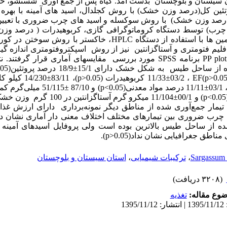
سیستان و بلوچستان بدست آمد. گیاه پس از جمع آوری شستشو، خ
وتئین کل(درصد وزن خشک) با روش کجلدال، اسید های آمینه با بهره 
 وزن خشک) با روش سوکسله و اسید های چرب ضروری با تعیین
 چرب) توسط دستگاه کروماتوگرافی گازی، کربوهیدرات ( درصد وز
ین ها با استفاده از دستگاه
HPLC
، خاکستر با روش سوختن در کوره،
م فتومتری و آستاگزانتین نیز از روش اسپکتروفتومتری اندازه گیری
PP plot
برنامه
SPSS
مورد بررسی مقایسه­ای آماری قرار گرفتند. نتا
 طیس به شکل خشک دارای 15/1±18/9 درصد پروتئین(
.05
p>0.0
)
EF
، 03/2±11/33 کربوهیدرات (
p>0.05
درصد مواد معدنی(
p<0.05
) و 87/10 ±51/115 میلی
گرم کمپ
p<0.05
) و 00/1±11/104 میکرو گرم آستاگزانتین در 100 گرم وزن خشک نمونه (
تیمار جمع
آوری شده از مناطق دیگر نمونه
برداری دارای ارزش غذای
 چرب ضروری بین تیمارهای مختلف اختلاف معنی دار آماری نشان داد
ه از ساحل طیس بالاترین بوده است ولی پروفایل اسیدهای آمینه 
 مناطق جغرافیایی نشان نداد(
p>0.05
).
Sargassum i
،
ترکیبات شیمیایی
،
استان سیستان و بلوچستان
(۳۲۰۸ دریافت)
وع مقاله:
تغذيه