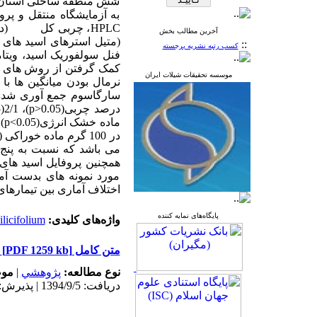
شش منطقه ساحلی استان 
به آزمایشگاه منتقل و پر
HPLC
، چربی کل (درصد
آخرین مطالب بخش
(متیل استرهای اسید های
::
کسب رتبه نشریه برجسته
فنل سولفوریک اسید، ویتام
کمک گرفتن از روش های فلی
موسسه تحقیقات شیلات ایران
نرمال بودن میانگین ها با
سارگاسوم جمع آوری شده از ساحل
درصد چربی(
p>0.05
)، 2/1(
5
ماده خشک انرژی(
p<0.05
)، 03/1±11/11 
در 100 گرم ماده خوراکی (
می باشد که نسبت به پنج 
همچنین پروفایل اسید های
مورد نمونه های بدست آمد
اختلاف آماری بین تیمارهای
پایگاه‌های نمایه کننده
واژه‌های کلیدی:
licifolium
متن کامل
[PDF 1259 kb]
نوع مطالعه:
پژوهشي
|
موض
دریافت: 1394/9/5 | پذیرش: 1395/11/12 | انتشار: 1395/11/12