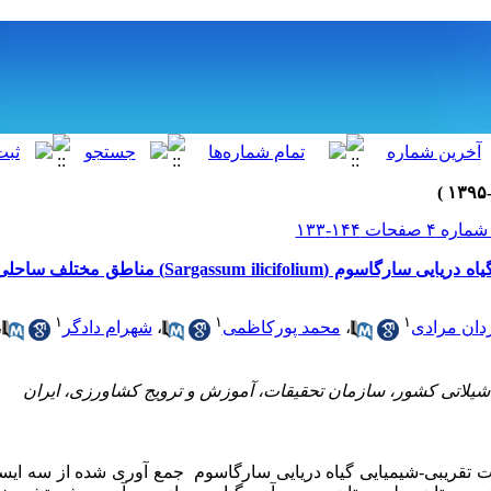
ترکیبا ت تقریبی-شیمیایی گیاه دریایی سارگاسوم ( ilicifolium
۱
۱
۱
دان مرادی
،
محمد پورکاظمی
،
شهرام دادگر
،
ات تقریبی-شیمیایی گیاه دریایی سارگاسوم جمع آوری شده از سه ایست