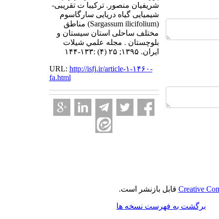
شریفیان منصور. ترکیبا ت تقریبی-
شیمیایی گیاه دریایی سارگاسوم
(Sargassum ilicifolium) مناطق
مختلف ساحلی استان سیستان و
بلوچستان . مجله علمي شيلات
ايران. ۱۳۹۵; ۲۵ (۴) :۱۳۳-۱۴۴
URL:
http://isfj.ir/article-۱-۱۴۶۰-
fa.html
Creative Com
قابل بازنشر است.
برگشت به فهرست نسخه ها