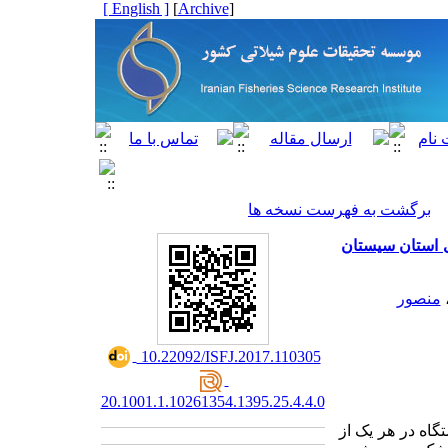
[ English ]
]
Archive
[
برگشت به فهرست نسخه ها
Sargassum) مناطق مختلف ساحلی استان سیستان
منصور
‎ 10.22092/ISFJ.2017.110305
20.1001.1.10261354.1395.25.4.4.0
گاه در هر یک از