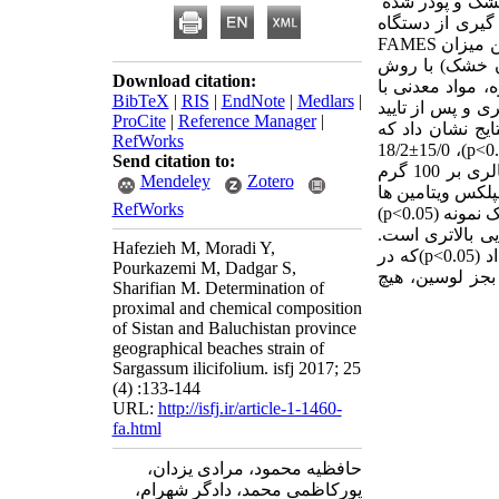
شک و پودر شده
گیری از دستگاه
 میزان
FAMES
ن خشک) با روش
Download citation:
 مواد معدنی با
BibTeX
|
RIS
|
EndNote
|
Medlars
|
 و پس از تایید
ProCite
|
Reference Manager
|
یج نشان داد که
RefWorks
)، 15/0±18/2
p<0
Send citation to:
)، 83/11±14/230 کیلو کالری بر 100 گرم
Mendeley
Zotero
لکس ویتامین ها
RefWorks
)
p<0.05
ی بالاتری است.
Hafezieh M, Moradi Y,
 (
p<0.05
)که در
Pourkazemi M, Dadgar S,
بجز لوسین، هیچ
Sharifian M. Determination of
proximal and chemical composition
of Sistan and Baluchistan province
geographical beaches strain of
Sargassum ilicifolium. isfj 2017; 25
(4) :133-144
URL:
http://isfj.ir/article-1-1460-
fa.html
حافظیه محمود، مرادی یزدان،
پورکاظمی محمد، دادگر شهرام،