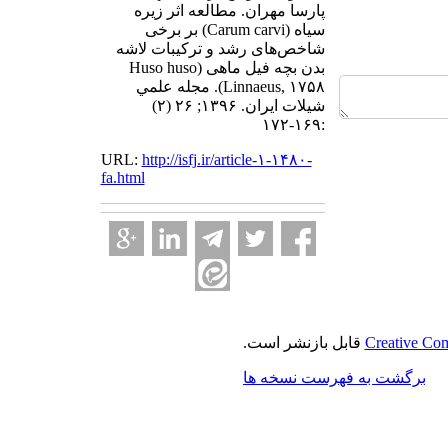
پارسا مهران. مطالعه اثر زیره
سیاه (Carum carvi) بر برخی
شاخص‌های رشد و ترکیبات لاشه
بدن بچه فیل ماهی (Huso huso
Linnaeus, ۱۷۵۸). مجله علمي
شيلات ايران. ۱۳۹۶; ۲۶ (۲)
:۱۶۹-۱۷۲
URL:
http://isfj.ir/article-۱-۱۴۸۰-
fa.html
Creative Com
قابل بازنشر است.
برگشت به فهرست نسخه ها