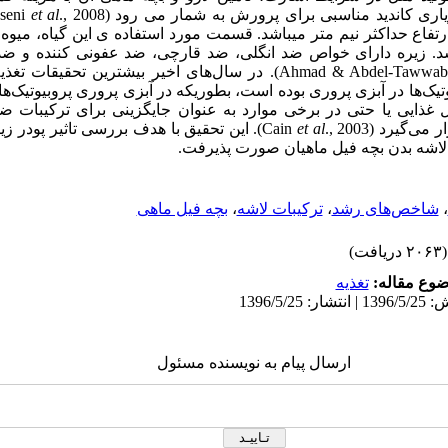
یاری کاندید مناسبی برای پرورش به شمار می رود (
., 2008
et al
seni
تفاع حداکثر نیم متر می­باشد.
قسمت مورد استفاده ی این گیاه، میوه
. زیره دارای خواص ضد انگلی، ضد قارچی، ضد عفونی کننده و ضد
Ahmad & Abdel-Tawwab
). در سال‌های اخیر بیشترین تحقیقات تغذیه‌
یوتیک‌ها در آبزی پروری بوده است، بطوریکه در آبزی پروری پروبیوتیک‌ه
 غذایی یا حتی در برخی موارد به عنوان جایگزینی برای ترکیبات ضد
ار می‌گیرد (
., 2003
et al
Cain
). این تحقیق با هدف بررسی تاثیر پودر زی
لاشه بدن بچه فیل ماهیان صورت پذیرفت.
،
شاخص‌های رشد
،
ترکیبات لاشه
،
بچه فیل ماهی
(۲۰۶۳ دریافت)
وع مقاله:
تغذيه
ارسال پیام به نویسنده مسئول