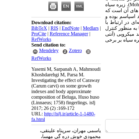
Moh
). زیره سیاه
 های آن است که
 اسپاسم بوده و
ای در ارتباط با
Download citation:
ا به منظور کنترل
|
Medlars
|
EndNote
|
RIS
|
BibTeX
ProCite
|
Reference Manager
|
 میکروبی (آنتی
RefWorks
ره سیاه بر برخی
Send citation to:
Mendeley
Zotero
RefWorks
Yasemi M, Sarpanah A, Mahmoudi
Khoshdarehgi M, Parsa M.
Investigating the effect of Caraway
(Carum carvi) on some growth
indexes and body approximate
composition of Beluga, Huso huso
(Linnaeus; 1758) fingerlings. isfj
2017; 26 (2) :169-172
URL:
http://isfj.ir/article-1-1480-
fa.html
یاسمی مهران، سرپناه علینقی،
محمودی خوش دره گی مهسا،