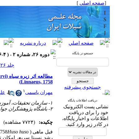
[
صفحه اصلی
]
جستجو در پایگاه
دوره ۲۶، شماره ۲ - ( ۴-۱۳۹۶ )
جلد ۲۶ شماره ۲ صفحات ۱۷۲-۱۶۹
Linnaeus, 1758)
جستجوی پیشرفته
۱
مهران یاسمی
،
علی
دریافت اطلاعات پایگاه
۱- سازمان تحقیقات، آموزش و ترویج کشاورزی، تهران، ایران
نشانی پست الکترونیک
۲- باشگاه پژوهشگران جوان و نخبگان، واحد بندرعباس، دانشگاه آزاد اسلامی، بندرعباس، ایران
خود را برای دریافت
اطلاعات و اخبار پایگاه،
چکیده:
(۷۷۲۴ مشاهده)
در کادر زیر وارد کنید.
فیل ماهی (
Huso huso
1758
رشد نسبتا سریع، امکان تو