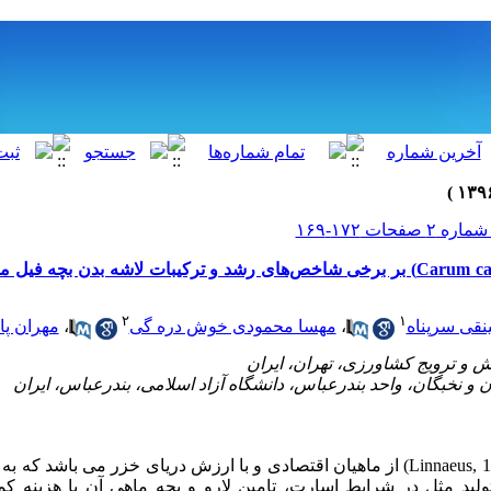
۲
۱
نقی سرپناه
،
مهسا محمودی خوش دره گی
،
مهران پا
Linnaeus, 
) از ماهیان اقتصادی و با ارزش دریای خزر می باشد که به 
لید مثل در شرایط اسارت، تامین لارو و بچه ماهی آن با هزینه کمت