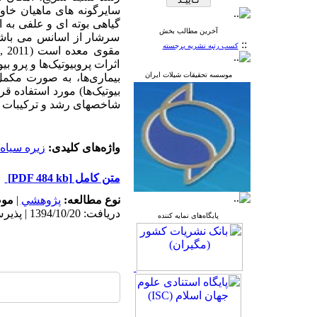
سایرگونه های ماهیان خاو
گیاهی بوته ای و علفی به ار
آخرین مطالب بخش
سرشار از اسانس می باشد
::
کسب رتبه نشریه برجسته
مقوی معده است (
, 2011
اثرات پروبیوتیک‌ها و پرو ب
موسسه تحقیقات شیلات ایران
بیماری‌ها، به صورت مکمل
بیوتیک‌ها) مورد استفاده قر
شاخص­های رشد و ترکیبات 
واژه‌های کلیدی:
زیره سیاه
متن کامل
[PDF 484 kb]
نوع مطالعه:
پژوهشي
|
موض
دریافت: 1394/10/20 | پذیرش: 1396/5/25 | انتشار: 1396/5/25
پایگاه‌های نمایه کننده