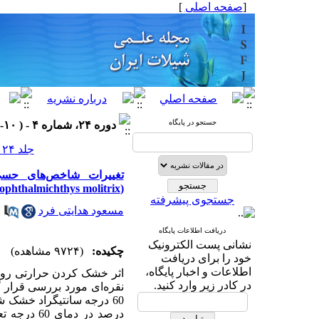
[
صفحه اصلی
]
جستجو در پایگاه
دوره ۲۴، شماره ۴ - ( ۱۰-۱۳۹۴ )
جلد ۲۴ شماره ۴ صفحات ۱۴۳-۱۲۷
تغییرات شاخص‌های حسی،
(Hypophthalmichthys molitrix) تحت فرآیند خشک کردن حرارتی و نگهداری تحت خلاء در 4 درجه سانتیگراد
جستجوی پیشرفته
مسعود هدایتی فرد
دریافت اطلاعات پایگاه
نشانی پست الکترونیک
چکیده:
(۹۷۲۴ مشاهده)
خود را برای دریافت
اطلاعات و اخبار پایگاه،
اثر خشک کردن حرارتی روی
در کادر زیر وارد کنید.
درصد در د