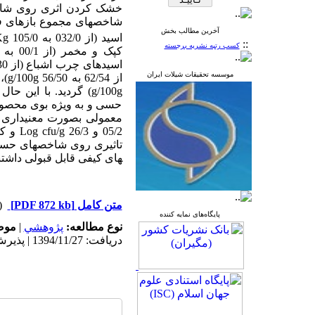
خشک کردن اثری روی شاخ
شاخص­های مجموع بازهای فرار (از 6/4
آخرین مطالب بخش
اسید (از 032/0 به 105/0
Kg
::
کسب رتبه نشریه برجسته
کپک و مخمر (از 00/1 به 50/0
اسیدهای چرب اشباع (از 66/30 به 29/34
موسسه تحقیقات شیلات ایران
از 62/54 به 56/50
g/100g
)،
g/100g
) گردید. با این حال
حسی و به ویژه بوی محصول
معمولی بصورت معنی­داری
)
05/2 و 26/3
Log cfu/g
و کپک و
های کیفی قابل قبولی داشتن
متن کامل
[PDF 872 kb]
(۴۵۸۸ د
پایگاه‌های نمایه کننده
نوع مطالعه:
پژوهشي
|
موض
دریافت: 1394/11/27 | پذیرش: 1394/11/27 | انتشار: 1394/11/27