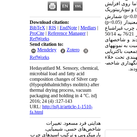
ما روی افزایش
) و تیوباربیتوریک
(p<0.0
شمارش
Download citation:
نی­دار
(p<0.05)
BibTeX
|
RIS
|
EndNote
|
Medlars
|
 چرب غیراشباع
ProCite
|
Reference Manager
|
50
RefWorks
دند و شاخص­های
Send citation to:
 به نمونه­های
Mendeley
Zotero
معیت باکتریایی
بندی تحت خلاء
RefWorks
­است. همچنین هر دو محصول خشک شده در دوره 30 روزه نگهداری شاخص­
Hedayatifard M. Sensory, chemical,
دند.
microbial load and fatty acid
composition changes of Silver carp
(Hypophthalmichthys molitrix) after
thermal drying process, vacuum
packaging and holding in 4 °C. isfj
2016; 24 (4) :127-143
URL:
http://isfj.ir/article-1-1510-
fa.html
هدایتی فرد مسعود. تغییرات
شاخص‌های حسی، شیمیایی،
بار‌‌میکروبی و ترکیب اسیدهای چرب