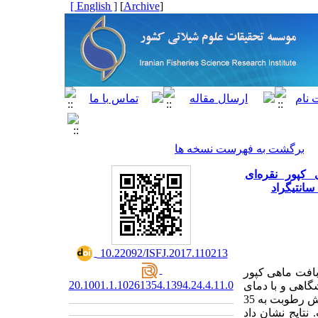
[ English ]
]
Archive
[
برگشت به فهرست نسخه ها
کپور نقره‌ای
‎ 10.22092/ISFJ.2017.110213
افت ماهی کپور
20.1001.1.10261354.1394.24.4.11.0
، درون خشک کن آزمایشگاهی و با دمای
60 درجه سانتیگراد خشک شدند و در 4 درجه سانتیگراد نگهداری شدند. سپس زمان لازم برای کاهش رطوبت به 35
. نتایج نشان داد