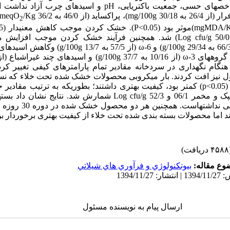
ص­های حسی، جمعیت باکتریایی،
pH
و اسیدهای چرب آزاد نداشت ا
2 به 30/18
mg/100g
)، پراکساید (از 46/0 به 36/2
/Kg
meqO
2
mgMDA/
)موثر بود
(P<0.05)
. خشک کردن موجب کاهش معنی­دار
5)
Log cfu/g
) شد. همچنین فرآیند خشک کردن موجب افزایش مع
g/100g
) و
ω-6
(از 57/5 به 13/7
g/100g
) وکاهش اسیدهای
 گروه­های
ω-3
(از 10/16 به 37/7
g/100g
) و اسیدهای چند غیراشباع (از 76/21 به /14
 هنگام نگهداری در سردخانه مقادیر تمام پارامترهای کیفی تغییر کر
 نیز افت کردند. بار میکروبی محصولات خشک شده تحت خلاء که نسبت
(p<0.05
کمتر بود، کیفیت بهتری داشتند؛ بطوریکه به ترتیب مقادیر ج
 مخمر 06/1 و 52/3
Log cfu/g
شمارش شد. نتایج نشان داد بسته­
تاثیری روی شاخص­های حسی نداشته
د اما محصولات بسته بندی شده تحت خلاء از کیفیت بهتری برخوردار بو
ریافت)
وع مقاله:
بيوتكنولوژي و فرآوري هاي شيلاتي
ارسال پیام به نویسنده مسئول