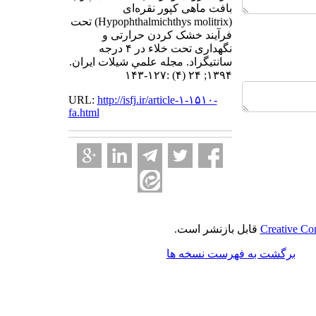
بافت ماهی کپور نقره‌ای
(Hypophthalmichthys molitrix) تحت
فرآیند خشک کردن حرارتی و
نگهداری تحت خلاء در ۴ درجه
سانتیگراد. مجله علمي شيلات ايران.
۱۳۹۴; ۲۴ (۴) :۱۲۷-۱۴۳
URL:
http://isfj.ir/article-۱-۱۵۱۰-
fa.html
Creative Co
قابل بازنشر است.
برگشت به فهرست نسخه ها