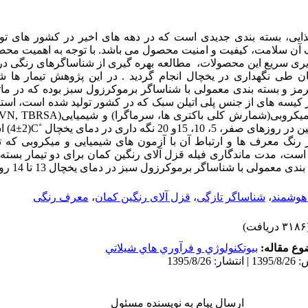
ذایی، بسته بندی جدیدی است که در دهه های اخیر در کشور های توس
 آن سلامت، کیفیت و امنیت محصول می باشد. با توجه به اهمیت محص
ذیری سریع این محصولات، مطالعه بهره گیری از شناساگرهای رنگی در 
ن طی نگهداری در یخچال انجام گردید . در این پژوهش تیمار ها ش
مز و بسته بندی معمولی با شناساگر برموکرزول سبز بوده که در ما
 کیسه های از جنس پلی اتیلن سبک که در کشور تولید شده است، استفا
 میکروبی(شمارش کلی باکتری ها، سرماگرا) و شیمیایی(
TVN, TBRSA
10، 15و 20 نگه داری در دمای یخچال
C˚
(±4
 رنگ معرف ها و ارتباط آن با آزمون های شیمیایی و میکروبی که 
ست، مدت ماندگاری فیله قزل آلای رنگین کمان برای دو تیمار بسته 
مولی با شناساگر برموکرزول سبز در دمای یخچال 13 تا 14 روز تعیین شد.
 هوشمند
،
شناساگر تازگی
،
قزل آلای رنگین کمان
،
معرف رنگی
ریافت)
وع مقاله:
بيوتكنولوژي و فرآوري هاي شيلاتي
ارسال پیام به نویسنده مسئول