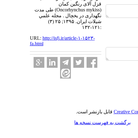
قزل آلای رنگین کمان
(Oncorhynchus mykiss) طی مدت
نگهداری در یخچال . مجله علمي
شيلات ايران. ۱۳۹۵; ۲۵ (۳)
:۱۲۱-۱۳۲
URL:
http://isfj.ir/article-۱-۱۵۲۳-
fa.html
Creative Co
قابل بازنشر است.
برگشت به فهرست نسخه ها