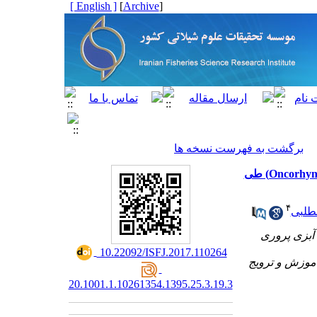
[ English ]
]
Archive
[
برگشت به فهرست نسخه ها
بررسی عملکرد شناساگر تازگی در بسته بندی هوشمند فیله قزل آلای رنگین کمان (Oncorhynchus mykiss) طی
۴
طلبی
آبزی پروری
‎ 10.22092/ISFJ.2017.110264
آموزش و ترویج
20.1001.1.10261354.1395.25.3.19.3