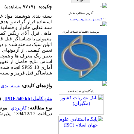
چکیده:
(۹۷۱۹ مشاهده)
آخرین مطالب بخش
بسته بندی هوشمند مواد غ
::
کسب رتبه نشریه برجسته
استفاده قرار گرفته و هدف
سبد غذایی خانوار و فسادپ
موسسه تحقیقات شیلات ایران
ماهی قزل آلای رنگین کما
معمولی با شناساگر فنل قر
اتیلن سبک ساخته شده و در
تعیین کیفیت، از آزمونهای
تغییر رنگ معرف ها و همچنین در روزهای صفر، 5، 
اساس نتایج حاصل از تغییر
آماری
SPSS 18
انجام شده ا
شناساگر فنل قرمز و بسته بندی مع
واژه‌های کلیدی:
بسته بندی
پایگاه‌های نمایه کننده
متن کامل
[PDF 540 kb]
(۳۱۸۶ د
نوع مطالعه:
كاربردي
|
موض
دریافت: 1394/12/17 | پذیرش: 1395/8/26 | انتشار: 1395/8/26