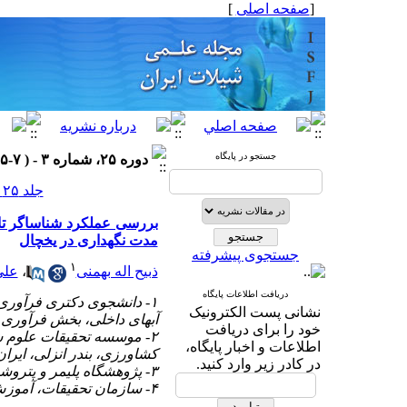
[
صفحه اصلی
]
جستجو در پایگاه
دوره ۲۵، شماره ۳ - ( ۷-۱۳۹۵ )
جلد ۲۵ شماره ۳ صفحات ۱۳۲-۱۲۱
مدت نگهداری در یخچال
جستجوی پیشرفته
۱
ذبیح اله بهمنی
،
علی
دریافت اطلاعات پایگاه
۱- دانشجوی دکتری فرآور
نشانی پست الکترونیک
آبهای داخلی، بخش فرآوری
خود را برای دریافت
۲- موسسه تحقیقات علوم ش
اطلاعات و اخبار پایگاه،
کشاورزی، بندر انزلی، ایران
در کادر زیر وارد کنید.
۳- پژوهشگاه پلیمر و پتروشیمی ایران
۴- سازمان تحقیقات، آموزش و ترویج کشاورزی، ایران