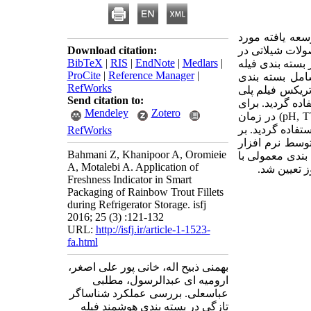
عه یافته مورد
ولات شیلاتی در
Download citation:
BibTeX
|
RIS
|
EndNote
|
Medlars
|
بسته بندی فیله
ProCite
|
Reference Manager
|
امل بسته بندی
RefWorks
تریکس فیلم پلی
Send citation to:
ده گردید. برای
Mendeley
Zotero
pH, 
) در زمان
2) استفاده گردید. بر
RefWorks
توسط نرم افزار
Bahmani Z, Khanipoor A, Oromieie
بندی معمولی با
A, Motalebi A. Application of
Freshness Indicator in Smart
Packaging of Rainbow Trout Fillets
during Refrigerator Storage. isfj
2016; 25 (3) :121-132
URL:
http://isfj.ir/article-1-1523-
fa.html
بهمنی ذبیح اله، خانی پور علی اصغر،
ارومیه ای عبدالرسول، مطلبی
عباسعلی. بررسی عملکرد شناساگر
تازگی در بسته بندی هوشمند فیله