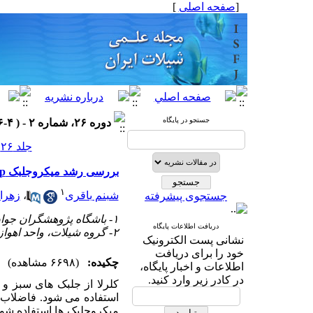
[
صفحه اصلی
]
جستجو در پایگاه
دوره ۲۶، شماره ۲ - ( ۴-۱۳۹۶ )
جلد ۲۶ شماره ۲ صفحات ۱۶۲-۱۵۳
بررسی رشد میکروجلبک Chlorella sp در آب دریا و فاضلاب غیراستریل
۱
شبنم باقری
،
زهرا
جستجوی پیشرفته
۱- باشگاه پژوهشگران جوان و نخبگان، واحد اهواز، دانشگاه آزاد اسلامی، اهواز
دریافت اطلاعات پایگاه
۲- گروه شیلات، واحد اهواز، دانشگاه آزاد اسلامی، اهواز، ایران
نشانی پست الکترونیک
خود را برای دریافت
چکیده:
(۶۶۹۸ مشاهده)
اطلاعات و اخبار پایگاه،
در کادر زیر وارد کنید.
کلرلا از جلبک
های
سبز و م
استفاده می
شود
. فاضلاب 
میکروجلبک ها استفاده شوند