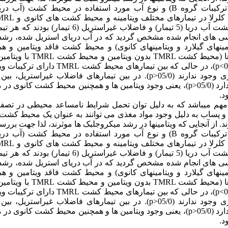
و ترکیبات گروه
B
) و
نوع آب مورد استفاده در محیط کشت (آب دریا
کلرلا در تیمارهای مختلف ویتامینه و محیط کشت
های کانوی و
MRL
رسی
های
انجام شده مشخص گردید که در آب دریای استریل شده، رشد 
مین­های گیلارد و ویتامین­های کانوی
)
و محیط کشت فاقد ویتامین و هم
ا
(
محیط کشت
TMRL
بدون ویتامین و محیط کشت
TMRL
با ویتامی
p<
)، در حالی که بین تیمارهای محیط کشت
TMRL
دارای ترکیبات وی
ی
وجود ندارند (05/0
p>
). در بین تیمارهای فاضلاب غیراستریل، ب
 (05/0
p>
)، یعنی وجود ویتامین
ها
و همچنین محیط کشت کانوی در م
د
.
هم می
باشد
که به دلیل توان تحمل شرایط نامساعد محیطی در تصفی
و پساب به دلیل وجود مواد مغذی می
توانند
به عنوان یک محیط کشت
. از آنجایی که ویتامین­ها در رشد میکروجلبک ها موثرند، لذا جهت بررس
و ترکیبات گروه
B
) و
نوع آب مورد استفاده در محیط کشت (آب دریا
کلرلا در تیمارهای مختلف ویتامینه و محیط کشت
های کانوی و
MRL
رسی
های
انجام شده مشخص گردید که در آب دریای استریل شده، رشد 
مین­های گیلارد و ویتامین­های کانوی
)
و محیط کشت فاقد ویتامین و هم
ا
(
محیط کشت
TMRL
بدون ویتامین و محیط کشت
TMRL
با ویتامی
p<
)، در حالی که بین تیمارهای محیط کشت
TMRL
دارای ترکیبات وی
ی
وجود ندارند (05/0
p>
). در بین تیمارهای فاضلاب غیراستریل، ب
 (05/0
p>
)، یعنی وجود ویتامین
ها
و همچنین محیط کشت کانوی در م
د
.