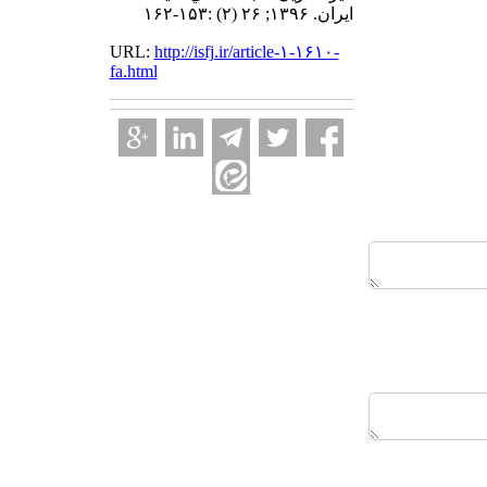
ايران. ۱۳۹۶; ۲۶ (۲) :۱۵۳-۱۶۲
URL:
http://isfj.ir/article-۱-۱۶۱۰-
fa.html