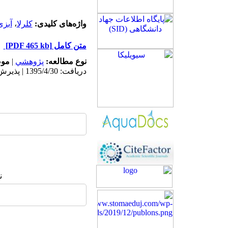
واژه‌های کلیدی:
کلرلا
،
آبزی
متن کامل
[PDF 465 kb]
نوع مطالعه:
پژوهشي
|
موض
دریافت: 1395/4/30 | پذیرش: 1396/5/25 | انتشار: 1396/5/25
ن