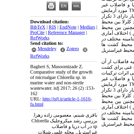
 و فاضلاب غیر
T
مورد آزمایش
کشت آب دریا (5 تیمار) و فاضلاب غیراستریل (6 تیمار) بودند که هر تیمار دارای 3 تکرار
کلرلا بین محیط
Download citation:
BibTeX
|
RIS
|
EndNote
|
Medlars
|
چنین بین محیط
ProCite
|
Reference Manager
|
ن
)
اختلاف آماری
RefWorks
تامینه مختلف در
Send citation to:
ین محیط کشت ها
Mendeley
Zotero
حیط غیراستریل
RefWorks
ه فاضلاب از آن
Bagheri S, Masoomizade Z.
 غنی برای کشت
Comparative study of the growth
ی اثرات ترکیبات
of microalgae Chlorella sp. in
 و فاضلاب غیر
marine water and non-sterile
T
مورد آزمایش
wastewater. isfj 2017; 26 (2) :153-
کشت آب دریا (5 تیمار) و فاضلاب غیراستریل (6 تیمار) بودند که هر تیمار دارای 3 تکرار
162
کلرلا بین محیط
URL:
http://isfj.ir/article-1-1610-
چنین بین محیط
fa.html
ن
)
اختلاف آماری
تامینه مختلف در
باقری شبنم، معصومی زاده زهرا.
ین محیط کشت ها
بررسی رشد میکروجلبک Chlorella
حیط غیراستریل
sp در آب دریا و فاضلاب
غیراستریل. مجله علمي شيلات