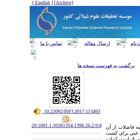
[ English ]
]
Archive
[
برگشت به فهرست نسخه ها
‎ 10.22092/ISFJ.2017.113493
20.1001.1.10261354.1396.26.2.9.8
ه فاضلاب از آن
 غنی برای کشت
ی اثرات ترکیبات