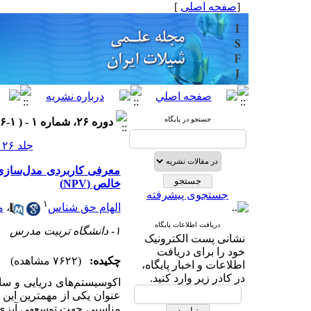
[
صفحه اصلی
]
جستجو در پایگاه
دوره ۲۶، شماره ۱ - ( ۱-۱۳۹۶ )
جلد ۲۶ شماره ۱ صفحات ۱۵۲-۱۴۱
معرفی کاربردی مدل‌سازی 
خالص (NPV)
جستجوی پیشرفته
۱
الهام حق شناس
،
م
دریافت اطلاعات پایگاه
۱- دانشگاه تربیت مدرس
نشانی پست الکترونیک
خود را برای دریافت
چکیده:
(۷۶۲۲ مشاهده)
اطلاعات و اخبار پایگاه،
در کادر زیر وارد کنید.
اکوسیستم‌های دریایی و سا
عنوان یکی از مهم­ترین این