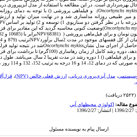
ال بهره‌برداری است.
در این مطالعه با استفاده از مدل آبزی­پروری دری
و فیل­ماهی پرورشی (
) با توجه به دمای روزانه
و میر طبیعی روزانه­ مدل­سازی شد و در نهایت میزان تولید و ارز
) برای این دو گونه در هر مزرعه با در نظر گرفتن دو سناریوی 1) توسعه و 2) تولید بر اساس
PV
Oncorhynchs my
(
وضعیت کنونی محاسبه گردید که این مقادیر برای قزل­
(68381
NPV
برابر با (10685 و 4302) تن با میزان
(24775 و 9992) میلیون تومان از کل قفس­های موجود در مدت 2سال برآورد
NPV
ترتیب (879 و 354) تن با میزان
ج حاصل از اجرای مدل نشان
Oncorhynchs mykiss
شد در نتیجه تولید قزل­آ
، دوره رشد کامل از زمان رهاسازی (100گرم) تا برداشت برای قزل­آلای رنگین­کمان
 برای فیل­ماهی (
) 1 دوره رشد در مدت تقریبا 2 سال ‌می‌
1 درجه به ترتیب 152، 132 و 114 روز می­باشد.
وسیستمی
،
مدل‌ آبزی‌پروری دریایی
،
ارزش فعلی خالص (NPV)
،
قزل‌آل
.
(۲۵۲۲ دریافت)
وع مقاله:
اكولوژي محيطهاي آبي
ارسال پیام به نویسنده مسئول