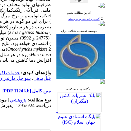
ظرفیت­های تولید مختلف درح
ماهی قزل­آلای رنگین­کمان
(Oncorhynchs mykiss)
آخرین مطالب بخش
Net
متابولیسم و نرخ مرگ 
::
کسب رتبه نشریه برجسته
به ترتیب در هر سناریو
)
kiss
موسسه تحقیقات شیلات ایران
) به
Huso huso
و 27537) میلیون تومان و برای فیل‌ماهی پرورشی (
) اقتصادی خواهد بود. نتای
2
)
Oncorhynchs mykiss
(
می‌دهد
Huso huso
دوره در هر سال و
افزایش دما کاهش می‌یابد به صورتی که در دمای 12، 14 و 6
واژه‌های کلیدی:
خدمات اک
فیل‌ماهی
،
سواحل مازندران
پایگاه‌های نمایه کننده
متن کامل
[PDF 1124 kb]
نوع مطالعه:
پژوهشي
|
موض
دریافت: 1395/6/24 | پذیرش: 1396/2/27 | انتشار: 1396/2/27