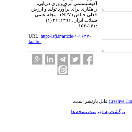
اکوسیستمی آبزی‌پروری دریایی:
راهکاری برای برآورد تولید و ارزش
فعلی خالص (NPV) . مجله علمي
شيلات ايران. ۱۳۹۶; ۲۶ (۱)
:۱۴۱-۱۵۲
URL:
http://isfj.ir/article-۱-۱۶۳۷-
fa.html
Creative Co
قابل بازنشر است.
برگشت به فهرست نسخه ها