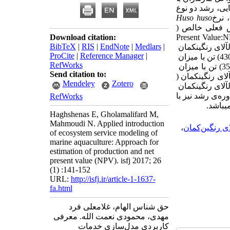
ایی، رشد دو نوع
، نرخ
Huso huso
ش فعلی خالص (
Download citation:
Present Value
:
N
BibTeX
|
RIS
|
EndNote
|
Medlars
|
آلای رنگین­کمان
ProCite
|
Reference Manager
|
RefWorks
Send citation to:
لای رنگین­کمان (
Mendeley
Zotero
باشد. طول دوره‌ی رشد نیز با
RefWorks
Haghshenas E, Gholamalifard M,
Mahmoudi N. Applied introduction
ای رنگین‌کمان
،
of ecosystem service modeling of
marine aquaculture: Approach for
estimation of production and net
present value (NPV). isfj 2017; 26
(1) :141-152
URL:
http://isfj.ir/article-1-1637-
fa.html
حق شناس الهام، غلامعلی فرد
مهدی، محمودی نعمت الله. معرفی
کاربردی مدل‌سازی خدمات