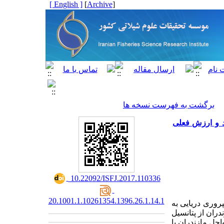
[ English ]
]
Archive
[
برگشت به فهرست نسخه ها
د و ارزش فعلی
‎ 10.22092/ISFJ.2017.110336
20.1001.1.10261354.1396.26.1.14.1
پروری دریایی به
ران از پتانسیل
زرعه پرورش ماهی در سواحل مازندران با