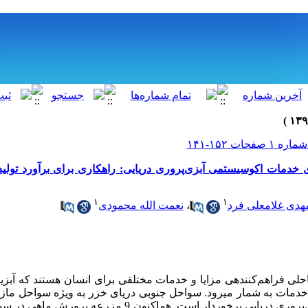
خدمات اکوسیستمی آبزی‌پروری دریایی: راهکاری برای برآورد تولی
۱
۱
هدی غلامعلی فرد
،
نعمت الله محمودی
حلی فراهم
کننده­ی مزایا و خدمات مختلفی برای انسان هستند که آبزی­
 خدمات
به شمار می­رود. سواحل جنوبی دریای خزر به ویژه سواحل مازند
مناسبی جهت توسعه­ی آبزی‌پروری دریایی برخوردار است. هم­اکنون 9 م