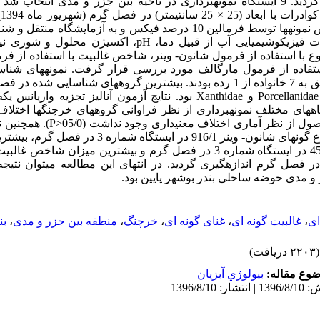
ساحلی بندر بوشهر انجام گردید. 9 ایستگاه نمونه­برداری در ناحیه بین جزر و مدی انتخا
 کوادرات
با ابعاد (25
×
25 سانتی­متر
)
د
. سپس نمونه­ها توسط فرمالین 10 درصد فیکس و به آزمایشگاه م
فیزیکوشیمیایی آب از قبیل دما،
pH
، اکسیژن محلول و شوری نیز
ع با استفاده از فرمول شانون- وینر، شاخص غالبیت با استفاده از 
تفاده از فرمول مارگالف مورد بررسی قرار گرفت. نمونه­های شناس
مطالعه جمعاً 13 گونه متعلق به 7 خانواده از 1 رده بودند. بیشترین گروه­های شناسا
Porcellanidae
و
Xanthidae
بود. نتایج آزمون آنالیز تجزیه واریانس یک­
ه­های مختلف نمونه­برداری از نظر فراوانی گروه­های خرچنگ­ها اختلاف
صول از نظر آماری اختلاف معنی­داری وجود نداشت (05/0
P>
). همچنین ن
بیشترین میزان شاخص تنوع گونه­ای شانون- وینر 916/1 در ای
ستگاه شماره 1، 2 و 9 در فصل گرم اندازه­گیری گردید. در انتهای این مطالعه می­توان
و مدی حوضه ساحلی بندر بوشهر پایین بود.
ای
،
غالبیت گونه ای
،
غنای گونه ای
،
خرچنگ
،
منطقه بین جزر و مدی
،
بن
(۲۲۰۳ دریافت)
وع مقاله:
بيولوژي آبزيان