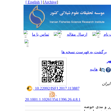
[ English ]
]
Archive
[
برگشت به فهرست نسخه ها
هر
،
هانیه
‎ 10.22092/ISFJ.2017.113887
20.1001.1.10261354.1396.26.4.8.1
جزر و مدی حوضه