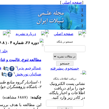
[
صفحه اصلی
]
جستجو در پایگاه
دوره ۲۶، شماره ۴ - ( ۸-۱۳۹۶ )
جلد ۲۶ شماره ۴ صفحات ۱۲-۱
مطالعه تنوع، غالبیت و غ
۱
عبدالرحیم پذیرا
،
ف
جستجوی پیشرفته
۱
ضیائیان نوربخش
دریافت اطلاعات پایگاه
۱- استادیار گروه منابع طبیعی- تکثیر و پرورش آبزیان، واحد بوشهر، دانشگاه آزاد اسلامی، بوشهر، ایران
نشانی پست الکترونیک
۲- باشگاه پژوهشگران جوان و نخبگان، واحد بوشهر، دانشگاه آزاد اسلامی، بوشهر، ایران
خود را برای دریافت
اطلاعات و اخبار پایگاه،
چکیده:
(۶۸۸۷ مشاهده)
در کادر زیر وارد کنید.
این مطالعه با هدف بررسی