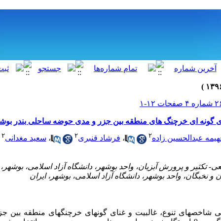
نای گونه ای خرچنگ های منطقه بین جزر و مدی حوضه ساحلی بندر بوش
۲
۲
۲
هیمه عبدالحسین زاده
،
فرشاد قنبری
،
سعید مغدانی
 شاخص­های تنوع، غالبیت و غنای گونه­ای خرچنگ­های منطقه بین 