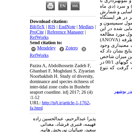
ب شد و نمونه­برداری با
ر فصل گرم (شهریور ماه 1394) و سرد (دی ماه
نتقل و شناسایی و شمارش
 در هر ایستگاه
Download citation:
فرمول سیمپسون و
BibTeX
|
RIS
|
EndNote
|
Medlars
|
ایی شده در این
ProCite
|
Reference Manager
|
یی شده در فصول مورد مطالعه
RefWorks
طرفه (
ANOVA
)
Send citation to:
 معنی­داری وجود
Mendeley
Zotero
تایج نشان داد که
RefWorks
ستگاه شماره 3 در فصل گرم، بیشترین میزان شاخص
غنای گونه­ای مارگالف 454/4 در ایستگاه شماره 3 در فصل گرم و بیشترین میزان شاخص غالبیت گونه­ای 00/1 در
Pazira A, Abdolhossein Zadeh F,
 نتیجه گرفت که تنوع
Ghanbari F, Moghdani S, Ziyaeian
Noorbakhsh H. Study of diversity,
dominance and species richness of
inter-tidal zone crabs in Bushehr
در بوشهر
seaport coastline. isfj 2017; 26 (4)
:1-12
URL:
http://isfj.ir/article-1-1762-
fa.html
پذیرا عبدالرحیم، عبدالحسین زاده
فهیمه، قنبری فرشاد، مغدانی
سعید، ضیائیان نوربخش هانیه.