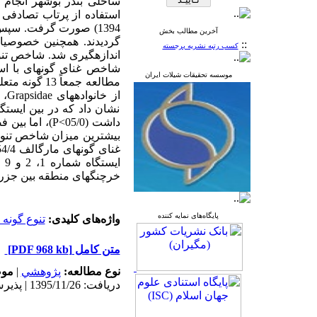
استفاده از پرتاب تصادفی
1394)
صورت گرفت
آخرین مطالب بخش
گردیدند.
همچنین خصوصیات 
::
کسب رتبه نشریه برجسته
اندازه­گیری شد. شاخص تنو
شاخص غنای گونه­ای با اس
موسسه تحقیقات شیلات ایران
از خانواده­های
Grapsidae
،
نشان داد که در بین ایستگا
داشت (05/0>
P
)، اما بین ف
ای
خرچنگ­های منطقه بین جزر 
پایگاه‌های نمایه کننده
واژه‌های کلیدی:
تنوع گونه 
متن کامل
[PDF 968 kb]
نوع مطالعه:
پژوهشي
|
موض
دریافت: 1395/11/26 | پذیرش: 1396/8/10 | انتشار: 1396/8/10