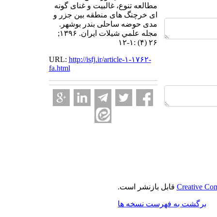
مطالعه تنوع، غالبیت و غنای گونه
ای خرچنگ های منطقه بین جزر و
مدی حوضه ساحلی بندر بوشهر.
مجله علمي شيلات ايران. ۱۳۹۶;
۲۶ (۴) :۱-۱۲
URL:
http://isfj.ir/article-۱-۱۷۶۲-
fa.html
Creative Com
قابل بازنشر است.
برگشت به فهرست نسخه ها