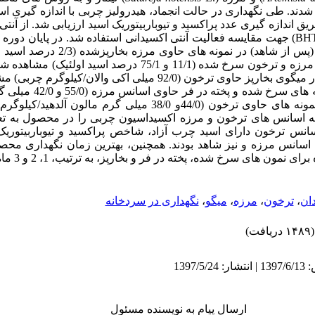
شدند. طی نگهداری در حالت انجماد، هیدرولیز چربی با اندازه گیری ا
ق اندازه گیری عدد پراکسید و تیوباربیتوریک اسید ارزیابی شد
. از آنت
(BH
جهت مقایسه فعالیت آنتی اکسیدانی استفاده شد. در پایان دوره نگ
میزان اسیدهای چرب آزاد (پس از شاهد) در نمونه
میزان در نمونه های حاوی مرزه و ترخون سرخ شده (11/1 و 75/1 درصد اسی
میگوی بخارپز حاوی ترخون (92/0 میلی اکی والان/کیلوگرم
چربی
) مش
تیوباربیتوریک اسید در نمونه های 
و 38/0 میلی گرم مالون آلدهید/کیلوگرم چربی) بود
 اسانس های ترخون و مرزه اکسیداسیون چربی را در محصول به تعو
سانس ترخون دارای اسید چرب آزاد، شاخص پراکسید و تیوباربیتوریک 
سانس مرزه و نیز شاهد بودند. همچنین، بهترین زمان نگهداری محصول
ون های سرخ شده، پخته در فر و بخارپز، به ترتیب، 1، 2 و 3 ماه بود.
دان
،
ترخون
،
مرزه
،
میگو
،
نگهداری در سردخانه
(۱۴۸۹ دریافت)
ارسال پیام به نویسنده مسئول