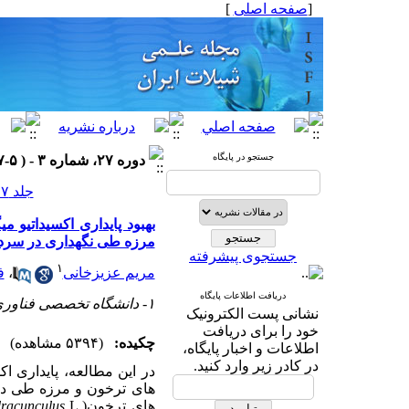
[
صفحه اصلی
]
جستجو در پایگاه
دوره ۲۷، شماره ۳ - ( ۵-۱۳۹۷ )
جلد ۲۷ شماره ۳ صفحات ۶۳-۵۱
مرزه طی نگهداری در سرد
جستجوی پیشرفته
۱
مریم عزیزخانی
،
ف
دریافت اطلاعات پایگاه
۱- دانشگاه تخصصی فناوری های نوین آمل
نشانی پست الکترونیک
خود را برای دریافت
چکیده:
(۵۳۹۴ مشاهده)
اطلاعات و اخبار پایگاه،
در کادر زیر وارد کنید.
در این مطالعه، پایداری ا
های ترخون و مرزه طی دوره 3 ماهه نگهداری در سردخانه مورد بررسی قرار گرفت. نم
های ترخون
L.)
dracunculus