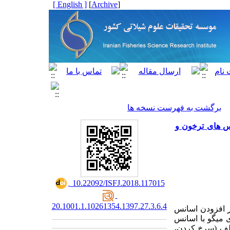
[ English ]
]
Archive
[
برگشت به فهرست نسخه ها
 استفاده از اسانس های ترخون و
‎ 10.22092/ISFJ.2018.117015
20.1001.1.10261354.1397.27.3.6.4
ر افزودن اسانس
با اسانس
لف (سرخ کردن،