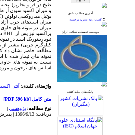
طبخ در فر و بخارپز) پخته 
و میزان اکسیداسیون از طری
آخرین مطالب بخش
بوتیل هیدروکسی تولوئن
T)
::
کسب رتبه نشریه برجسته
موسسه تحقیقات شیلات ایران
پراکسید نیز پس از
BHT
در 
کیلوگرم چربی) بیشتر از نمونه های حاوی ترخون (44/0
مطالعه حاضر نشان داد که
نمونه های تیمار شده با ا
نسبت به نمونه های حاوی ا
اسانس های ترخون و مرزه برای نم
واژه‌های کلیدی:
آنتی اکسی
پایگاه‌های نمایه کننده
متن کامل
[PDF 596 kb]
نوع مطالعه:
پژوهشي
|
دریافت: 1396/9/13 | پذیرش: 1397/6/13 | انتشار: 1397/5/24