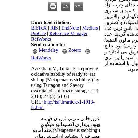
سیدهای چرب آزاد
ی اکسیدان سنتزی
هداری، بالاترین
 های حاوی مرزه بخارپزشده (2/3 درصد اسید اولئیک) و کمترین
Download citation:
BibTeX
|
RIS
|
EndNote
|
Medlars
|
د اولئیک) مشاهده شد. پائین ترین عدد
ProCite
|
Reference Manager
|
اهده گردید. عدد
RefWorks
سرخ شده و پخته در فر حاوی اسانس مرزه (55/0 و 42/0 میلی گرم مالون آلدهید/
Send citation to:
. نتایج
Mendeley
Zotero
یق می اندازد و
اسید پائین تری
RefWorks
 با استفاده از
Azizkhani M, Torian F. Improving
oxidative stability of ready-to-eat
shrimp (Metapenaeus stebbingi) by
using Tarragon and Savory
essential oils at frozen storage . isfj
2018; 27 (3) :51-63
URL:
http://isfj.ir/article-1-1913-
fa.html
عزیزخانی مریم، توریان فهیمه.
بهبود پایداری اکسیداتیو میگوی
(Metapenaeus stebbingi)پخته آماده
مصرف با استفاده از اسانس های