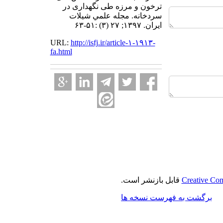
ترخون و مرزه طی نگهداری در
سردخانه. مجله علمي شيلات
ايران. ۱۳۹۷; ۲۷ (۳) :۵۱-۶۳
URL:
http://isfj.ir/article-۱-۱۹۱۳-
fa.html
Creative Com
قابل بازنشر است.
برگشت به فهرست نسخه ها