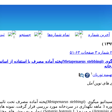
بهبود پایداری اکسیداتیو میگوی (Metapenaeus stebbingi)پخته آماده مصرف با
خانه
۱
هیمه توریان
کسیداتیو میگوی
)
Metapenaeus stebbingi
(
پخته آماده مصرف تحت تاثی
ونه های میگو
Artemisia 
(
و مرزه
L.)
Satureja hotensis
(
تیمار و به روش های مخت