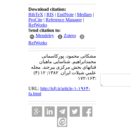
Download citation:
BibTeX
|
RIS
|
EndNote
|
Medlars
|
ProCite
|
Reference Manager
|
RefWorks
Send citation to:
Mendeley
Zotero
RefWorks
مشکانی محمود، پورکاسمانی
محمدابراهیم. شناسایی ماهیان
قناتهای بخش مرکزی بیرجند. مجله
علمي شيلات ايران. ۱۳۸۲; ۱۲ (۴)
:۱۶۳-۱۷۲
URL:
http://isfj.ir/article-۱-۱۹۶۴-
fa.html