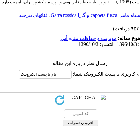
, 1998)
است
(Coad
و از نظر حفظ ذخایر بومی و ارزشمند کشور ایران،
اهمیت دارد
یاه ماهی capoeta fusca و گارا Garra rossica
،
قناتهای بیرجند
ریافت)
وع مقاله:
مديريت و حفاظت منابع آبي
ارسال نظر درباره این مقاله
م کاربری یا پست الکترونیک شما: