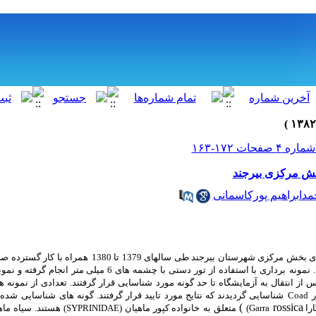
خش مرکزی بیرجند
دابراهیم پورکاسمانی
خش مرکزی شهرستان بیرجند طی سالهای 1379 تا 1380
همراه با کار گسترده صح
برداری با استفاده از تور دستی با چشمه های 6 میلی متر انجام گرفته و نمونه های صید
شناسایی قرار گرفتند. تعدادی از نمونه ها
Coad
شناسایی گردیدند که نتایج مورد تایید قرار گرفتند. گونه های شناسایی
)
rossica
را
(Garra
متعلق به
خانواده کپور ماهیان
(SYPRINIDAE)
هستند. سیاه ما