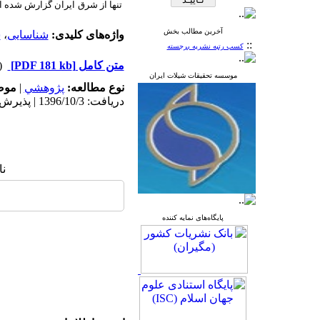
تنها از شرق
ایران گزارش شده 
آخرین مطالب بخش
واژه‌های کلیدی:
شناسایی
،
س
::
کسب رتبه نشریه برجسته
متن کامل
[PDF 181 kb]
(۹۵۳ د
موسسه تحقیقات شیلات ایران
نوع مطالعه:
پژوهشي
|
موض
دریافت: 1396/10/3 | پذیرش: 1396/10/3 | انتشار: 1396/10/3
نا
پایگاه‌های نمایه کننده