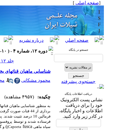
[
صفحه اصلی
]
جستجو در پایگاه
دوره ۱۲، شماره ۴ - ( ۱۰-۱۳۸۲ )
جلد ۱۲ شماره ۴ صفحات ۱۷۲-۱۶۳
شناسایی ماهیان قناتهای ب
محمود مشکانی
،
محم
جستجوی پیشرفته
دریافت اطلاعات پایگاه
چکیده:
(۴۹۵۷ مشاهده)
نشانی پست الکترونیک
خود را برای دریافت
به منظور شناسایی ماهیان قناتهای ب
اطلاعات و اخبار پایگاه،
برداری از 44 قنات صورت گرفت. نمونه
در کادر زیر وارد کنید.
فرمالین 10 درصد تثبیت شدند. پس از انتقال به آزمایشگاه تا حد گونه مورد
فرستاده شدند و توسط
پروفسور
)
fusca
سیاه ماهی
(Capoeta
و گا