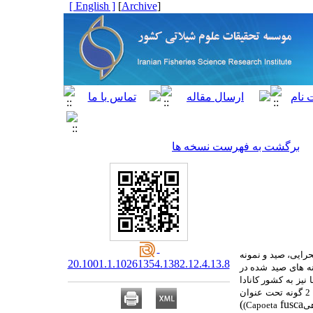
[ English ]
]
Archive
[
برگشت به فهرست نسخه ها
رایی، صید و نمونه
20.1001.1.10261354.1382.12.4.13.8
شده در
 نیز به کشور کانادا
شده 2 گونه تحت عنوان
)
fusca
هی
(Capoeta