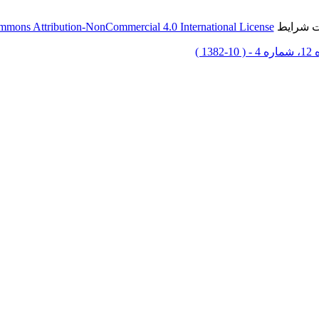
حت شرایط
mmons Attribution-NonCommercial 4.0 International License
1-1382 )