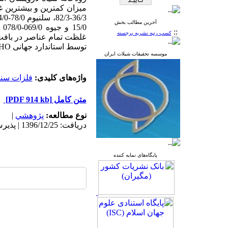
آخرین مطالب بخش
/0
::
کسب رتبه نشریه برجسته
غلظت تمام عناصر در بافت 
توسط استاندارد جهانی
HO
موسسه تحقیقات شیلات ایران
واژه‌های کلیدی:
فلزات سن
متن کامل
[PDF 914 kb]
نوع مطالعه:
پژوهشي
|
دریافت: 1396/12/25 | پذیرش: 1397/10/3 | انتشار: 1397/10/25
پایگاه‌های نمایه کننده