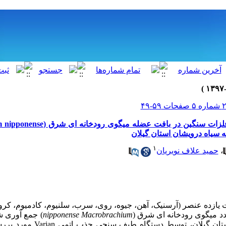
ارزیابی و مقایسه غلظت فلزات سنگین در بافت 
۱
،
حمید علاف نویریان
 یازده عنصر (آرسنیک، آهن، جیوه، روی، سرب، سلنیوم، کادمیوم، کر
Macrobrachium
nipponense
) جمع آوری شد
ستان گیلان، توسط دستگاه طیف سنجی جذب اتمی
Varian
مورد بررس