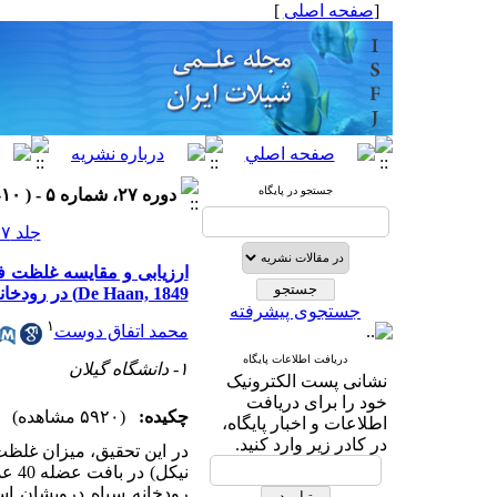
[
صفحه اصلی
]
جستجو در پایگاه
دوره ۲۷، شماره ۵ - ( ۱۰-۱۳۹۷ )
جلد ۲۷ شماره ۵ صفحات ۵۹-۴۹
De Haan, 1849) در رودخانه سیاه درویشان استان گیلان
جستجوی پیشرفته
۱
محمد اتفاق دوست
دریافت اطلاعات پایگاه
۱- دانشگاه گیلان
نشانی پست الکترونیک
خود را برای دریافت
چکیده:
(۵۹۲۰ مشاهده)
اطلاعات و اخبار پایگاه،
در کادر زیر وارد کنید.
در این تحقیق، میزان غلظت
نیکل) در بافت عضله 40 عدد میگوی رودخانه ای شرق (
رودخانه سیاه درویشان ا