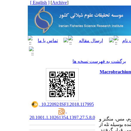
[ English ]
]
Archive
[
برگشت به فهرست نسخه ها
عضله میگوی رودخانه ای شرق (Macrobrachium nipponense
‎ 10.22092/ISFJ.2018.117995
20.1001.1.10261354.1397.27.5.8.0
وم، مس، منگنز و
ه بوسیله تله از
ی قرار گرفتند.