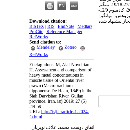
میزان کمترین و بیشترین غلظت فلزات سنگین به ترتیب: روی 6/39-7/46، مس 2/24-3/28، آهن 27/15-19/18، منگنز
36/3-82/3، سلنیوم 78/0-84/0، آرسنیک 61/0-74/0، سرب 34/0-41/0، نیکل 34/0-41/0، کروم 16/0-20/0، کادمیوم 12/0-
 این پژوهش، میانگین
از پیشنهاد شده
Download citation:
BibTeX
|
RIS
|
EndNote
|
Medlars
|
ProCite
|
Reference Manager
|
RefWorks
Send citation to:
Mendeley
Zotero
RefWorks
Ettefaghdoost M, Alaf Noveirian
H. Assessment and comparison of
heavy metal concentrations in
muscle tissue of Oriental river
prawn (Macrobrachium
nipponense De Haan, 1849) in the
Siah Darvishan River, Guilan
province, Iran. isfj 2019; 27 (5)
:49-59
URL:
http://isfj.ir/article-1-2024-
fa.html
اتفاق دوست محمد، علاف نویریان