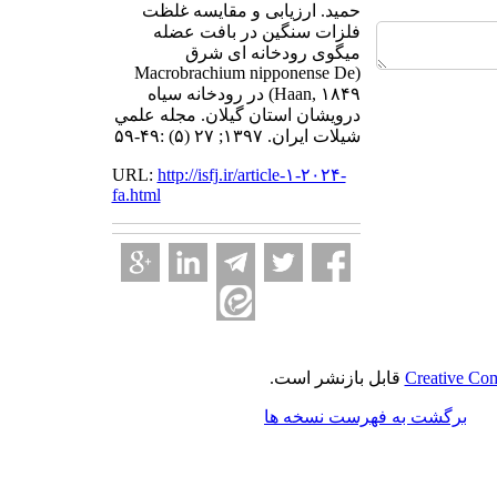
حمید. ارزیابی و مقایسه غلظت
فلزات سنگین در بافت عضله
میگوی رودخانه ای شرق
(Macrobrachium nipponense De
Haan, ۱۸۴۹) در رودخانه سیاه
درویشان استان گیلان. مجله علمي
شيلات ايران. ۱۳۹۷; ۲۷ (۵) :۴۹-۵۹
URL:
http://isfj.ir/article-۱-۲۰۲۴-
fa.html
Creative Com
قابل بازنشر است.
برگشت به فهرست نسخه ها