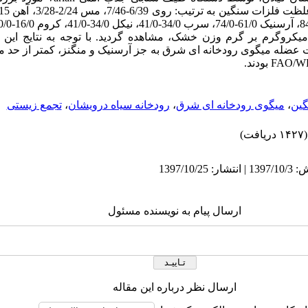
15 و جیوه 069/0-078/0 میکروگرم بر گرم وزن خشک، مشاهده گردید. با توجه به نتایج
عضله میگوی رودخانه ای شرق به جز آرسنیک و منگنز، کمتر از حد مج
FAO/W
بودند.
گین
،
میگوی رودخانه ای شرق
،
رودخانه سیاه درویشان
،
تجمع زیستی
(۱۴۲۷ دریافت)
ارسال پیام به نویسنده مسئول
ارسال نظر درباره این مقاله