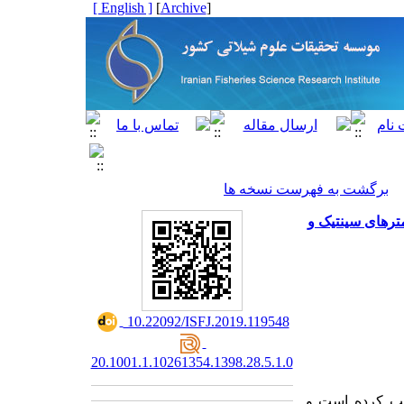
[ English ]
]
Archive
[
برگشت به فهرست نسخه ها
 (Rutilus frisii kutum) و محاسبه پارامترهای سینتیک و
‎ 10.22092/ISFJ.2019.119548
20.1001.1.10261354.1398.28.5.1.0
جلب کرده است و