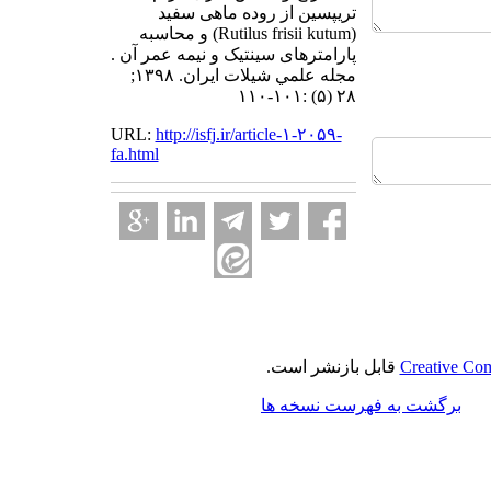
تریپسین از روده ماهی سفید
(Rutilus frisii kutum) و محاسبه
پارامترهای سینتیک و نیمه عمر آن .
مجله علمي شيلات ايران. ۱۳۹۸;
۲۸ (۵) :۱۰۱-۱۱۰
URL:
http://isfj.ir/article-۱-۲۰۵۹-
fa.html
Creative Com
قابل بازنشر است.
برگشت به فهرست نسخه ها