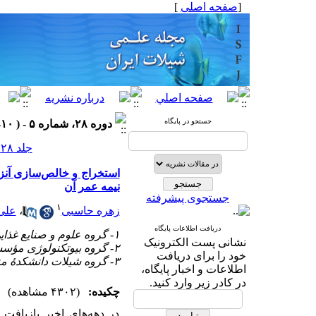
[
صفحه اصلی
]
جستجو در پایگاه
دوره ۲۸، شماره ۵ - ( ۱۰-۱۳۹۸ )
جلد ۲۸ شماره ۵ صفحات ۱۱۰-۱۰۱
نیمه عمر آن
جستجوی پیشرفته
۱
زهره حاسبی
،
علی
دریافت اطلاعات پایگاه
۱- گروه علوم و صنایع غذایی، دانشگاه کشاورزی و منابع طبیعی ساری
نشانی پست الکترونیک
۲- گروه بیوتکنولوژی مؤسسۀ تحقیقات واکسن و سرم سازی رازی
خود را برای دریافت
۳- گروه شیلات دانشکدۀ منابع طبیعی و محیط زیست دانشگاه ملایر
اطلاعات و اخبار پایگاه،
در کادر زیر وارد کنید.
چکیده:
(۴۳۰۲ مشاهده)
در دهه‌های اخیر بازیافت