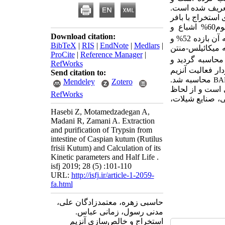
تعریف شده است.
استخراج با بافر
5/7)، ترسیب با سولفات آمونیوم60% اشباع و
Download citation:
از روده ماهی سفید استخراج و خالص‌سازی شد و در نتیجه آن بازده 52% و
BibTeX
|
RIS
|
EndNote
|
Medlars
|
ه میکائیلس-منتن
ProCite
|
Reference Manager
|
RefWorks
ار فعالیت آنزیم
Send citation to:
محاسبه شد.
BA
Mendeley
Zotero
 است و از لحاظ
RefWorks
ی، صنایع شیلات،
Hasebi Z, Motamedzadegan A,
Madani R, Zamani A. Extraction
and purification of Trypsin from
intestine of Caspian kutum (Rutilus
frisii Kutum) and Calculation of its
Kinetic parameters and Half Life .
isfj 2019; 28 (5) :101-110
URL:
http://isfj.ir/article-1-2059-
fa.html
حاسبی زهره، معتمدزادگان علی،
مدنی رسول، زمانی عباس.
استخراج و خالص‌سازی آنزیم