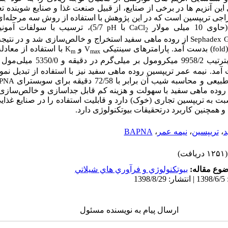
این آنزیم ها در برخی از صنایع
،
از قبیل صنعت غذا و صنایع شوینده 
راجی تریپسین است که در این پژوهش با استفاده از روش سه مرحله‌ای 
حاوی 10
میلی مولار
با
pH
CaCl
2
Sephadex 
) بدست آمد. پارامترهای سینتیکی
و
با استفاده از معادل
K
V
fold
m
max
 9958/2 میکرومول بر میلی‌گرم در دقیقه
و
5350/0 میلی‌مول محاسبه گردید و
مد. نیمه عمر تریپسین روده ماهی سفید نیز با استفاده از تبدیل نمود
اسبه شیب آن برابر با 72/58 دقیقه برای سوبسترای
PNA
ن روده ماهی سفید با سهولت و هزینه کم قابل جداسازی و خالص‌سازی
بت
به تریپسین تجاری (خوک) دارد و
قابلیت استفاده را در صنایع
غذای
و
همچنین کاربرد درتحقیقات بیوتکنولوژی
دارد.
د
،
تریپسین
،
نیمه عمر
،
BAPNA
(۱۲۵۱ دریافت)
وع مقاله:
بيوتكنولوژي و فرآوري هاي شيلاتي
ارسال پیام به نویسنده مسئول