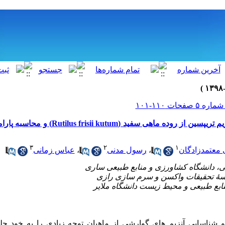
استخراج و خالص‌سازی آنزیم تریپسین از روده ماهی سفید
۳
۲
۱
 معتمدزادگان
،
رسول مدنی
،
عباس زمانی
 و شناسایی آنزیم های گوارشی از ماهیان توجه زیادی را به خود 