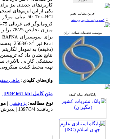
کاربردهای جدیدی نیز برای 
یکی از این آنزیم‌های استخ
آخرین مطالب بخش
50
میلی مولار (
Tris–HCl
::
کسب رتبه نشریه برجسته
کروماتوگرافی غربالی
G-75
میزان تخلیص
78/25 برابر
(
موسسه تحقیقات شیلات ایران
برای سوبسترای
بترتیب
BAPNA
-1
نیز
2568/6
بدست آ
S
Kcat
(دقیقه) به نمودار لگاریتم طبیعی و مح
نتایج نشان داد که تریپسی
سینتیکی
کارایی
بالاتری
نس
تهیه محیط کشت میکروبی
واژه‌های کلیدی:
ماهی سفی
متن کامل
[PDF 661 kb]
پایگاه‌های نمایه کننده
نوع مطالعه:
پژوهشي
|
موض
دریافت: 1397/3/4 | پذیرش: 1398/6/5 | انتشار: 1398/8/29