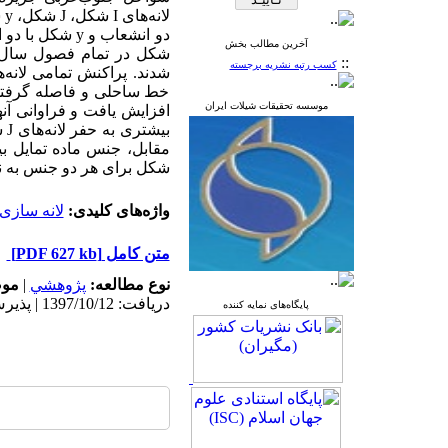
لانه‌های
I
شکل،
J
شکل،
y
ش
دو انشعاب و
y
شکل با دو ا
آخرین مطالب بخش
شکل در تمام فصول سال و ل
::
کسب رتبه نشریه برجسته
شدند. پراکنش تمامی لانه‌
خط ساحلی و فاصله گرفتن
موسسه تحقیقات شیلات ایران
افزایش یافت و فراوانی آنه
بیشتری به حفر لانه‌های
J
شک
مقابل، جنس ماده تمایل بی
شکل برای هر دو جنس به ن
واژه‌های کلیدی:
لانه سازی
متن کامل
[PDF 627 kb]
نوع مطالعه:
پژوهشي
|
موض
دریافت: 1397/10/12 | پذیرش: 1398/2/4 | انتشار: 1398/4/29
پایگاه‌های نمایه کننده