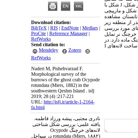
گر شکل،
J
شکل با
شکل و مارپیچی
 تابستان مشاهده
ذر از منطقه زیر
Download citation:
BibTeX
|
RIS
|
EndNote
|
Medlars
|
های مورد بررسی
ProCite
|
Reference Manager
|
 خرچنگ نر تمایل
RefWorks
گ ماده دارد. در
Send citation to:
ساخت لانه‌های
I
Mendeley
Zotero
RefWorks
Naderi M, Pishehvarzad F.
Morphological survey of the
burrows of the ghost crab Ocypode
rotundata (Miers, 1882) in the
southwestern Qeshm Island . isfj
2019; 28 (4) :217-221
URL:
http://isfj.ir/article-1-2164-
fa.html
نادری مجتبی، پیشه ورزاد فاطمه.
یافته علمی: بررسی شکل شناختی
لانه‌های خرچنگ Ocypode
rotundata (Miers, ۱۸۸۲) در سواحل