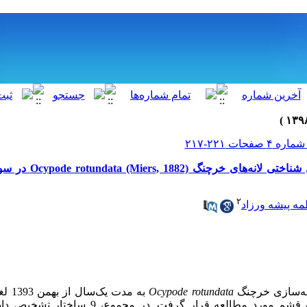
یافته علمی: بررسی شکل شناختی
۲
ه پیشه ورزاد
نه‌سازی خرچنگ
Ocypode rotundata
 قشم مورد مطالعه قرار گرفت. در مجموع
، 9 ساختار تشخیص د