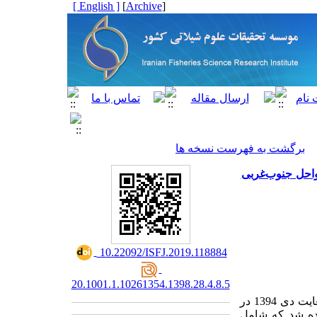
[ English ]
]
Archive
[
برگشت به فهرست نسخه ها
 لانه‌های خرچنگ Ocypode rotundata (Miers, 1882) در سواحل جنوب‌غربی
‎ 10.22092/ISFJ.2019.118884
20.1001.1.10261354.1398.28.4.8.5
به مدت یک‌سال از بهمن 1393 لغایت دی 1394 در
اده شد که شامل