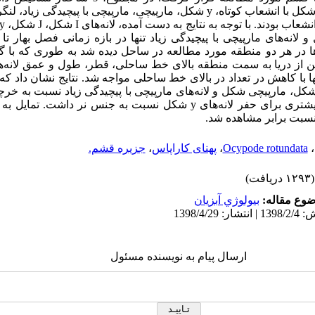
کل با انشعاب کوتاه،
y
شکل، مارپیچی، مارپیچی با پیچیدگی زیاد، لن
نشعاب بودند.
با توجه به نتایج به دست آمده، لانه‌های
I
شکل،
J
شکل،
y
انه‌های مارپیچی با پیچیدگی زیاد تنها در بازه زمانی فصل بهار تا
ها در هر دو منطقه مورد مطالعه در ساحل دیده شد به طوری که با گ
 از دریا به سمت منطقه بالای خط ساحلی، قطر، طول و عمق لانه‌
ا با کاهش در تعداد در بالای خط ساحلی مواجه شد. نتایج نشان داد که
ل، مارپیچی شکل و لانه‌های مارپیچی با پیچیدگی زیاد نسبت به خرچن
شتری برای حفر لانه‌های
y
شکل نسبت به جنس نر داشت. تمایل به 
سبت برابر مشاهده شد.
،
Ocypode rotundata
،
پهنای کاراپاس
،
جزیره قشم.
(۱۲۹۳ دریافت)
وع مقاله:
بيولوژي آبزيان
ارسال پیام به نویسنده مسئول