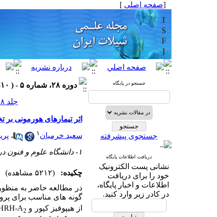
[
صفحه اصلی
]
جستجو در پایگاه
دوره ۲۸، شماره ۵ - ( ۱۰-۱۳۹۸ )
جلد ۲۸ شماره ۵ صفحات ۴۶-۳۷
اثر تیمارهای هورمونی بر تخم ریزی
۱
سعید خرمیان
،
پری
جستجوی پیشرفته
۱- دانشگاه علوم و فنون دریایی خرمشهر
دریافت اطلاعات پایگاه
نشانی پست الکترونیک
چکیده:
(۵۲۱۲ مشاهده)
خود را برای دریافت
اطلاعات و اخبار پایگاه،
در مطالعه حاضر به منظور ا
در کادر زیر وارد کنید.
گونه های مناسب برای پر
از هیپوفیز کپور و
HRH-A
2