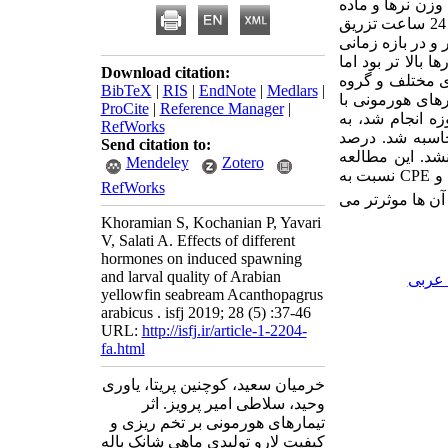
یت 1 به 1 وجود داشت. میانگین وزن نرها و ماده
ها به ترتیب 310 و 675 گرم بود. در هر تکراری ماهیان ماده دو بار با دوز مشابه در فاصله زمانی 24 ساعت تزریق
و در بازه زمانی
 بالا تر بود اما
Download citation:
ای مختلف و گروه
BibTeX
|
RIS
|
EndNote
|
Medlars
|
هم چنین بازماندگی لاروها در روزهای 10 و 35 بین تیمارهای هورمونی با
ProCite
|
Reference Manager
|
ه انجام شد، به
RefWorks
بعد از شروع چالش محاسبه شد. درصد
Send citation to:
شد. این مطالعه
Mendeley
Zotero
CPE
نسبت به
RefWorks
آن ها موثرتر می
Khoramian S, Kochanian P, Yavari
V, Salati A. Effects of different
hormones on induced spawning
and larval quality of Arabian
 عربی
yellowfin seabream Acanthopagrus
arabicus . isfj 2019; 28 (5) :37-46
URL:
http://isfj.ir/article-1-2204-
fa.html
خرمیان سعید، کوچنین پریتا، یاوری
وحید، سلاطی امیر پرویز. اثر
تیمارهای هورمونی بر تخم ریزی و
کیفیت لارو تولیدی ماهی شانک باله