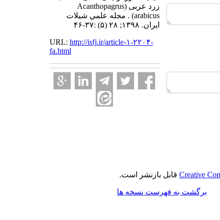
زرد عربی (Acanthopagrus
arabicus) . مجله علمي شيلات
ايران. ۱۳۹۸; ۲۸ (۵) :۳۷-۴۶
URL:
http://isfj.ir/article-۱-۲۲۰۴-
fa.html
Creative Com
قابل بازنشر است.
برگشت به فهرست نسخه ها