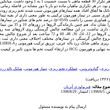
سه تکرار انجام شد که در هر تکرار 30 قطعه ماهی با نسبت جنس
انک ها اتفاق افتاد. همه تیمارهای هورمونی سبب شدند تخم ریزی زودتر 
ماوری نسبی در تیمار هورمون ترکیبی به طور معنی داری از بقیه تیمارها
هماوری نسبی را داشت (05/0>
p
). درصد تخم های شناور در تیماره
کنترل تفاوت معنی داری را نشان نداد. 
 داری نداشت. در این مطالعه چالش گرسنگی روی لاروهای سه روز
طوری که درصد بازماندگی لاروها در 12، 24، 36، 48، 60 و 72 ساعت 
 شروع چالش گرسنگی در تیمارهای مختلف اختلاف معنی داری ثبت ن
م ریزی ماهی شانک زرد باله عربی، تزریق ترکیب هورمونی
LHRH-A
و
2
به تنهایی و هورمون
HCG
در ارتقاء کمیت تخم ها بدون تاثیر بر کیفیت 
 ریزی
،
گنادوتروپین
،
عملکرد تخم ریزی
،
تیمار هورمونی
،
شانک باله زرد
(۱۴۲۶ دریافت)
وع مقاله:
فيزيولوژي آبزيان
ارسال پیام به نویسنده مسئول