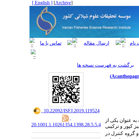
[ English ]
]
Archive
[
برگشت به فهرست نسخه ها
‎ 10.22092/ISFJ.2019.119524
به عنوان یکی از
20.1001.1.10261354.1398.28.5.5.4
ز کپور و ترکیبی
 گروه کنترل در