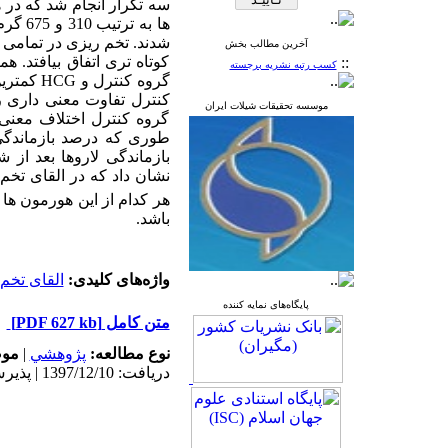
شدند. تخم ریزی در تمامی ت
آخرین مطالب بخش
کوتاه تری اتفاق بیافتد. ه
::
کسب رتبه نشریه برجسته
گروه کنترل و
HCG
کمترین 
موسسه تحقیقات شیلات ایران
گروه کنترل اختلاف معنی
بازماندگی لاروها بعد از
نشان داد که در القای تخ
هر کدام از این هورمون ها 
باشد.
واژه‌های کلیدی:
القای تخم
پایگاه‌های نمایه کننده
متن کامل
[PDF 627 kb]
نوع مطالعه:
پژوهشي
|
موض
دریافت: 1397/12/10 | پذیرش: 1398/6/5 | انتشار: 1398/8/29