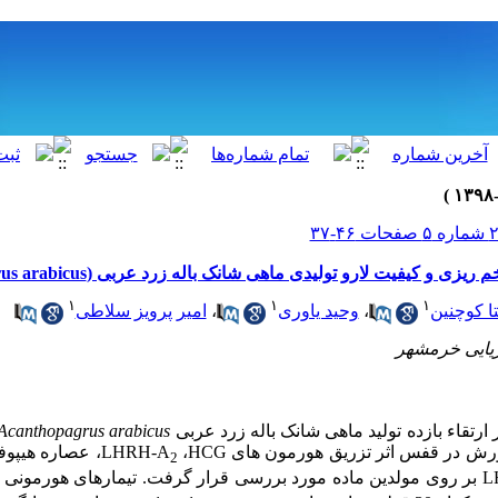
 و کیفیت لارو تولیدی ماهی شانک باله زرد عربی (Acanthopagrus arabicus)
۱
۱
۱
تا کوچنین
،
وحید یاوری
،
امیر پرویز سلاطی
رتقاء بازده تولید ماهی شانک باله زرد عربی
Acanthopagrus arabicus
ورش در قفس اثر تزریق هورمون های
HCG
،
LHRH-A
، عصاره هیپوفی
2
L
بر روی مولدین ماده مورد بررسی قرار گرفت. تیمارهای هورمونی و