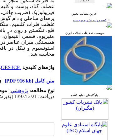
به
فلزات
سنگین
منجر
به
م
عضله، گناد، پوست و کلیه 
آخرین مطالب بخش
پره‌های ساحلی و دام گوش‌گی
::
کسب رتبه نشریه برجسته
غلظت فلزات کلسیم، منگنز د
قلع، تنگستن و روی در باف
موسسه تحقیقات شیلات ایران
منیزیوم، فسفر، آنتیموآن، 
همبستگی میزان عناصر در ه
استونسیوم و نیکل در بافت
محاسبه شد.
واژه‌های کلیدی:
-OES ICP
،
متن کامل
[PDF 916 kb]
(۱۲۵۷ د
نوع مطالعه:
پژوهشي
|
موض
پایگاه‌های نمایه کننده
دریافت: 1397/12/21 | پذیرش: 1398/4/1 | انتشار: 1398/4/29