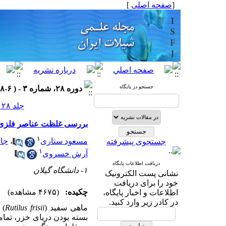
[
صفحه اصلی
]
جستجو در پایگاه
دوره ۲۸، شماره ۳ - ( ۶-۱۳۹۸ )
جلد ۲۸ شماره ۳ صفحات ۱۶۱-۱۴۹
بررسی غلظت عناصر فلزی در بافت ماهی سفید tilus frisii
۱
مسعود ستاری
،
جاو
جستجوی پیشرفته
۱
آرش خسروی
دریافت اطلاعات پایگاه
۱- دانشگاه گیلان
نشانی پست الکترونیک
خود را برای دریافت
چکیده:
(۴۶۷۵ مشاهده)
اطلاعات و اخبار پایگاه،
در کادر زیر وارد کنید.
ماهی سفید (
frisii
Rutilus
) 
بسته
بودن
دریای
خزر،
تما