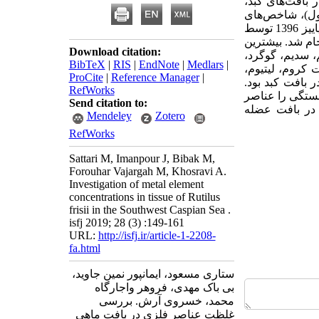
، تعداد 36 عنصر در بافت‌های کبد،
طول)، شاخص‌های
فیزیولوژیک (ضریب چاقی، وزن نسبی، شاخص کبدی) بررسی شد. تعداد 51 عدد ماهی در فصل پاییز 1396 توسط
ام شد. بیشترین
Download citation:
، سدیم، گوگرد،
BibTeX
|
RIS
|
EndNote
|
Medlars
|
 کروم، لیتیوم،
ProCite
|
Reference Manager
|
 بافت کبد بود.
RefWorks
بستگی را عناصر
Send citation to:
ل در بافت عضله
Mendeley
Zotero
RefWorks
Sattari M, Imanpour J, Bibak M,
Forouhar Vajargah M, Khosravi A.
Investigation of metal element
concentrations in tissue of Rutilus
frisii in the Southwest Caspian Sea .
isfj 2019; 28 (3) :149-161
URL:
http://isfj.ir/article-1-2208-
fa.html
ستاری مسعود، ایمانپور نمین جاوید،
بی باک مهدی، فروهر واجارگاه
محمد، خسروی آرش. بررسی
غلظت عناصر فلزی در بافت ماهی