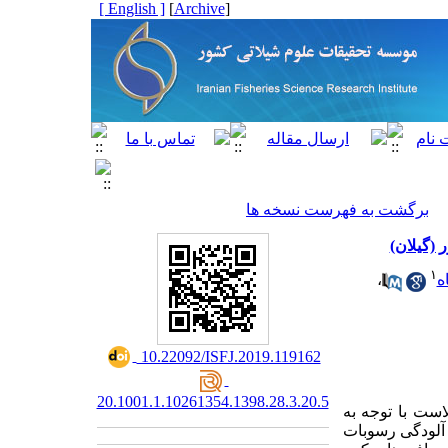
[ English ]
]
Archive
[
برگشت به فهرست نسخه ها
۱
ه
،
‎ 10.22092/ISFJ.2019.119162
20.1001.1.10261354.1398.28.3.20.5
است با
توجه
به
آلودگی
رسوبات