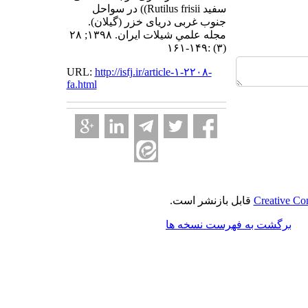
سفید Rutilus frisii)) در سواحل
جنوب غربی دریای خزر (گیلان).
مجله علمي شيلات ايران. ۱۳۹۸; ۲۸
(۳) :۱۴۹-۱۶۱
URL:
http://isfj.ir/article-۱-۲۲۰۸-
fa.html
Creative Co
قابل بازنشر است.
برگشت به فهرست نسخه ها