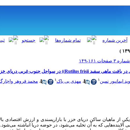
Ru)) در سواحل جنوب غربی دریای خزر (گیلان)
۱
۱
ید ایمانپور نمین
،
مهدی بی باک
،
محمد فروهر واجارگا
یکی از ماهیان ساکن دریای خزر با بازارپسندی و ارزش اقتصادی بال
می
آلاینده‌هایی
که
به
آن
تخلیه
می‌شود،
در حوضه
دریا
انباشته
می‌شود. 