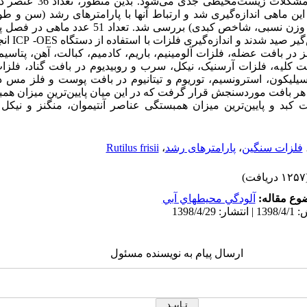
شکلات
زیست‌محیطی
جدی
می‌شود. بدین منظور
این ماهی اندازه‌گیری شد و ارتباط آنها با پارامترهای رشد (سن و 
ر صید شدند و اندازه‌گیری فلزات با استفاده از دستگاه
-OES
ICP
انج
ر بافت عضله، فلزات آلومینیم، باریم، کادمیم، کبالت، آهن، پتاسیم
ت کلیه، فلزات آرسنیک، نیکل، سرب و روبیدیوم در بافت گناد، فلزات
سیلیکون، استرونسیم، توریوم و تیتانیوم در بافت پوست و فلز مس در
ر بافت موردسنجش قرار گرفت که در این میان پایین‌ترین میزان هم
 کبد و پایین‌ترین میزان همبستگی عناصر آنتیموان، منگنز و نیک
فلزات سنگین
،
پارامترهای رشد
،
Rutilus frisii
ریافت)
وع مقاله:
آلودگي محيطهاي آبي
ارسال پیام به نویسنده مسئول