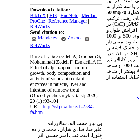
ی
است. در این
مار با سه تکرار به
Download citation:
کمل)،
mg/kg
500
BibTeX
|
RIS
|
EndNote
|
Medlars
|
های رشد، ترکیب
ProCite
|
Reference Manager
|
اتالاز (
CAT
) در
RefWorks
، افزایش طول و
Send citation to:
) و بیشترین میزان در تیمارهای حاوی 500 و 1000
Mendeley
Zotero
تفاوت معنی‌‌دار
RefWorks
ده خشک لاشه را
GSH
و
CAT
در
Biniaz H, Salarzadeh A, Ghobadi S,
زیم کاتالاز نیز
Mohammadi Zadeh F, Esmaeili A H.
به ترتیب در تیمار حاوی غلظت 1000 و شاهد
Effect of alpha-lipoic acid on
بیشتر از شاهد
growth, body composition and
AL
، استفاده از
activity of some antioxidant
enzymes in muscle, liver and
intestine of rainbow trout
(Oncorhynchus mykiss). isfj 2020;
29 (1) :93-104
URL:
http://isfj.ir/article-1-2284-
fa.html
بی نیاز حجت اله، سالارزاده
علیرضا، قبادی شایان، محمدی زاده
فلورا، اسماعیلی امیر حسین. اثر