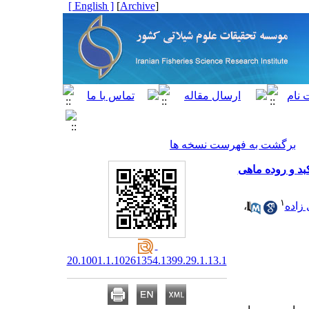
[ English ]
]
Archive
[
برگشت به فهرست نسخه ها
کبد و روده ماهی
۱
زاده
،
20.1001.1.10261354.1399.29.1.13.1