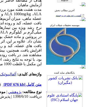
هدف
از
مطالعه حاضر
بر
آزمایش ماهیان قزل آلای
مدت هشت هفته مورد بررسی 
آخرین مطالب بخش
ALA
،
mg/kg
1000
ALA
و ج
::
کسب رتبه نشریه برجسته
عضله ماهی، میزان آنزیم‌‌ها
بافت عضله، کبد و روده اند
موسسه تحقیقات شیلات ایران
نرخ رشد ویژه بین تیمارها
میلی‌گرم بر کیلوگرم
ALA
در پروتئین و ماده خشک بود
نشان داد. علاوه بر این، اثر
بافت های عضله، کبد و روده
افزایش یافت. همچنین، بیش‌
مشاهده شد. در بافت روده و
بود. با توجه به نتایج رشد، 
این مکمل با غلظت 1000 میلی‌گرم بر کیلوگرم توصیه می‌‌گردد.
پایگاه‌های نمایه کننده
واژه‌های کلیدی:
آلفالیپوئیک
متن کامل
[PDF 676 kb]
(۱۱۱۵ د
نوع مطالعه:
پژوهشي
|
موض
دریافت: 1398/6/10 | پذیرش: 1399/1/31 | انتشار: 1399/2/2