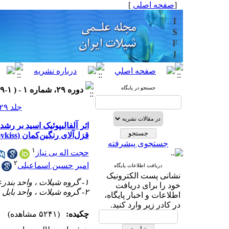
[
صفحه اصلی
]
جستجو در پایگاه
دوره ۲۹، شماره ۱ - ( ۱-۱۳۹۹ )
جلد ۲۹ شماره ۱ صفحات ۱۰۴-۹۳
اثر آلفالیپوئیک اسید بر رش
قزل‌‌آلای رنگین‌‌کمان (Oncorhynchus mykiss)
جستجوی پیشرفته
۱
حجت اله بی نیاز
۲
امیر حسین اسماعیلی
دریافت اطلاعات پایگاه
نشانی پست الکترونیک
۱- گروه شیلات ، واحد بندرعباس ، دانشگاه آزاد اسلامی ، بندرعباس ، ایران
خود را برای دریافت
۲- گروه شیلات ، واحد بابل ، دانشگاه آزاد اسلامی ، بابل ، ایران
اطلاعات و اخبار پایگاه،
در کادر زیر وارد کنید.
چکیده:
(۵۲۴۱ مشاهده)