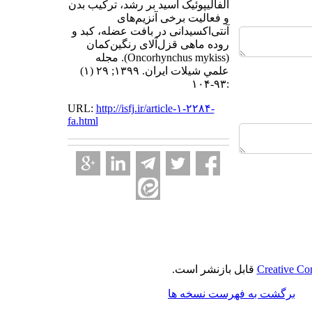
آلفالیپوئیک اسید بر رشد، ترکیب بدن
و فعالیت برخی آنزیم‌‌های
آنتی‌‌اکسیدانی در بافت عضله، کبد و
روده ماهی قزل‌‌آلای رنگین‌‌کمان
(Oncorhynchus mykiss). مجله
علمي شيلات ايران. ۱۳۹۹; ۲۹ (۱)
:۹۳-۱۰۴
URL:
http://isfj.ir/article-۱-۲۲۸۴-
fa.html
Creative Co
قابل بازنشر است.
برگشت به فهرست نسخه ها