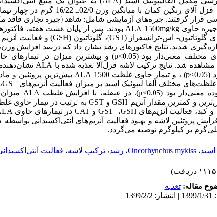
رسی مکمل آلفالیپوئیک اسید
(ALA)
به
عنوان
یک
منبع آنتی‌‌اکسیدان
 رنگین کمان با میانگین وزن 02/0
±
16/22 گرم در چهار تی
قرار گرفتند. جیره‌‌های آزمایشی شامل: شاهد (جیره تجاری فاقد م
یره حاوی
mg/kg
1500
ALA
بودند. پس از پایان هشت هفته، فاکتور
ی گلوتاتیون- اس-ترانسفراز (
GST
)، گلوتاتیون (
GSH
) و فعالیت آنزیم ک
ازه‌‌گیری شدند. نتایج فاکتورهای رشد نشان داد که درصد افزایش وزن
ی مختلف معنی‌‌دار بود (
p<0.05
مشاهده شد. نتایج ترکیب لاشه قزل‌‌آلا تغذیه ‌‌شده با
ALA
نشان‌دهنده 
 (
p<0.05
)
، و تیمار حاوی غلظت‌‌ 1500
ALA
بیش‌ترین پروتئین و ما
 غلظت‌‌های مختلف آلفا لیپوئیک اسید بر میزان فعالیت آنزیم‌‌های
GST
،
 معنی‌‌دار بود (
p<0.05
). در عضله، با افزایش غلظت
ALA
میزان آن
ترین و کمترین مقدار آنزیم
GSH
و
GST
 کبد، فعالیت آنزیم‌‌های
GSH
،
GST
و
CAT
در تیمارهای حاوی
ALA
افزایش پروتئین لاشه و بهبود فعالیت آنزیم‌‌های آنتی‌‌اکسیدانی بواسطه
A
 اسید
،
Oncorhynchus mykiss
،
رشد
،
ترکیب لاشه
،
فعالیت آنتی‌‌اکسیدانی
ریافت)
وع مقاله:
تغذيه