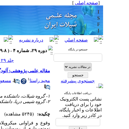
[
صفحه اصلی
]
جستجو در پایگاه
دوره ۲۹، شماره ۴ - ( ۸-۱۳۹۹ )
جلد ۲۹ شماره ۴ صفحات ۱۳۳-۱۲۱
مقاله علمی-پژوهشی: آلودگ
۱
مجید راستا
،
مسعود
جستجوی پیشرفته
دریافت اطلاعات پایگاه
۱- گروه شیلات، دانشکده منابع طبیعی، دانشگاه گیلان، صومعه سرا، ایران
نشانی پست الکترونیک
۲- گروه شیمی دریا، دانشکده علوم دریایی و اقیانوسی، دانشگاه مازندران، بابلسر، ایران
خود را برای دریافت
اطلاعات و اخبار پایگاه،
چکیده:
(۵۲۴۵ مشاهده)
در کادر زیر وارد کنید.
وقوع و فراوانی
میکرو
پلاس
نمونه‌برداری از رسوبات با استفا