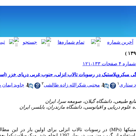
ی میکروپلاستیک در رسوبات تالاب انزلی، جنوب غربی دریای خزر (است
۲
۱
 ستاری
،
مجتبی شکرالله زاده طالشی
،
جاوید ایمان پ
تیک­ها (
MPs
) در رسوبات
تالاب انزلی
برای اولین بار در این مطا
ده از گرب ون وین در بهار 1397 انجام شد.
میکروپلاستیک­ها بع