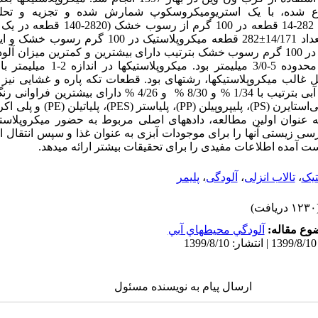
ع شده
، با یک استریومیکروسکوپ شمارش شده و تجزیه و تحلیل
میکروپلاستیک­ها در محدوده 282-14 قطعه در 100
±
14 قطعه میکروپلاستیک در 100 گرم رسوب خشک بترتیب دارای بیشترین و کمترین میزان 
غالب میکروپلاستیک­ها، رشته­ای بود. قطعات تکه­ پاره و غشایی نیز د
رنگ­های قرمز، سیاه و آبی بترتیب با 1/34 % و 8/30 % و 4/26 % دارای 
ی‌استایرن (
PS
)، پلی­پروپیلن (
PP
)، پلی­استر (
PES
)، پلی­اتیلن (
PE
) و پلی اکر
 عنوان اولین مطالعه، داده­های اصلی مربوط به حضور میکروپلاستیک­
سی زیستی آنها را برای موجودات آبزی به عنوان غذا و سپس انتقال احت
بدست آمده اطلاعات مفیدی را برای تحقیقات بیشتر ارائه می­دهد.
تیک
،
تالاب انزلی
،
آلودگی
،
پلیمر
ریافت)
وع مقاله:
آلودگي محيطهاي آبي
ارسال پیام به نویسنده مسئول