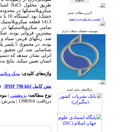
طریق محلول
NaCl
اشبا
آخرین مطالب بخش
خشک) بود. ایستگاه 10 با تعداد 14/171
::
کسب رتبه نشریه برجسته
±
3
موسسه تحقیقات شیلات ایران
بیشترین فروانی بودند. شکل 
شد.
بودند. در مجموع، 5 پلیمر
پل
شناسایی شد. این تحقیق به
انزلی نشان می­دهد که دستر
انسان تعیین می­کند. نتایج 
واژه‌های کلیدی:
میکروپلاس
متن کامل
[PDF 798 kb]
(۱۲۳۰ د
پایگاه‌های نمایه کننده
نوع مطالعه:
پژوهشي
|
موض
دریافت: 1398/9/4 | پذیرش: 1399/8/10 | انتشار: 1399/8/10