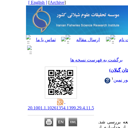
[ English ]
]
Archive
[
برگشت به فهرست نسخه ها
ان گیلان)
۱
ور نمین
20.1001.1.10261354.1399.29.4.11.5
لعه بررسی شد.
د از جداسازی از