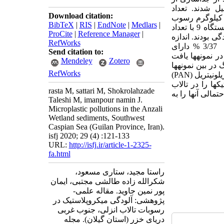
 شدند. تعداد
Download citation:
 گرم از رسوب خشک (2820-140 قطعه در یک کیلوگرم رسوب
BibTeX
|
RIS
|
EndNote
|
Medlars
|
282 قطعه میکروپلاستیک در 100 گرم رسوب خشک و ایستگاه 9 با تعداد
ProCite
|
Reference Manager
|
آلودگی بودند. اندازه
RefWorks
تمامی میکروپلاستیک­ها در محدوده 5-3/0 میلی­متر بود. میکروپلاستیک­ها در اندازه 2-1 میلی­متر با 3/37 % دارای
Send citation to:
ر نمونه­ها یافت
Mendeley
Zotero
بیشترین فراوانی رنگ در بین نمونه­ها
RefWorks
یلونیتریل (
PAN
)
ها را در تالاب
rasta M, sattari M, Shokrolahzade
مالی آنها را به
Taleshi M, imanpour namin J.
Microplastic pollutions in the Anzali
Wetland sediments, Southwest
Caspian Sea (Guilan Province, Iran).
isfj 2020; 29 (4) :121-133
URL:
http://isfj.ir/article-1-2325-
fa.html
راستا مجید، ستاری مسعود،
شکرالله زاده طالشی مجتبی، ایمان
پور نمین جاوید. مقاله علمی-
پژوهشی: آلودگی میکروپلاستیک در
رسوبات تالاب انزلی، جنوب غربی
دریای خزر (استان گیلان). مجله