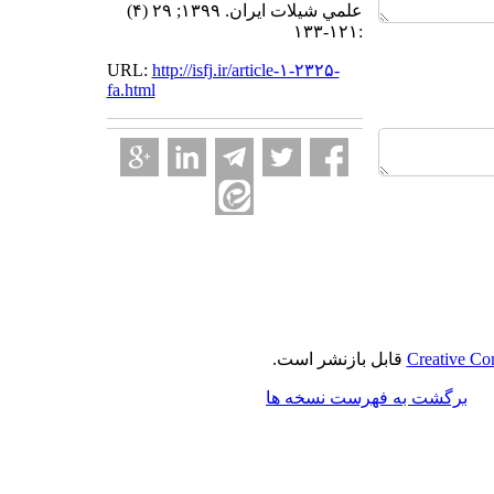
علمي شيلات ايران. ۱۳۹۹; ۲۹ (۴)
:۱۲۱-۱۳۳
URL:
http://isfj.ir/article-۱-۲۳۲۵-
fa.html
Creative Co
قابل بازنشر است.
برگشت به فهرست نسخه ها