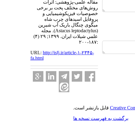
مقاله علمی-پژوهشی: اثرات
روش‌های مختلف پخت بر برخی
خصوصیات فیزیکوشیمیایی و
پروفایل اسیدهای چرب شاه
میگوی چنگال باریک آب شیرین
(Astacus leptodactylus). مجله
علمي شيلات ايران. ۱۳۹۹; ۲۹ (۴)
:۱۸۷-۲۰۰
URL:
http://isfj.ir/article-۱-۲۳۴۵-
fa.html
Creative Com
قابل بازنشر است.
برگشت به فهرست نسخه ها