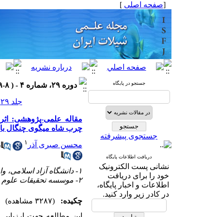
[
صفحه اصلی
]
جستجو در پایگاه
دوره ۲۹، شماره ۴ - ( ۸-۱۳۹۹ )
جلد ۲۹ شماره ۴ صفحات ۲۰۰-۱۸۷
مقاله علمی-پژوهشی: اثر
چرب شاه میگوی چنگال باریک آب شیرین (
جستجوی پیشرفته
۱
محسن صبری آذر
،
دریافت اطلاعات پایگاه
نشانی پست الکترونیک
۱- دانشگاه آزاد اسلامی، واحد علوم و تحقیقات
خود را برای دریافت
۲- موسسه تحقیقات علوم شیلاتی کشور
اطلاعات و اخبار پایگاه،
در کادر زیر وارد کنید.
چکیده:
(۳۲۸۷ مشاهده)
این مطالعه جهت ارزیابی