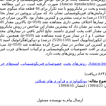
شیرین
(
Astacus leptodactylus
)
صورت گرفته است. در این مطالعه 
ت در مایکروویو با سه تکرار برای 84 قطعه شاه میگوی
صید
ایش‌های فیزیکوشیمایی نشان داد که میزان پروتئین در تیمار بخار پز 
13/15 درصد) به ترتیب بیشترین و کمترین مقدار بود. بالاترین میزان
یمارها اختلاف معنی داری مشاهده نشد (05/0<
p
). بالاترین مقدار
pH
افت پخت نیز نشان داد که بیشترین مقدار این شاخص در روش مایکروویو
ی مقدار افت پخت کمتری داشتند. نتایج آنالیز بافتی در تیمارهای 
 سختی 1
و 2 در تیمار سرخ شده مشاهده شد (05/0
p<
). همچنین، نت
وزاپنتانوییک اسید (13/0
±
25/20 درصد) و
دوکوزاهگزانوئیک اسید (
0
کمترین این مقادیر در تیمار سرخ کرده مشاهده شد (05/0
p<
). می‌
تری بر افت خصوصیات فیزیکوشیمیایی و ترکیبات اسیدهای چرب غی
رین نسبت به سایر روش‌های پخت دارد.
Astacus lep
،
روش‌های پخت
،
خصوصیات فیزیکوشیمیایی
،
اسیدهای چرب
(۸۶۴ دریافت)
وع مقاله:
بيوتكنولوژي و فرآوري هاي شيلاتي
ارسال پیام به نویسنده مسئول