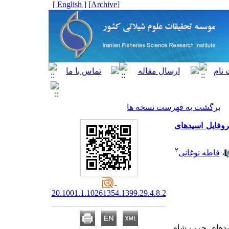
[ English ]
]
Archive
[
برگشت به فهرست نسخه ها
وفایل اسیدهای
۲
،
فاطه نوغانی
20.1001.1.10261354.1399.29.4.8.2
یدهای چرب
شاه