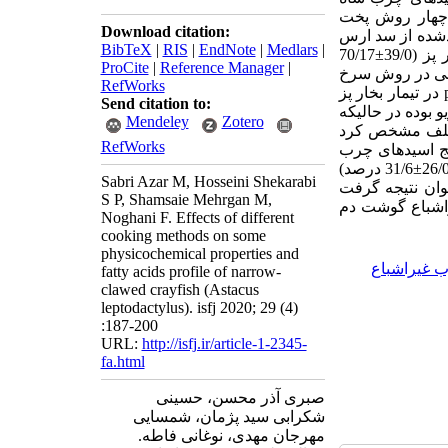
چهار روش پخت
Download citation:
شده از سد ارس
BibTeX
|
RIS
|
EndNote
|
Medlars
|
(39/0
±
70/17
ProCite
|
Reference Manager
|
 چربی در روش سرخ
RefWorks
در تیمار بخار پز
Send citation to:
 بوده در حالیکه
Mendeley
Zotero
مختلف مشخص کرد
RefWorks
ایج اسیدهای چرب
26/
±
31/6
درصد)
Sabri Azar M, Hosseini Shekarabi
توان نتیجه گرفت
S P, Shamsaie Mehrgan M,
راشباع گوشت دم
Noghani F. Effects of different
cooking methods on some
physicochemical properties and
 غیراشباع
fatty acids profile of narrow-
clawed crayfish (Astacus
leptodactylus). isfj 2020; 29 (4)
:187-200
URL:
http://isfj.ir/article-1-2345-
fa.html
صبری آذر محسن، حسینی
شکرابی سید پژمان، شمسایی
مهرجان مهدی، نوغانی فاطه.