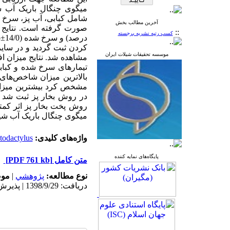
میگوی
چنگال باریک آب 
شامل کبابی، آب پز، سرخ شده و پخ
آخرین مطالب بخش
صورت گرفته است. نتایج آزم
::
کسب رتبه نشریه برجسته
درصد) و سرخ شده (14/0
±
کردن ثبت گردید و در سایر ت
موسسه تحقیقات شیلات ایران
مشاهده شد
. نتایج میزان 
تیمارهای سرخ شده و کباب
بالاترین میزان شاخص‌های
مشخص کرد بیشترین میزان ایک
در روش بخار پز ثبت شد و 
روش پخت بخار پز اثر کم
میگوی چنگال باریک آب شی
واژه‌های کلیدی:
todactylus
پایگاه‌های نمایه کننده
متن کامل
[PDF 761 kb]
نوع مطالعه:
پژوهشي
|
موض
دریافت: 1398/9/29 | پذیرش: 1399/4/23 | انتشار: 1399/8/10