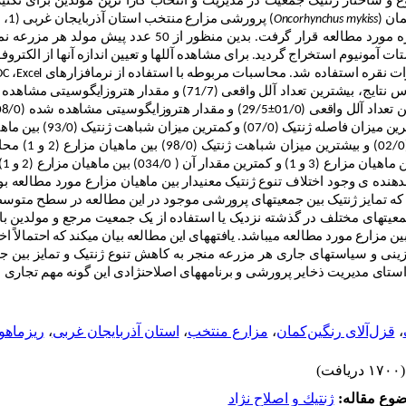
ع و ساختار ژنتیک جمعیت در مدیریت و انتخاب کارا ترین مولدین برای تکثیر،
مان (
Oncorhynchus mykiss
ر گرفت. بدین ­منظور از 50 عدد پیش ­مولد هر مزرعه نمونه ­برداری و
 آمونیوم استخراج گردید. برای مشاهده آلل­ها و تعیین اندازه آنها از الکتروف
OC
،
Excel
اد آلل واقعی (71/7) و مقدار هتروزایگوسیتی مشاهده شده (12/0
±
29/5) و مقدار هتروزایگوسیتی مشاهده شده (08/0
کمترین میزان فاصله ژنتیک
مقدا
هنده ی وجود اختلاف تنوع ژنتیک معنی­دار بین ماهیان مزارع مورد مطالعه بود (/0
که تمایز ژنتیک بین جمعیت­های پرورشی موجود در این مطالعه در سطح متو
معیت­های مختلف در گذشته­ نزدیک یا استفاده از یک جمعیت مرجع و مولدین با
 مزارع مورد مطالعه می­باشد. یافته­های این مطالعه بیان می­کند که احتمالاً اخت
گزینی و سیاست­های جاری هر مزرعه منجر به کاهش تنوع ژنتیک و تمایز بین ج
 راستای مدیریت ذخایر پرورشی و برنامه­های اصلاح­نژادی این گونه­ مهم تجاری 
،
قزل‌‌آلای رنگین‌‌کمان
،
مزارع منتخب
،
استان آذربایجان غربی
،
ریز‌‌ماهو
(۱۷۰۰ دریافت)
وع مقاله:
ژنتيك و اصلاح نژاد