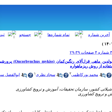
مطالعه تنوع ژنتیک پیش‌‌مولدین ماهی 
ستفاده از روش ریزماهواره
۱
۲
،
محمد پورکاظمی
،
سجاد نظری
،
ابوالفضل سپ