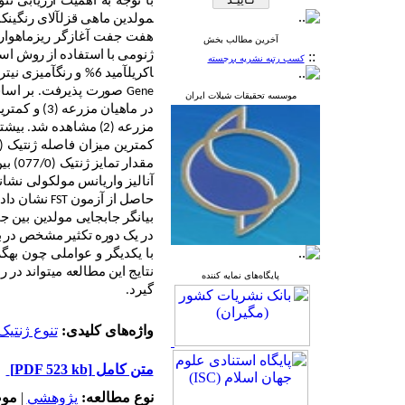
با توجه به اهمیت ارزیابی تنو
مولدین ماهی قزل­آلای رنگین­ک
هفت جفت آغازگر ریز­ماهواره مورد مطالعه قرا
آخرین مطالب بخش
::
ژنومی با استفاده از روش استات
کسب رتبه نشریه برجسته
اکریل­آمید 6% و رنگ­آمیزی نیترات نقره استفاده شد. محاسبات مربوطه با استفاده از نرم­افزارهای
Gene
صورت پذیرفت. بر اساس نتایج، بیشترین تعد
موسسه تحقیقات شیلات ایران
در ماهیان مزرعه (3) و کمترین تعداد آلل واقعی (01/0
آنالیز واریانس مولکولی نشان­د
حاصل از آزمون
FST
نشان داد 
بیانگر جابجایی مولدین بین ج
در یک دوره­ تکثیر مشخص در بین
با یکدیگر و عواملی چون به­
نتایج این مطالعه می­تواند در
پایگاه‌های نمایه کننده
گیرد.
واژه‌های کلیدی:
تنوع ژنتیک
متن کامل
[PDF 523 kb]
نوع مطالعه:
پژوهشي
|
موض