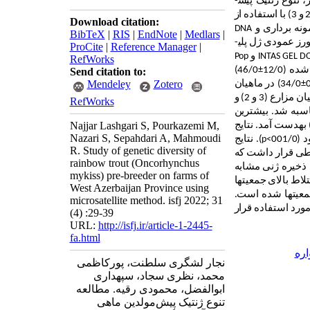
 تنوع ژنتیک پیش­
) پرورشی مزارع منتخب استان آذربایجان غربی (1، 2 و 3) با استفاده از
Download citation:
DNA
BibTeX
|
RIS
|
EndNote
|
Medlars
|
ورز عمودی ژل پلی­
ProCite
|
Reference Manager
|
D
GEL
INTAS
و
Pop
RefWorks
46/0)
±
Send citation to:
Mendeley
Zotero
±
34/0) در ماهیان
مزرعه (2) مشاهده شد. بیشترین میزان فاصله ژنتیک (07/0) و کمترین میزان شباهت ژنتیک (93/0) بین ماهیان مزارع (3 و 2) و
RefWorks
 (02/0) و بیشترین میزان شباهت ژنتیک (98/0) بین ماهیان مزارع (2 و 1) محاسبه شد. بیشترین
Najjar Lashgari S, Pourkazemi M,
ر تمایز ژنتیک (077/0) بین ماهیان مزارع (3 و 1) و کمترین مقدار آن ( 034/0) بین ماهیان مزارع (2 و 1) به­دست آمد. نتایج
Nazari S, Sepahdari A, Mahmoudi
001
p<
). نتایج
R. Study of genetic diversity of
سطی قرار داشت که
rainbow trout (Oncorhynchus
 ذخیره­ ژنی مشابه
mykiss) pre-breeder on farms of
لاط بالای جمعیت­ها
West Azerbaijan Province using
معیت­ها شده است.
microsatellite method. isfj 2022; 31
مورد استفاده قرار
(4) :29-39
URL:
http://isfj.ir/article-1-2445-
fa.html
اره
نجار لشگری سلطنت، پورکاظمی
محمد، نظری سجاد، سپهداری
ابوالفضل، محمودی رقیه. مطالعه
تنوع ژنتیک پیش‌‌مولدین ماهی