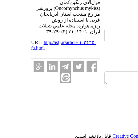
قزل‌‌آلای رنگین‌‌کمان
(Oncorhynchus mykiss) پرورشی
مزارع منتخب استان آذربایجان
غربی با استفاده از روش
ریزماهواره. مجله علمي شيلات
ايران. ۱۴۰۱; ۳۱ (۴) :۲۹-۳۹
URL:
http://isfj.ir/article-۱-۲۴۴۵-
fa.html
Creative Com
قابل بازنشر است.