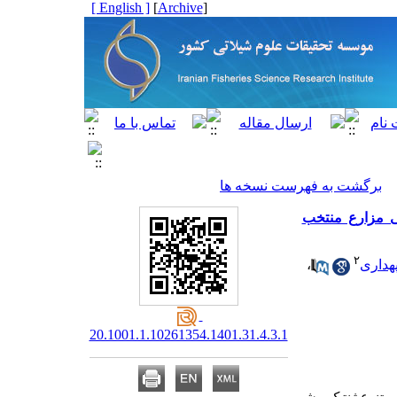
[ English ]
]
Archive
[
برگشت به فهرست نسخه ها
قزل‌‌آلای رنگین‌‌کمان (Oncorhynchus mykiss) پرورشی مزارع منتخب
۲
هداری
،
20.1001.1.10261354.1401.31.4.3.1