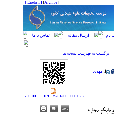
[ English ]
]
Archive
[
برگشت به فهرست نسخه ها
،
مهدی
20.1001.1.10261354.1400.30.1.13.8
ایت رود و وارنگه رود) به