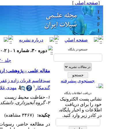
[
صفحه اصلی
]
جستجو در پایگاه
دوره ۳۰، شماره ۱ - ( ۲-۱۴۰۰ )
جلد ۳۰ شماره ۱ صفحات ۵۲-۳۷
مقاله علمی – پژوهشی: ارز
سیدقاسم قربان زاده زعفرا
جستجوی پیشرفته
۱
گندمکار
،
مهدی غلا
دریافت اطلاعات پایگاه
۱- حفاظت محیط زیست
نشانی پست الکترونیک
۲- گروه آبخیزداری، دانشکده منابع طبیعی و علوم دریایی تربیت مدرس، مازندران، ایران
خود را برای دریافت
اطلاعات و اخبار پایگاه،
چکیده:
(۳۴۶۷ مشاهده)
در کادر زیر وارد کنید.