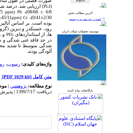
صورت فصلی در طول سال­های 97-1396 جمع آوری و کیفت آب با استفاده از شاخص
(
) ارزیابی شد. درصد شن، سیلت و رس 
PLI
99/5
(
08/68)،
±
6/8
ppm
Pb
آخرین مطالب بخش
±
45/11
(
0/41)،
±
2/30
ppm
Cr
::
کسب رتبه نشریه برجسته
بوده است.
موسسه تحقیقات شیلات ایران
ها، از استانداردهای
و
L
PEL
در حد فاقد غنی شدگی و سای
شدگی متوسط تا شدید مح
آلودگی بودند.
واژه‌های کلیدی:
رسوب
،
رو
متن کامل
[PDF 1029 kb]
نوع مطالعه:
پژوهشي
|
موض
پایگاه‌های نمایه کننده
دریافت: 1399/7/17 | پذیرش: 1400/2/10 | انتشار: 1400/2/10