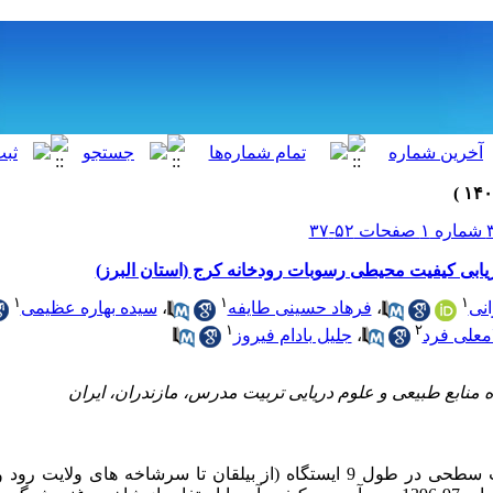
یابی کیفیت محیطی رسوبات رودخانه کرج (استان البرز)
۱
۱
۱
نی
،
فرهاد حسینی طایفه
،
سیده بهاره عظیمی
۱
۲
معلی فرد
،
جلیل بادام فیروز
در مطالعه حاضر، رسوبات سطحی در طول 9 ایستگاه (از بیلقان تا سرشاخه های ول