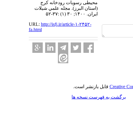
محیطی رسوبات رودخانه کرج
(استان البرز). مجله علمي شيلات
ايران. ۱۴۰۰; ۳۰ (۱) :۳۷-۵۲
URL:
http://isfj.ir/article-۱-۲۴۵۲-
fa.html
Creative Co
قابل بازنشر است.
برگشت به فهرست نسخه ها