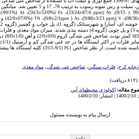
 غنی شدگی (
نمونه رسوب به ترتیب 78، 17 و 5 تعیین شد. میانگین سالانه
±
(%99/1
56/3)،
±
(%53/0
33/24)،
±
87/4
(
9/15)،
±
Al
Fe
ppm
Ni
08/36)،
(
3/23
±
9/88)،
(
2/1
±
0/8)،
(%07/0
±
42/0) و
TN
ppm
As
ppm
V
بر
رود، حسنکدر و دیزین (گروه 3) و پل چوبی (گروه 4) دسته بندی شدند. میزان مواد 
کمتر بودند. شاخص غنی شدگی کروم (0/0
±
2/0) و آهن (1/0
±
8/0)
SE
ر فلزات در اکثر ایستگاه ها در حد غنی شدگی کم و آرسنیک (1/1
±
اسبه شده است. از نظر شاخص
(9/1-35/1) کلیه ایستگاه ها 
PLI
دخانه کرج
،
فلزات سنگین
،
شاخص غنی شدگی
،
مواد مغذی
(۸۱۲ دریافت)
وع مقاله:
اكولوژي محيطهاي آبي
ارسال پیام به نویسنده مسئول