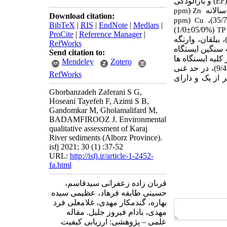
) و بارآلودگی
EF
(
ppm
Zn
Download citation:
(
35/7)،
ppm
Cu
BibTeX
|
RIS
|
EndNote
|
Medlars
|
1/0)
±
(%05/0
TP
ProCite
|
Reference Manager
|
 اساس آنالیز خوشه ای، آسارا و شهرستانک (گروه 1)، پل خواب و گچسر (گروه 2)، بیلقان، وارنگه
RefWorks
مغذی و فلزات سنگین ایستگاه
Send citation to:
 در کلیه ایستگاه ها
Mendeley
Zotero
9/4)، در حد غنی
RefWorks
بیشتر از یک و دارای
Ghorbanzadeh Zaferani S G,
Hoseani Tayefeh F, Azimi S B,
Gandomkar M, Gholamalifard M,
BADAMFIROOZ J. Environmental
qualitative assessment of Karaj
River sediments (Alborz Province).
isfj 2021; 30 (1) :37-52
URL:
http://isfj.ir/article-1-2452-
fa.html
قربان زاده زعفرانی سیدقاسم،
حسینی طایفه فرهاد، عظیمی سیده
بهاره، گندمکار مهدی، غلامعلی فرد
مهدی، بادام فیروز جلیل. مقاله
علمی – پژوهشی: ارزیابی کیفیت