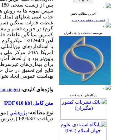
پس از زیست سنجی 180 نمونه صید شده در جزایر مورد مطالعه، بافتهای عضله
سپس نمونه ها
به
روش
ه
آخرین مطالب بخش
جذب
اتمی شعله‎ای (
مدل 700
::
کسب رتبه نشریه برجسته
غلظت فلزات سنگین (سرب /0
گرم
)
در جزیره قشم و بیشتر
موسسه تحقیقات شیلات ایران
کمترین میانگین غلظت فلزات
آهن 4/0
±
12 میکروگرم بر گرم)
13/
با استانداردهای بین‌المل
امریکا
، مرکز ملی ب
FDA
پایین‌تر بود و از لحاظ آما
برای بیماری‌‎های غیرسرطانی در بالغین و کودکان در بافت عضله این ماهی کمتر از 1 به
نتایج این تحقیق در حال ح
بهداشت عمومی ایجاد نخواه
واژه‌های کلیدی:
lunzingeri
پایگاه‌های نمایه کننده
متن کامل
[PDF 610 kb]
نوع مطالعه:
پژوهشي
|
موض
دریافت: 1399/8/7 | پذیرش: 1400/2/10 | انتشار: 1400/2/10