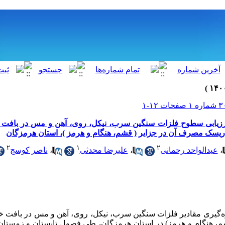
رزیابی سطوح فلزات سنگین سرب، نیکل، روی، آهن و مس در بافت 
۲
۱
۲
،
عبدالواحد رحمانی
،
علیرضا محدثی
،
ناصر کوسج
ه‌‌گیری
مقادیر
فلزات
سنگین سرب، نیکل، روی، آهن و مس
در بافت خ
، هنگام و هرمز
) در استان هرمزگان
، طی فصول تابستان و زمستان 398