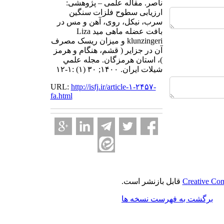
ناصر. مقاله علمی – پژوهشی:
ارزیابی سطوح فلزات سنگین
سرب، نیکل، روی، آهن و مس در
بافت عضله ماهی مید Liza
klunzingeri و میزان ریسک مصرف
آن در جزایر ( قشم، هنگام و هرمز
)، استان هرمزگان. مجله علمي
شيلات ايران. ۱۴۰۰; ۳۰ (۱) :۱-۱۲
URL:
http://isfj.ir/article-۱-۲۴۵۷-
fa.html
Creative Com
قابل بازنشر است.
برگشت به فهرست نسخه ها