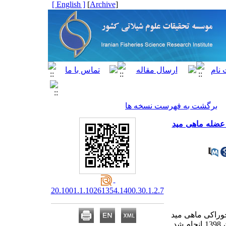
[ English ]
]
Archive
[
برگشت به فهرست نسخه ها
عضله ماهی مید
20.1001.1.10261354.1400.30.1.2.7
وراکی ماهی مید
1
انجام شد.