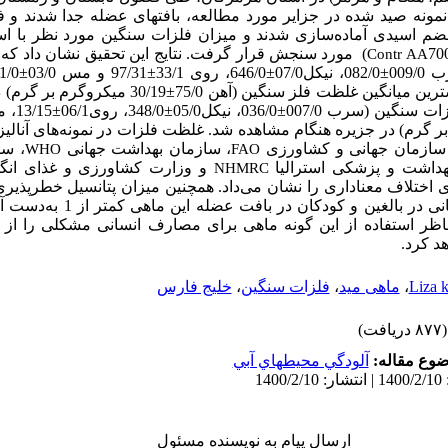
جدا
شدند
و
ف
ضم
اسیدی
آماده
سازی
شدند و
میزان
فلزات
سنگین
مورد
نظر
با
اس
)
مورد
سنجش
قرار گرفت.
نتایج این تحقیق نشان داد که
Contr AA
009
±
082/0، نیکل07/0
±
646/0، روی 33/1
±
97/31 و مس
03/0
±
1/0
ین میانگین غلظت فلز سنگین (آهن 75/0
±
30/19
میکروگرم بر گرم) د
 سنگین (سرب 007/0
±
036/0، نیکل05/0
±
348/0، روی06/1
±
13/15، مس
در
جزیره هنگام مشاهده شد. غلظت فلزات در نمونه‌های آنالیز
لی سازمان جهانی و کشاورزی
،
سازمان بهداشت جهانی
، سا
WHO
FAO
هداشت و پزشکی استرالیا
و وزارت کشاورزی و غذای انگ
NHMRC
ری اختلاف معناداری را نشان می‌‌داد. همچنین
میزان پتانسیل خطرپذی
دست آمد
اظر استفاده
از
این
گونه ماهی برای مصارف انسانی مشکلی را از د
د کرد.
Liza k
،
ماهی مید
،
فلزات سنگین
،
خلیج فارس
(۸۷۷ دریافت)
وع مقاله:
آلودگي محيطهاي آبي
ارسال پیام به نویسنده مسئول