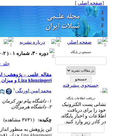
[
صفحه اصلی
]
جستجو در پایگاه
دوره ۳۰، شماره ۱ - ( ۲-۱۴۰۰ )
جلد ۳۰ شماره ۱ صفحات ۱۲-۱
مقاله علمی – پژوهشی: ا
Liza klunzingeri و میزان ریسک مصرف آن در جزایر ( قشم، هنگام و هرمز )، استان هرمزگان
جستجوی پیشرفته
۱
محمد امین اورنگی
دریافت اطلاعات پایگاه
۱- داشگاه پیام نور کرمان
نشانی پست الکترونیک
۲- دانشگاه هرمزگان
خود را برای دریافت
اطلاعات و اخبار پایگاه،
چکیده:
(۳۷۳۱ مشاهده)
در کادر زیر وارد کنید.
این
پژوهش
به
منظور
انداز
جزایر (قشم
Liza klunzingeri