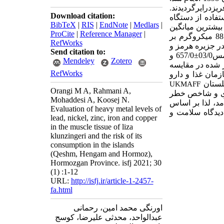
ریزدرایرگردیدند.
Download citation:
تفاده
از
دستگاه
BibTeX
|
RIS
|
EndNote
|
Medlars
|
 بیشترین میانگین
ProCite
|
Reference Manager
|
88
میکروگرم بر
RefWorks
ر
جزیره هرمز و
Send citation to:
03/0
±
657/0 و
Mendeley
Zotero
 شده در مقایسه
RefWorks
زمان غذا و دارو
لستان
UKMAFF
Orangi M A, Rahmani A,
ری و شاخص خطر
Mohaddesi A, Koosej N.
، لذا
بر اساس
Evaluation of heavy metal levels of
یدگاه سلامت و
lead, nickel, zinc, iron and copper
in the muscle tissue of liza
klunzingeri and the risk of its
consumption in the islands
(Qeshm, Hengam and Hormoz),
Hormozgan Province. isfj 2021; 30
(1) :1-12
URL:
http://isfj.ir/article-1-2457-
fa.html
اورنگی محمد امین، رحمانی
عبدالواحد، محدثی علیرضا، کوسج