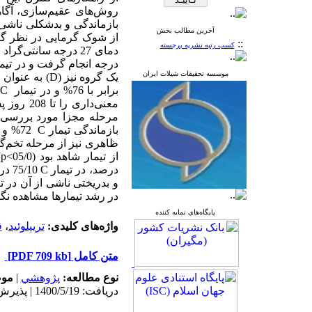
روش‌های عقیم‌سازی، آگا
آخرین مطالب بخش
از شوک گرمایی در نظر گر
::
کسب رتبه نشریه برجسته
دمای 27 درجه سانتی‌گراد قرارگرفتند. در تیمار
درجه انجام گرفت و در تیم
موسسه تحقیقات شیلات ایران
یک گروه نیز
(D)
به عنوان ش
برابر با 76% و در تیمار
C
معنی‌داری را تا 208 روز پس از تخم‌گشایی از خود نشان نداد
مرحله مجزا مورد بررسی 
بازماندگی تیمار
C
72% و بازماندگی گروه شاهد 86% به‌دست آمد.
ظاهری نیز
از تیمار شاهد بود
(05/0>
p
)
درصد، در تیمار
C
75/10 درصد و در گروه شاهد 6/0 درصد به‌دست آمد
و بد‌ریختی ناشی از آن در ت
در رشد تیمارها مشاهده نگر
پایگاه‌های نمایه کننده
واژه‌های کلیدی:
تریپلوئید
،
ق
متن کامل
[PDF 709 kb]
نوع مطالعه:
پژوهشي
|
موض
دریافت: 1400/5/19 | پذیرش: 1400/10/10 | انتشار: 1400/10/10