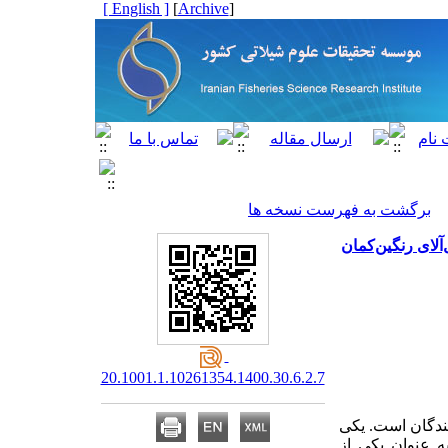
[ English ]
]
Archive
[
برگشت به فهرست نسخه ها
آلای رنگین‌کمان
20.1001.1.10261354.1400.30.6.2.7
ندگان است. یکی
به عنوان یکی از