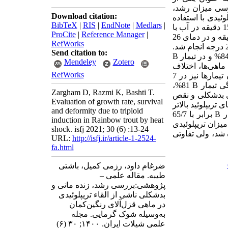
رسی میزان رشد،
Download citation:
ق حاضر، 3 تیمار برای القاء تریپلوئیدی با استفاده
BibTeX
|
RIS
|
EndNote
|
Medlars
|
تخمها پس از گذشت 30 دقیقه از لقاح به مدت 15 دقیقه در آب با
ProCite
|
Reference Manager
|
شوک‌دهی 20 دقیقه پس از لقاح، به مدت 20 دقیقه و در دمای 26
RefWorks
، شوک‌دهی 40 دقیقه پس از لقاح، به مدت 10 دقیقه و در دمای 28 درجه انجام شد.
Send citation to:
B
Mendeley
Zotero
ه بررسی رشد بچه ماهی‌ها، اختلاف
RefWorks
. میزان بازماندگی ماهیان تیمارها نیز در 7
81%،
B
Zargham D, Razmi K, Bashti T.
 بد‌شکلی و نقص
Evaluation of growth rate, survival
زن 200 میلی‌گرم در تیمارهای تریپلوئید بالاتر
and deformity due to triploid
B
برابر با 65/7
induction in Rainbow trout by heat
 میزان تریپلوئیدی
shock. isfj 2021; 30 (6) :13-24
شد،
ولی تفاوتی
URL:
http://isfj.ir/article-1-2524-
fa.html
ضرغام داود، رزمی کمیل، باشتی
طیبه. مقاله علمی –
پژوهشی:‌بررسی رشد، زنده مانی و
بد‌شکلی ناشی از القاء تریپلوئیدی
در ماهی قزل‌آلای رنگین‌کمان
به‌وسیله شوک گرمایی. مجله
علمي شيلات ايران. ۱۴۰۰; ۳۰ (۶)