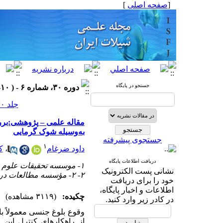
[
صفحه اصلی
]
جستجو در پایگاه
دوره ۳۰، شماره ۶ - ( ۱۰-۱۴۰۰ )
جلد ۳۰ شماره ۶ صفحات ۲۴-۱۳
مقاله علمی – پژوهشی:‌بررس
به‌وسیله شوک گرمایی
جستجوی پیشرفته
۱
داود ضرغام
،
ک
دریافت اطلاعات پایگاه
۱- موسسه تحقیقات علوم شیلاتی کشور
نشانی پست الکترونیک
۲- ۲- مؤسسه مطالعات دریایی و قطب جنوب، دانشگاه تاسمانیا، استرالیا
خود را برای دریافت
اطلاعات و اخبار پایگاه،
چکیده:
(۳۱۱۹ مشاهده)
در کادر زیر وارد کنید.
وقوع بلوغ جنسی معمولاً 
از راهکارهای کنترل این ام