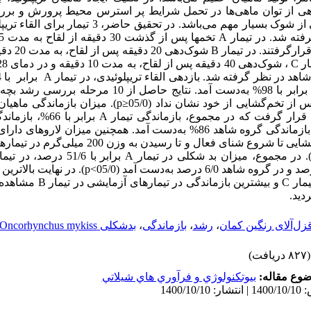
هی از توان ماهی‌ها در تحمل شرایط پر استرس محیط پرورش و بر
بازماندگی و بد‌شکلی ناشی از شوک بسیار مهم می‌‌باشد. در تحقی
فته شد. در تیمار
A
B
ار
C
اهد در نظر گرفته شد. بازدهی القاء تریپلوئیدی، در تیمار
A
برابر
با 84% و در تیمار
برابر با 98% به‌دست آمد. نتایج حاصل از 10 مرحل
)
p
≤
(05/0
قرار گرفت که در مجموع، بازماندگی تیمار
A
برابر با 66%، بازماندگی تیمار
همچنین میزان لاروهای دارای
از مرحله تخم‌گشایی تا شروع شنای فعال و تا رسیدن به و
.
در مجموع،
میزان بد شکلی در تیمار
A
برابر با 51/6 درصد، در تیمار
(05/0>
p
)
. در نهایت بالاترین
یمار
C
و بیشترین بازماندگی در تیمارهای آزمایشی در تیمار
B
مشاهده 
دید.
زل‌آلای رنگین کمان
،
رشد
،
بازماندگی
،
بد‌شکلی Oncorhynchus mykiss
(۸۲۷ دریافت)
وع مقاله:
بيوتكنولوژي و فرآوري هاي شيلاتي