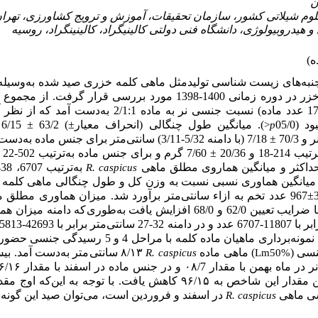
ن
نبه‌‌های زیست شناسی تولیدمثل ماهی کلمه خزری صید شده به‌وسیله
شده (144 عدد نر و 173 عدد ماده) نسبت جنسی نر به ماده 
). میانگین طول چنگالی (انحراف معیار
±
) 63/2
±
>
p
70/3
±
7/18 (با دامنه 5/32-3/11) سانتی‌متر برای جنس ماده
 و 20/36
±
7/60 گرم و برای جنس ماده به‌ترتیب 502-22 و 76/74
داکثر و میانگین هماروی مطلق ماهی
به‌ترتیب 6707، 51438 و ۹۸۰۰
R. caspicus
میانگین هماوری نسبی نسبت به وزن کل و طول چنگالی ماهی کلمه به‌ت
±
967 عدد تخم به ازاء سانتی‌متر برآورد شد. میزان هماوری مطلق 
طول و وزن به‌ترتیب با ضرایب تعیین 62/0 و 68/0 افزایش یافت به‌طوری‌که
 نمونه‌برداری ماهیان ماده
کلمه با
مراحل 4 و 5 رسیدگی جنسی حض
نسی (
) ماهی ماده
۸/۱۳ سانتی‌متر به‌دست آمد.
R. caspicus
Lm50%
۹۶/ کاهش یافت. با توجه به این‌که اوج مقدار
در اسفند و فروردین است، می‌‌توان صید این گونه 
R. caspicus