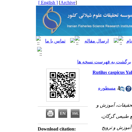
[ English ]
]
Archive
[
برگشت به فهرست نسخه ها
لعه برخی جنبه‌‌های زیست‌شناسی تولید مثل ماهی کلمه (Rutilus caspicus Yakovlev,
،
مسطوره
تحقیقات، آموزش و
بع طبیعی گرگان،
آموزش و ترویج
Download citation: