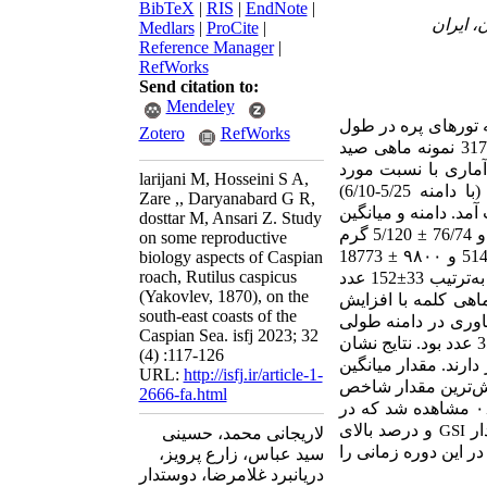
BibTeX
|
RIS
|
EndNote
|
Medlars
|
ProCite
|
Reference Manager
|
RefWorks
Send citation to:
Mendeley
 تورهای پره در طول
Zotero
RefWorks
سواحل جنوبی دریای خزر در دوره زمانی 1400-1398 مورد بررسی قرار گرفت. از مجموع 317 نمونه ماهی صید
2/1:1 به‌دست آمد که از نظر آماری با نسبت مورد
larijani M, Hosseini S A,
6/15 (با دامنه 5/25-6/10)
Zare ,, Daryanabard G R,
 به‌دست آمد. دامنه و میانگین
dosttar M, Ansari Z. Study
±
5/120 گرم
on some reproductive
18773
±
biology aspects of Caspian
roach, Rutilus caspicus
رتیب 33
±
152 عدد
(Yakovlev, 1870), on the
ماهی کلمه با افزایش
south-east coasts of the
 دامنه میزان هماوری در دامنه طولی
Caspian Sea. isfj 2023; 32
5/15-5/14 سانتی‌متر برابر با 11807-6707 عدد و در دامنه 32-27 سانتی‌متر برابر با 42693-35813 عدد بود. نتایج نشان
(4) :117-126
ور دارند. مقدار میانگین
URL:
http://isfj.ir/article-1-
 بیش‌ترین مقدار شاخص
2666-fa.html
) در جنس نر در ماه بهمن با مقدار ۰۸/7 و در جنس ماده در اسفند با مقدار ۰۶/۱۶ مشاهده شد که در
و درصد بالای
GSI
لاریجانی محمد، حسینی
در این دوره زمانی را
سید عباس، زارع پرویز،
دریانبرد غلامرضا، دوستدار