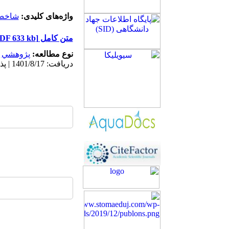
واژه‌های کلیدی:
شاخص 
متن کامل
[PDF 633 kb]
نوع مطالعه:
پژوهشي
|
دریافت: 1401/8/17 | پذیرش: 1402/8/10 | انتشار: 1402/9/29