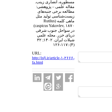
مسطوره، انصاری زینب.
مقاله علمی – پژوهشی:‌
مطالعه برخی جنبه‌‌های
زیست‌شناسی تولید مثل
ماهی کلمه (Rutilus
caspicus Yakovlev, ۱۸۷۰)
در سواحل جنوب شرقی
دریای خزر. مجله علمي
شيلات ايران. ۱۴۰۲; ۳۲
(۴) :۱۱۷-۱۲۶
URL:
http://isfj.ir/article-۱-۲۶۶۶-
fa.html