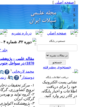
[
صفحه اصلی
]
جستجو در پایگاه
دوره ۳۲، شماره ۴ - ( ۸-۱۴۰۲ )
جلد ۳۲ شماره ۴ صفحات ۱۲۶-۱۱۷
1870) در سواحل جنوب شرقی دریای خزر
جستجوی پیشرفته
۱
محمد لاریجانی
۴
دوستدار
،
زینب
دریافت اطلاعات پایگاه
نشانی پست الکترونیک
۱- مرکز تحقیقات ذخا
خود را برای دریافت
ترویج کشاورزی، گرگان
اطلاعات و اخبار پایگاه،
۲- گروه تولید و بهره
در کادر زیر وارد کنید.
گرگان، ایران
۳- پژوهشکده اکولوژ