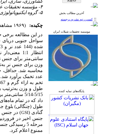
کشاورزی، ساری، ایرا
۴- مؤسسه تحقیقات علوم شیلاتی کشور، سازمان تحقیقات، آموزش و ترویج کشاورزی، تهران، ایران
۵- گروه ایکتیوپاتولوژی و هیدروبیولوژی، دانشگاه فنی دولتی کالینیگراد، کالینینگراد، روسیه
آخرین مطالب بخش
::
کسب رتبه نشریه برجسته
چکیده:
(۱۹۶۹ مشاهده)
موسسه تحقیقات شیلات ایران
در این مطالعه برخی ج
انتظار 1:1 معنی‌دار نبود (05/0
سانتی‌متر برای جنس نر و 
وزن برای جنس نر به‌ترتیب 214-18
محاسبه شد. حداقل، ح
عدد تخمک برآورد شد. 
تخم به ازاء گرم و 367
پایگاه‌های نمایه کننده
داد که در تمام ماه‌های
طول (چنگالی) بلوغ ج
گنادی (
GSI
جنس اخیر در فروردین مقدار این شاخص به ۱۵
مرحله 5 رسیدگی جنسی ماهی
ممنوع اعلام کرد.