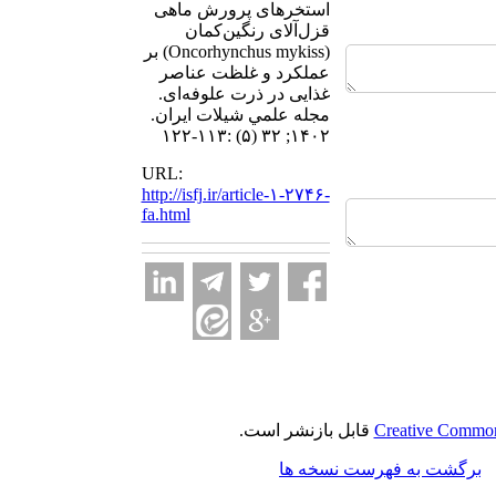
استخرهای پرورش ماهی
قزل‌آلای رنگین‌کمان
(Oncorhynchus mykiss) بر
عملکرد و غلظت عناصر
غذایی در ذرت علوفه‌ای.
مجله علمي شيلات ايران.
۱۴۰۲; ۳۲ (۵) :۱۱۳-۱۲۲
URL:
http://isfj.ir/article-۱-۲۷۴۶-
fa.html
Creative Commons
قابل بازنشر است.
برگشت به فهرست نسخه ها