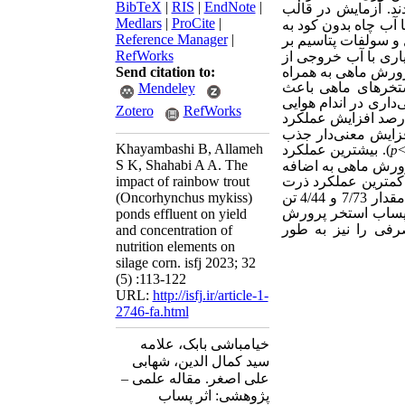
BibTeX
|
RIS
|
EndNote
|
د. آزمایش در قالب
Medlars
|
ProCite
|
Reference Manager
|
و سولفات پتاسیم بر
RefWorks
، 3) آبیاری با آب خروجی از استخر پرورش ماهی بدون افزودن کود، 4) آبیاری با آب خروجی از
 آب خروجی از استخر پرورش ماهی به همراه
Send citation to:
 از پساب استخرهای ماهی باعث
Mendeley
اری در اندام هوایی
Zotero
RefWorks
فاده از پساب استخر و 50 درصد کود شیمیایی موجب 44 درصد افزایش عملکرد
فزایش معنی‌دار جذب
Khayambashi B, Allameh
). بیشترین عملکرد
p
S K, Shahabi A A. The
های پرورش ماهی به اضافه
 کمترین عملکرد ذرت
impact of rainbow trout
به‌ترتیب در آبیاری با پساب استخرهای پرورش ماهی همراه با کود شیمیایی و تیمار شاهد به مقدار 7/73 و 4/44 تن
(Oncorhynchus mykiss)
از پساب استخر پرورش
ponds effluent on yield
رفی را نیز به ‌طور
and concentration of
nutrition elements on
silage corn. isfj 2023; 32
(5) :113-122
URL:
http://isfj.ir/article-1-
2746-fa.html
خیامباشی بابک، علامه
سید کمال الدین، شهابی
علی اصغر. مقاله علمی –
پژوهشی:‌ اثر پساب