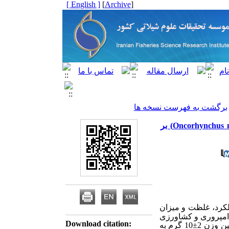
[ English ]
]
Archive
[
برگشت به فهرست نسخه ها
مقاله علمی – پژوهشی:‌ اثر پساب استخرهای پرورش ماهی قزل‌آلای رنگین‌کمان (Oncorhynchus mykiss) بر
کرد، غلظت و میزان
دامپروری و کشاورزی
Download citation:
±
10 گرم به