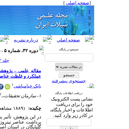
[
صفحه اصلی
]
جستجو در پایگاه
دوره ۳۲، شماره ۵ - ( ۱۰-۱۴۰۲ )
جلد ۳۲ شماره ۵ صفحات ۱۲۲-۱۱۳
عملکرد و غلظت عناصر
جستجوی پیشرفته
۱
بابک خیامباشی
دریافت اطلاعات پایگاه
۱- سازمان تحقیقات،، آموزش و ترویج کشاورزی
نشانی پست الکترونیک
خود را برای دریافت
چکیده:
(۱۸۸۹ مشاهده)
اطلاعات و اخبار پایگاه،
در کادر زیر وارد کنید.
در این پژوهش، تأثیر 
برداشت عناصر نیتروژ
گلپایگان در استان اصفهان بررسی شد. تعداد 5000