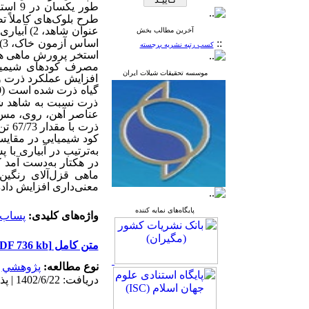
طور یکسان در 9 استخر (3/1
طرح بلوک‌های کاملاً تصادفی با پ
عنوان شاهد، 2) آبیاری با آب چاه همراه
آخرین مطالب بخش
::
کسب رتبه نشریه برجسته
موسسه تحقیقات شیلات ایران
افزایش عملکرد ذرت و 
گیاه ذرت شده است (05/0>
ذرت نسبت به شاهد شده
عناصر آهن، روی، مس و م
ذرت 
کود شیمیایی در مقایسه با تیمار شاهد با 4
در هکتار به‌دست آمد که 
ماهی قزل‌آلای رنگین
معنی‌داری افزایش داد
پایگاه‌های نمایه کننده
واژه‌های کلیدی:
پساب
متن کامل
[PDF 736 kb]
نوع مطالعه:
پژوهشي
|
دریافت: 1402/6/22 | پذیرش: 1402/10/10 | انتشار: 1402/12/5