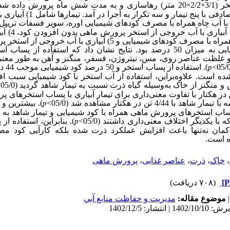
2/2
20 متر) رهاسازی و به مدت شش ماه پرورش داده شدن
×
×
نج تیمار و سه تکرار به اجرا در آمد. تیمار‌ها شامل 1) آبیاری با آب چاه بدون کود به
با مصرف کودهای شیمیایی اوره، سوپر فسفات تریپل 
اساس آزمون خاک
استخر پرورش ماهی همراه با مصرف کودهای شیمیایی و 5) آبیاری با
مصرف کودهای شیمیایی به میزان 50 درصد بود. نتایج نشان داد که استفاده
غلظت عناصر روی، مس، نیتروژن، فسفر، منگنز و آهن به ‌طور معنی‌د
). است
p
 است. علاوه‌براین، استفاده از آب استخر با کود شیمیایی سبب ا
نگنز از خاک به‌وسیله گیاه ذرت نسبت به تیمار شاهد گردید (05/0>
با مقدار 67/73 تن در هکتار با تفاوت معنی‌داری برای تیمار آبیاری با پساب استخر
4/4 تن در هکتار مشاهده شد (05/0>
). بیشترین و
p
با یکدیگر اختلاف معنی‌داری داشتند (05/0>
). بنابراین، استفاده 
p
‌کمان نه‌تنها باعث افزایش عملکرد ذرت شده بلکه کارآیی کود مص
ه است.
،
خاک
،
ذرت
،
عناصر غذایی
،
پرورش ماهی
(۷۰۸ دریافت)
موضوع مقاله:
مديريت و حفاظت منابع آبي