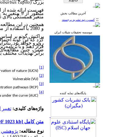
بزرگ (
iobarbus capito
فهرست ارائه شده از ات
منظور از 9 متغیر
به ع
آخرین مطالب بخش
::
کسب رتبه نشریه برجسته
همچنین در این مطالعه 
و 2080 با استفاده از مدل حداکثر آنتروپی (
موسسه تحقیقات شیلات ایران
پراکنش گونه بر اساس 
کرد که این گونه احتمال
روبرو خواهد بود. بنابرا
قرار دهند و با برنامه‌ری
ضمن، چنین مطالعه
ای 
برابر تهدیدات مختلف ب
[1]
rvation of nature (IUCN)
[2]
Vulnerable
(
VU
)
[3]
ntration pathways (RCP)
[4]
پایگاه‌های نمایه کننده
(AUC)
Area under the curve
واژه‌های کلیدی:
تغییر 
متن کامل
[PDF 1023 kb]
نوع مطالعه:
پژوهشي
|
دریافت: 1403/3/6 | پذیرش: 1403/10/10 | انتشار: 1403/12/11