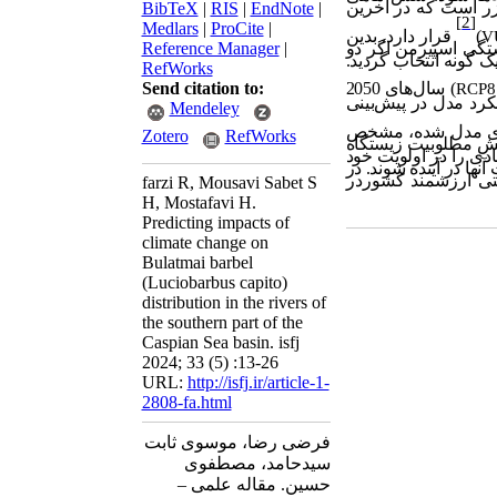
ر است که در آخرین
BibTeX
|
RIS
|
EndNote
|
[2]
Medlars
|
ProCite
|
)
قرار دارد. بدین
V
ستگی
اسپیرمن اگر دو
Reference Manager
|
کولوژیک گونه انتخاب گردید.
RefWorks
Send citation to:
)
سال
های 2050
RCP8
لکرد مدل در پیش
بینی
Mendeley
ی مدل شده، مشخص
Zotero
RefWorks
208 با کاهش مطلوبیت زیستگاه
دی را در اولویت خود
ها در آینده شوند. در
تی ارزشمند کشوردر
farzi R, Mousavi Sabet S
H, Mostafavi H.
Predicting impacts of
climate change on
Bulatmai barbel
(Luciobarbus capito)
distribution in the rivers of
the southern part of the
Caspian Sea basin. isfj
2024; 33 (5) :13-26
URL:
http://isfj.ir/article-1-
2808-fa.html
فرضی رضا، موسوی ثابت
سیدحامد، مصطفوی
حسین. مقاله علمی –