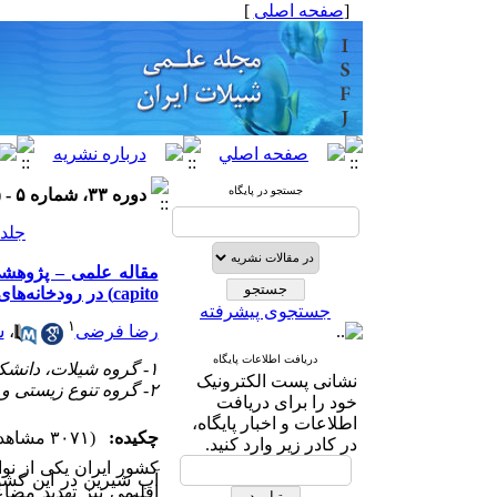
[
صفحه اصلی
]
جستجو در پایگاه
دوره ۳۳، شماره ۵ - ( ۱۰-۱۴۰۳ )
جلد ۳۳ شماره ۵ صفحات ۲۶
capito) در رودخانه‌‌های حوضه جنوبی دریای خزر
جستجوی پیشرفته
۱
رضا فرضی
،
س
دریافت اطلاعات پایگاه
۱- گروه شیلات، دانشکده منابع طبیعی، دانشگاه گیلان، صومعه سرا، ایران
نشانی پست الکترونیک
۲- گروه تنوع زیستی و مدیریت اکوسیستم‌ها، پژوهشکده علوم محیطی، دانشگاه شهید بهشتی، تهران، ایران
خود را برای دریافت
اطلاعات و اخبار پایگاه،
چکیده:
(۳۰۷۱ مشاهده)
در کادر زیر وارد کنید.
کشور ایران یکی از نو
آب شیرین در این کشو
اقلیمی نیز تهدید مض