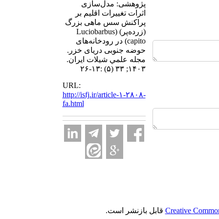
پژوهشی:‌ مدل‌سازی
اثرات تغییرات اقلیم بر
پراکنش سس ماهی بزرگ
(زرده‌‌پر) (Luciobarbus
capito) در رودخانه‌‌های
حوضه جنوبی دریای خزر.
مجله علمي شيلات ايران.
۱۴۰۳; ۳۳ (۵) :۱۳-۲۶
URL:
http://isfj.ir/article-۱-۲۸۰۸-
fa.html
Creative Commons
قابل بازنشر است.