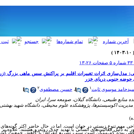
-۱۳
۲
۱
یدحامد موسوی ثابت
،
حسین مصطفوی
احی مهم تنوع زیستی در جهان است. اما در حال حاضر اکثر گونه‌های
ر به دلیل فعالیت
های انسانی با تهدید جدی روبه‌رو هستند. علاوه بر ا
اعفی بوده که ممکن است سبب تسریع انقراض یا کاهش جمعیت گونه