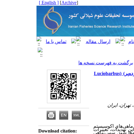
[ English ]
]
Archive
[
برگشت به فهرست نسخه ها
مقاله علمی – پژوهشی:‌ مدل‌سازی اثرات تغییرات اقلیم بر پراکنش سس ماهی بزرگ (زرده‌‌پر) (Luciobarbus
 ماهی
های اکوسیستم
ین تهدیدات، تغییرات
Download citation:
ها شود. سس ماهی