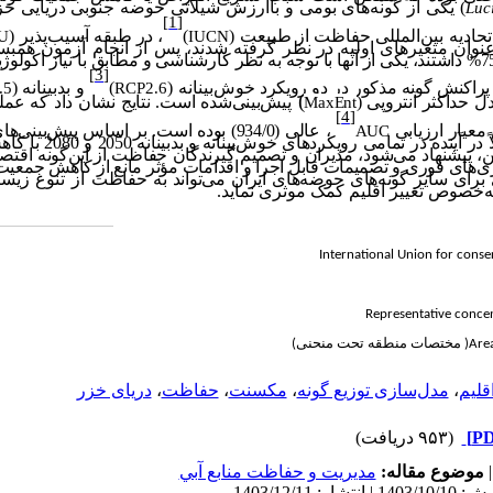
) یکی از گونه
های بومی و باارزش شیلاتی حوضه جنوبی دریایی خز
Luc
[1]
حادیه بین‌المللی حفاظت از طبیعت (
)
، در طبقه آسیب‌پذیر (
U
IUCN
نوان
متغیرهای اولیه در نظر گرفته شدند، پس از انجام آزمون همب
متغیر همبستگی بالای 75% داشتند، یکی از آنها با توجه به نظر کارشناسی و مطابق با نیاز ا
[3]
پراکنش گونه مذکور در دو رویکرد
خوش‌بینانه
(
)
و بدبینانه
(
.5
RCP2.6
)
پیش‌بینی‌شده است. نتایج نشان داد که عم
MaxEnt
[4]
معیار ارزیابی
، عالی (934/0) بوده است. بر اساس پیش
بینی
ها
AUC
اً در آینده در تمامی رویکردهای خو
ش
بینانه و بدبینانه
2050 و 0
ین، پیشنهاد می
شود، مدیران و تصمیم گیرندگان حفاظت از این‌گونه اقتصا
زی
های فوری و تصمیمات قابل اجرا و اقدامات مؤثر مانع از کاهش جمعیت آن
برای سایر گونه
های حوضه
های ایران می
تواند به حفاظت
از تنوع زیس
ه‌خصوص تغییر اقلیم کمک موثری نماید.
International Union for conse
Representative conce
(
مختصات منطقه تحت منحنی
)
اقلیم
،
مدل‌‌سازی توزیع گونه
،
مکسنت
،
حفاظت
،
دریای خزر
(۹۵۳ دریافت)
موضوع مقاله:
مديريت و حفاظت منابع آبي