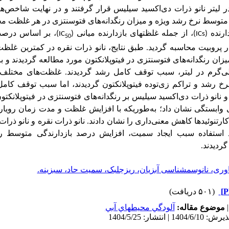
قرار گرفتند و در نهایت شاخص‌
 متوسط نرخ رشد ویژه و میزان رنگدانه‌های فتوسنتزی در هر غلظت مح
رنده (
)، از جمله غلظت­های بازدارنده میانی (
)، بر اساس درصد
IC
ICs
50
زار پروبیت محاسبه گردید. طبق نتایج، نانو ذرات نقره در کمترین غ
ن رنگدانه‌های فتوسنتزی در فیتوپلانکتون مورد مطالعه گردیدند و با
075/ و 100/0 میلی‌گرم در لیتر، سبب توقف کامل رشد گردیدند. غلظت‌های مخت
رشد و تراکم زی‌توده فیتوپلانکتون ‌گردیدند، اما سبب توقف کامل ر
 نانو ذرات دی‌اکسید سیلیس بر رنگدانه‌های فتوسنتزی در فیتوپلانکتو
وابستگی نشان داد؛ به­‌طوری­که با افزایش غلظت و مدت زمان رویار
رتنوئیدها کاهش معنی‌داری را نشان دادند. نانو ذرات نقره و نانو ذرا
 استفاده سبب ایجاد سمیت، افزایش درصد بازدارندگی متوسط 
گردیدند.
اوری، نانوسم­شناسی آبزیان، ریزجلبک، سمیت حاد، سبزینه.
(۵۰۱ دریافت)
موضوع مقاله:
آلودگي محيطهاي آبي