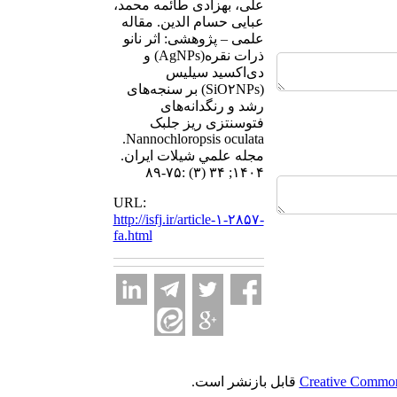
علی، بهزادی طائمه محمد،
عبایی حسام الدین. مقاله
علمی – پژوهشی:‌ اثر نانو
ذرات نقره(AgNPs) و
دی‌اکسید سیلیس
(SiO۲NPs) بر سنجه‌‌‌های
رشد و رنگدانه‌های
فتوسنتزی ریز جلبک
Nannochloropsis oculata.
مجله علمي شيلات ايران.
۱۴۰۴; ۳۴ (۳) :۷۵-۸۹
URL:
http://isfj.ir/article-۱-۲۸۵۷-
fa.html
Creative Commons
قابل بازنشر است.