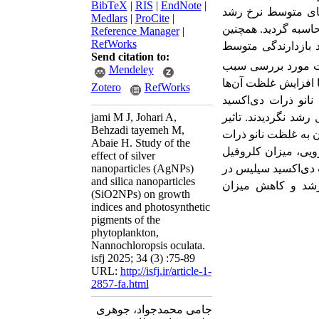
BibTeX
|
RIS
|
EndNote
|
های متوسط نرخ رشد
Medlars
|
ProCite
|
اسبه گردید. همچنین
Reference Manager
|
RefWorks
 بازدارندگی متوسط
Send citation to:
لظت مورد بررسی سبب
Mendeley
 افزایش غلظت آن‌ها
Zotero
RefWorks
لف نانو ذرات دی‌اکسید
jami M J, Johari A,
شد نگردیدند. تاثیر
Behzadi tayemeh M,
ن به غلظت نانو ذرات
Abaie H. Study of the
ویی، میزان کلروفیل
effect of silver
nanoparticles (AgNPs)
ت دی‌اکسید سیلیس در
and silica nanoparticles
رشد و کاهش میزان
(SiO2NPs) on growth
indices and photosynthetic
pigments of the
phytoplankton,
Nannochloropsis oculata.
isfj 2025; 34 (3) :75-89
URL:
http://isfj.ir/article-1-
2857-fa.html
جامی محمدجواد، جوهری