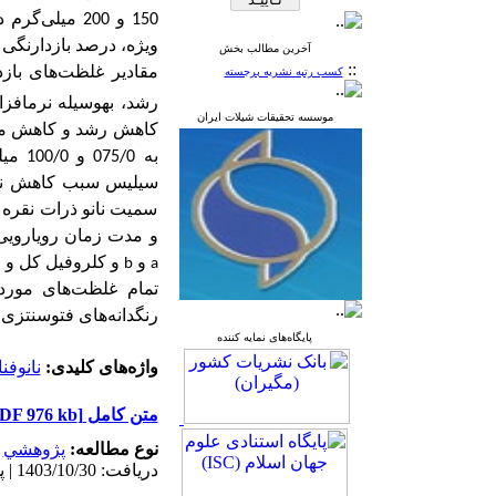
150 و 200 میلی‌گرم در لیتر نانو ذرات دی‌اکسید سیلیس
ویژه، درصد بازدارنگی
آخرین مطالب بخش
::
مقادیر غلظت‌های بازدا
کسب رتبه نشریه برجسته
رشد، به­وسیله نرم­اف
موسسه تحقیقات شیلات ایران
کاهش رشد و کاهش میزا
به 0
سیلیس
سبب کاهش نرخ 
سمیت نانو ذرات نقره و
و مدت زمان رویارویی 
و
و کلروفیل کل و کا
b
a
تمام غلظت‌های مورد
رنگدانه‌های فتوسنتزی 
پایگاه‌های نمایه کننده
واژه‌های کلیدی:
نانوفن
متن کامل
[PDF 976 kb]
نوع مطالعه:
پژوهشي
|
دریافت: 1403/10/30 | پذیرش: 1404/6/10 | انتشار: 1404/5/25