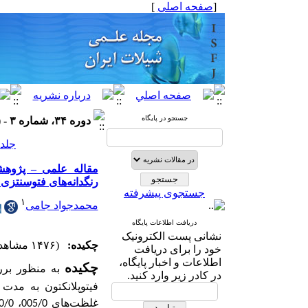
[
صفحه اصلی
]
جستجو در پایگاه
دوره ۳۴، شماره ۳ - ( ۶-۱۴۰۴ )
جلد ۳۴ شماره ۳ صفحات ۸۹
رنگدانه‌های فتوسنتزی ریز جلبک oculata
جستجوی پیشرفته
۱
محمدجواد جامی
دریافت اطلاعات پایگاه
نشانی پست الکترونیک
چکیده:
(۱۴۷۶ مشاهده)
خود را برای دریافت
اطلاعات و اخبار پایگاه،
چکیده
به منظور برر
در کادر زیر وارد کنید.
فیتوپلانکتون به مدت 72 ساعت طبق استاندارد شماره 01