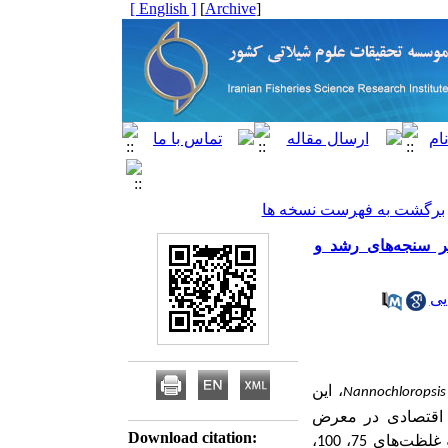
[ English ]
]
Archive
[
برگشت به فهرست نسخه ها
– پژوهشی:‌ اثر نانو ذرات نقره(AgNPs) و دی‌اکسید سیلیس (SiO2NPs) بر سنجه‌‌‌های رشد و
یی
، این
Nannochloropsis
اقتصادی در معرض
Download citation:
غلظت‌های 005/0، 010/0، 025/0، 050/0، 075/0 و 100/0 میلی‌گرم در لیتر نانو ذرات نقره و غلظت‌های 75، 100،