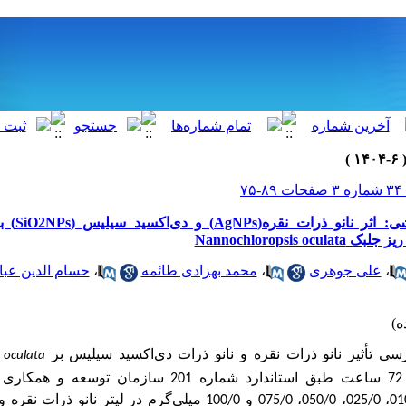
-۷۵
مقاله علمی 
Nannochloropsis 
،
علی جوهری
،
محمد بهزادی طائمه
،
حسام الدین عبا
سی تأثیر نانو ذرات نقره و نانو ذرات دی‌اکسید سیلیس
بر
 oculata
2
سازمان توسعه و همکاری 