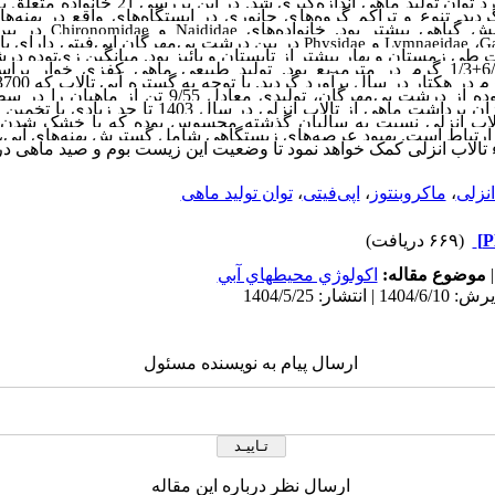
 توان تولید ماهی اندازه
ید. تنوع و تراکم گروه‌های جانوری در ایستگاه‌های واقع در پهنه
ها
ش گیاهی بیشتر بود. خانواده
های
و
در بین
Chironomidae
Naididae
،
و
در بین درشت بی
مهرگان اپی
فیتی دارای ب
Physidae
Lymnaeidae
G
ت طی زمستان و بهار بیشتر از تابستان و پائیز بود. میانگین زی‌‌توده د
±
1/3 گرم در مترمربع بود. تولید طبیعی ماهی کفزی خوار برا
وده از درشت بی
مهر
گان، تولیدی معادل 9/55 تن از ماهی
خواهد شد. بررسی میزان برداشت ماهی از تالاب انزلی در 
الاب انزلی نسبت به سالیان گذشته محسوس بوده که با خشک شدن
ارتباط است. بهبود عرصه
های زیستگاهی شامل گسترش پهنه‌های آبی، 
ء تالاب انزلی کمک خواهد نمود تا وضعیت این زیست بوم و صید ماهی در آ
انزلی
،
ماکروبنتوز
،
اپی‌‌فیتی
،
توان تولید ماهی
(۶۶۹ دریافت)
موضوع مقاله:
اكولوژي محيطهاي آبي
ارسال پیام به نویسنده مسئول
ارسال نظر درباره این مقاله