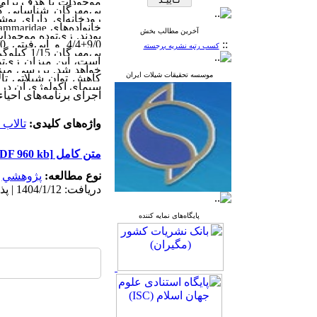
موجودات با هدف برآورد
بی
مهرگان شناسایی گرد
رودخانه
ای دارای پوش
خانواده
های
ammaridae
آخرین مطالب بخش
بودند. زی‌‌توده موجودا
::
9/0
±
4/4 و اپی
فیتی 6/0
کسب رتبه نشریه برجسته
بی
است، این میزان زی‌‌ت
موسسه تحقیقات شیلات ایران
کاهش توان شیلاتی ت
سیمای اکولوژی آن در 
اجرای برنامه‌های احیا
واژه‌های کلیدی:
تالاب 
متن کامل
[PDF 960 kb]
نوع مطالعه:
پژوهشي
|
دریافت: 1404/1/12 | پذیرش: 1404/6/10 | انتشار: 1404/5/25
پایگاه‌های نمایه کننده