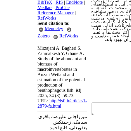
گیری شد. در این بررسی 21 خانواده متعلق به 12 راسته از درشت
BibTeX
|
RIS
|
EndNote
|
ی آبی و ایستگاه
های
Medlars
|
ProCite
|
 موجودات کفزی و
الاترین درصد مشاهده
Reference Manager
|
رشت بی
مهرگان کفزی
RefWorks
ساس زی‌‌توده درشت
مهرگان 1/15 کیلوگرم در هکتار در سال برآورد گردید. با توجه به گستره آبی تالاب که 3700 هکتار گزارش شده
Send citation to:
ان را در سطح تالاب انزلی سبب
Mendeley
سال 1403 تا حد زیادی با تخمین مذکور همخوانی دارد.
 اکثر بخش
ها و تغییر
ایجاد عمق مناسب و
RefWorks
Zotero
ن بهبود یابد.
Mirzajani A, Bagheri S,
Zahmatkesh Y, Ghane A.
Study of the abundant and
biomass of
macroinvertebrates in
Anzali Wetland and
estimation of the potential
production of
benthophagous fish. isfj
2025; 34 (3) :59-73
URL:
http://isfj.ir/article-1-
2879-fa.html
میرزاجانی علیرضا، باقری
سیامک، زحمتکش
یعقوبعلی، قانع احمد.