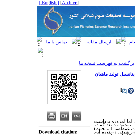
[ English ]
]
Archive
[
برگشت به فهرست نسخه ها
تانسیل تولید ماهیان
 اما امروزه برداشت
 به‌عهده دارند که در
ان غوطه
ور (اپی
فیت)
Download citation:
ز اسفند 1401 لغایت دی 1402 نمونه برداری شدند. زی‌‌توده این