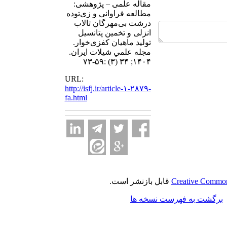
مقاله علمی – پژوهشی:‌
مطالعه فراوانی و زی‌‌توده
درشت بی‌مهر‌‌گان تالاب
انزلی و تخمین پتانسیل
تولید ماهیان کفزی‌خوار.
مجله علمي شيلات ايران.
۱۴۰۴; ۳۴ (۳) :۵۹-۷۳
URL:
http://isfj.ir/article-۱-۲۸۷۹-
fa.html
Creative Commons
قابل بازنشر است.
برگشت به فهرست نسخه ها