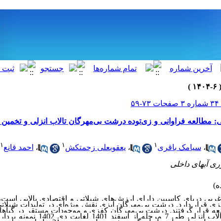
-۵۹
 مطالعه فراوانی و زی‌‌توده درشت بی‌مهر‌‌گان تالاب انزلی و تخمین پ
۱
۱
۱
،
سیامک باقری
،
یعقوبعلی زحمتکش
،
احمد قانع
غربی دریای کاسپین دارای ارزش
های شیلاتی و اقتصادی بالایی است،
یزی قرار دارد. درشت بی
مهر
گان آبزی نقش ویژ
ه
ای در تولیدات شیلاتی
عه قرار گرفتند. درشت بی
مهر
گان کفزی و موجودات مستقر در گیاه
های مختلف تالاب انزلی طی 7 مرحله ا