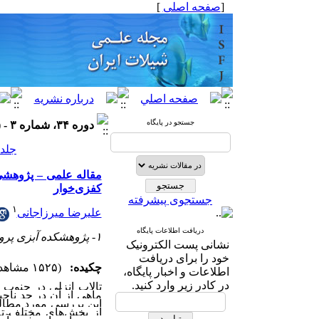
[
صفحه اصلی
]
جستجو در پایگاه
دوره ۳۴، شماره ۳ - ( ۶-۱۴۰۴ )
جلد ۳۴ شماره ۳ صفحات ۷۳
مقاله علمی – پژوهشی:‌
کفزی‌خوار
جستجوی پیشرفته
۱
علیرضا میرزاجانی
دریافت اطلاعات پایگاه
۱- پژوهشکده آبزی پروری آبهای داخلی
نشانی پست الکترونیک
خود را برای دریافت
چکیده:
(۱۵۲۵ مشاهده)
اطلاعات و اخبار پایگاه،
در کادر زیر وارد کنید.
تالاب انزلی در جنوب 
ماهی از آن در حد ناچ
این بررسی مورد مطال
از بخش