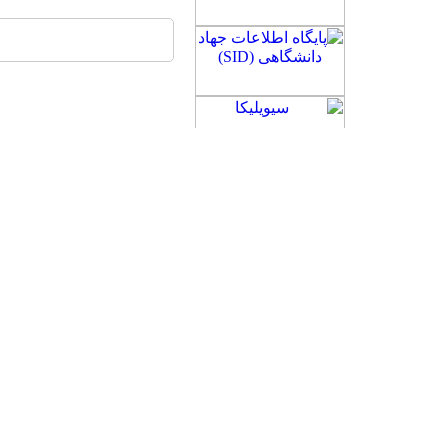
ن:
نظر ارسال شده توسط نام يا پست
pour.behzad88@yahoo.com
بازنشر اطلاعات