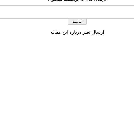
ارسال نظر درباره این مقاله
ام کاربری یا پست الکترونیک شما
نظرات کاربران
 الكترونيك در تاریخ 1391/7/26
rahim