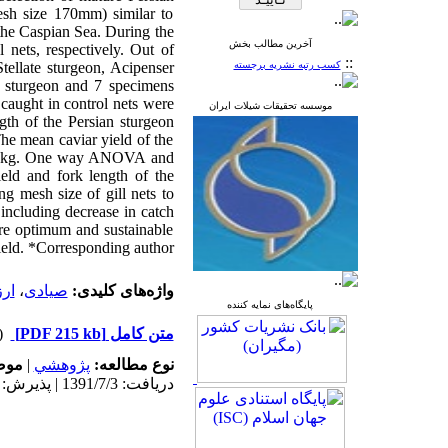
esh size 170mm) similar to
the Caspian Sea. During the
آخرین مطالب بخش
 nets, respectively. Out of
::
tellate sturgeon, Acipenser
کسب رتبه نشریه برجسته
n sturgeon and 7 specimens
 caught in control nets were
موسسه تحقیقات شیلات ایران
gth of the Persian sturgeon
he mean caviar yield of the
4±1.9kg. One way ANOVA and
ield and fork length of the
g mesh size of gill nets to
including decrease in catch
ure optimum and sustainable
ield. *Corresponding author
ارز
،
صیادی
واژه‌های کلیدی:
پایگاه‌های نمایه کننده
دریافت)
[PDF 215 kb]
متن کامل
مو:
|
پژوهشي
نوع مطالعه:
دریافت: 1391/7/3 | پذیرش: 1394/4/10 | انتشار: 1394/4/10