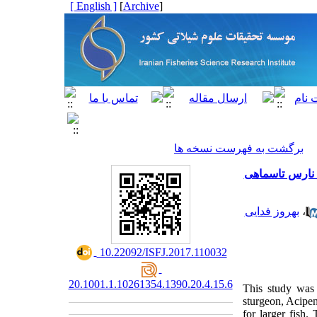
[ English ]
]
Archive
[
برگشت به فهرست نسخه ها
یزان صید ماهیان نارس تاسماهی
بهروز فدایی
،
‎ 10.22092/ISFJ.2017.110032
20.1001.1.10261354.1390.20.4.15.6
This study was 
sturgeon, Acipen
for larger fish.