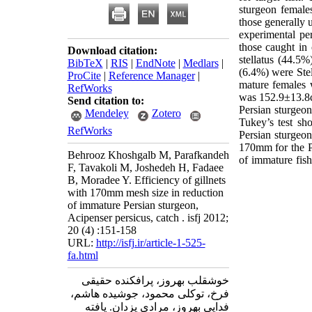
sturgeon female
those generally 
experimental pe
those caught in
Download citation:
stellatus (44.5
BibTeX
|
RIS
|
EndNote
|
Medlars
|
(6.4%) were Stel
ProCite
|
Reference Manager
|
mature females 
RefWorks
was 152.9±13.8c
Send citation to:
Persian sturgeo
Mendeley
Zotero
Tukey’s test sh
RefWorks
Persian sturgeon
170mm for the P
Behrooz Khoshgalb M, Parafkandeh
of immature fis
F, Tavakoli M, Joshedeh H, Fadaee
B, Moradee Y. Efficiency of gillnets
with 170mm mesh size in reduction
of immature Persian sturgeon,
Acipenser persicus, catch . isfj 2012;
20 (4) :151-158
URL:
http://isfj.ir/article-1-525-
fa.html
خوشقلب بهروز، پرافکنده حقیقی
فرخ، توکلی محمود، جوشیده هاشم،
فدایی بهروز، مرادی یزدان. یافته