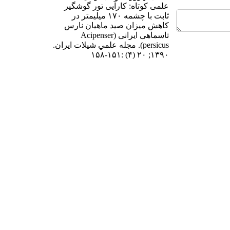
علمی کوتاه: کارآیی تور گوشگیر
ثابت با چشمه ۱۷۰ میلیمتر در
کاهش میزان صید ماهیان نارس
تاسماهی ایرانی (Acipenser
persicus). مجله علمي شيلات ايران.
۱۳۹۰; ۲۰ (۴) :۱۵۱-۱۵۸
URL:
http://isfj.ir/article-۱-۵۲۵-
fa.html