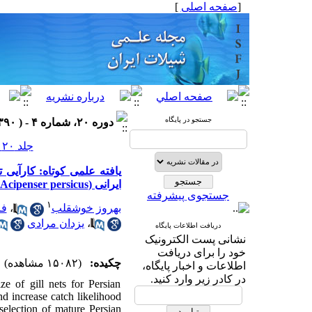
]
صفحه اصلی
[
جستجو در پایگاه
دوره ۲۰، شماره ۴ - ( ۱۳۹۰ )
جلد ۲۰ شماره ۴ صفحات ۱۵۸-۱۵۱
ایرانی (Acipenser persicus)
جستجوی پیشرفته
۱
فر
،
بهروز خوشقلب
یزدان مرادی
،
دریافت اطلاعات پایگاه
نشانی پست الکترونیک
خود را برای دریافت
چکیده:
(۱۵۰۸۲ مشاهده)
اطلاعات و اخبار پایگاه،
در کادر زیر وارد کنید.
e of gill nets for Persian
nd increase catch likelihood
selection of mature Persian