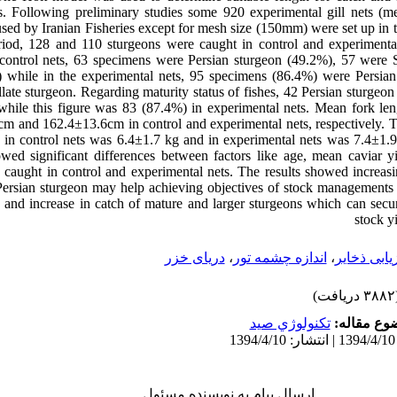
s. Following preliminary studies some 920 experimental gill nets (m
used by Iranian Fisheries except for mesh size (150mm) were set up in 
riod, 128 and 110 sturgeons were caught in control and experimental
 control nets, 63 specimens were Persian sturgeon (49.2%), 57 were S
%) while in the experimental nets, 95 specimens (86.4%) were Persia
late sturgeon. Regarding maturity status of fishes, 42 Persian sturgeon
while this figure was 83 (87.4%) in experimental nets. Mean fork len
m and 162.4±13.6cm in control and experimental nets, respectively. T
n in control nets was 6.4±1.7 kg and in experimental nets was 7.
owed significant differences between factors like age, mean caviar y
 caught in control and experimental nets. The results showed increasin
ersian sturgeon may help achieving objectives of stock managements 
h and increase in catch of mature and larger sturgeons which can sec
stock y
دریای خزر
،
اندازه چشمه تور
،
یابی ذخایر
(۳۸۸۲ 
ضوع مقاله
تكنولوژي صيد
ارسال پیام به نویسنده مسئول