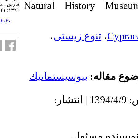
Natural Hi
فارس . مجله علمي شيلات ايران.
۱۳۹۱; ۲۱ (۱) :۱۷۱-۱۷۴
URL:
http://isfj.ir/article-۱-۶۰۲-
fa.html
،
 زیستی
يوسيستماتيك
 1391/9/27 | پذیرش: 1394/4/9 | انتشار
ول