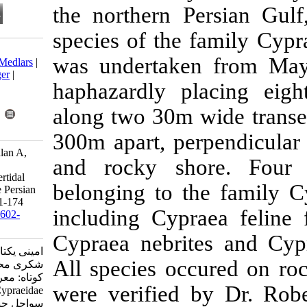
the northern 
species of th
Download citation:
was undertak
BibTeX
|
RIS
|
EndNote
|
Medlars
|
ProCite
|
Reference Manager
|
haphazardly 
RefWorks
Send citation to:
along two 30m
Mendeley
Zotero
RefWorks
300m apart, p
Amini Yekta F, Ashja Ardalan A,
and rocky s
Shokri M. Identification of
Cypraeidae in southern intertidal
belonging to 
zones of Qeshm Island, the Persian
Gulf . isfj 2012; 21 (1) :171-174
including Cyp
URL:
http://isfj.ir/article-1-602-
fa.html
Cypraea nebri
امینی یکتا فاطمه، اشجع اردلان آریا،
All species oc
شکری محمد رضا. یافته علمی
کوتاه: معرفی شکم پایان خانواده
were verifie
Cypraeidae در ناحیه بین جزر و مدی
سواحل جنوبی جزیره قشم،خلیج