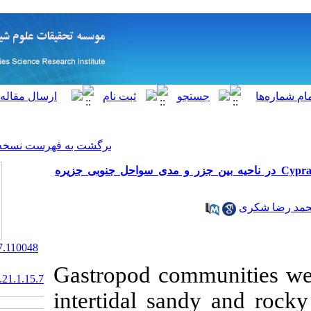
[ English ]
]
Archive
[
برگشت به فهرست نسخه ها
یافته علمی کوتاه: معرفی شکم پایان خانواده Cypraeidae ره
‎ 10.22092/ISFJ.2017.110048
Gastropod com
20.1001.1.10261354.1391.21.1.15.7
intertidal sa