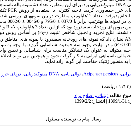
لی
DNA
میتوکندریایی بود. برای این منظور، تعداد 
 خزر جمع­آوری گردید. ناحیه کنترلی با استفاده از روش
PCR
تکثیر
12هاپلوتیپ متفاوت در بین نمونه­های
بررسی شده،
ی در نمونه­ ها به­ترتیب برابر با
037/0
±
795/0 و 0046/0
±
0062/0 بدست آمد.
ین
نمونه­های رودخانه سفیدرود بود که از این تعداد 3 هاپلوتایپ
A
،
B
و
E
 نشدند.
نتایج تجزیه و تحلیل شاخص تثبیت
)
(F
بر اساس روش
دوپ
ST
A
نشان داد که نمونه ­های
رودخانه سفیدرود با نمونه­ های مناطق رو
P
) و در نهایت وجود سه جمعیت شناسایی گردید
.
با توجه به تنو
احیه می­تواند به عنوان یک نشانگر مناسب برای
شناسایی و تعیین وا
احتمالی تاسماهی ایرانی به کار گرفته شود و همچنین می تواند اطلا
 به منظور ژنتیک حفاظت این گونه ارائه نماید
.
یرانی
،
Acipenser persicus
،
توالی یابی
،
DNA میتوکندریایی
،
دریای خزر
(۱۲۲۳ دریافت)
وع مقاله:
ژنتيك و اصلاح نژاد
ارسال پیام به نویسنده مسئول