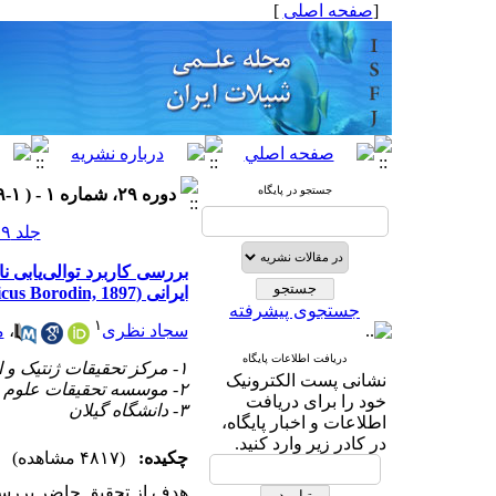
[
صفحه اصلی
]
جستجو در پایگاه
دوره ۲۹، شماره ۱ - ( ۱-۱۳۹۹ )
جلد ۲۹ شماره ۱ صفحات ۷۰-۵۹
ایرانی (Acipenser persicus Borodin, 1897) دریای خزر
جستجوی پیشرفته
۱
سجاد نظری
،
م
دریافت اطلاعات پایگاه
۱- مرکز تحقیقات ژنتیک و اصلاح نژاد ماهیان سردآبی شهید مطهری یاسوج
نشانی پست الکترونیک
۲- موسسه تحقیقات علوم شیلاتی کشور
خود را برای دریافت
۳- دانشگاه گیلان
اطلاعات و اخبار پایگاه،
در کادر زیر وارد کنید.
چکیده:
(۴۸۱۷ مشاهده)
هدف از تحقیق حاضر بررسی