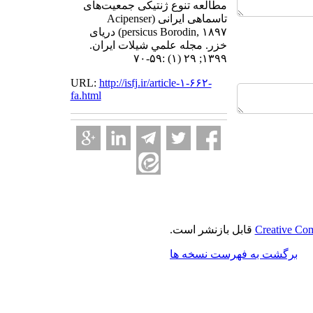
مطالعه تنوع ژنتیکی جمعیت‌های
تاسماهی ایرانی (Acipenser
persicus Borodin, ۱۸۹۷) دریای
خزر. مجله علمي شيلات ايران.
۱۳۹۹; ۲۹ (۱) :۵۹-۷۰
URL:
http://isfj.ir/article-۱-۶۶۲-
fa.html
Creative Com
قابل بازنشر است.
برگشت به فهرست نسخه ها