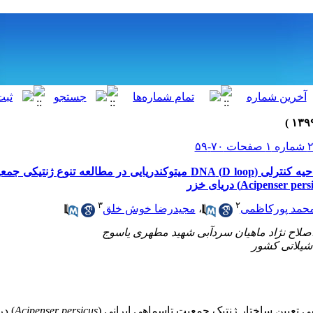
بررسی کاربرد توالی‌یابی ناحیه کنترلی (D loop) DNA میتوکندریایی در مطالعه ت
۳
۲
حمد پورکاظمی
،
مجیدرضا خوش خلق
 تعیین ساختار ژنتیک جمعیت تاسماهی ایرانی
)
Acipenser persicus
(
در