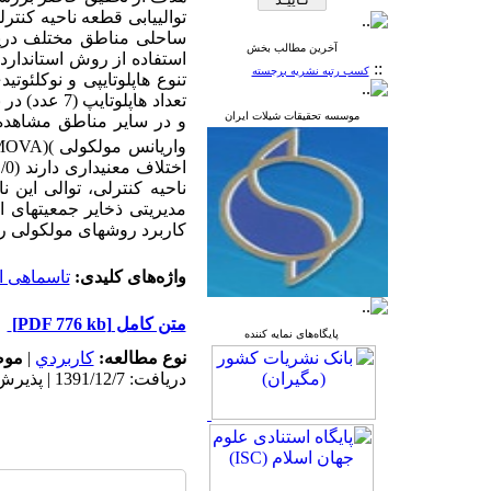
توالی­یابی قطعه ناحیه کنتر
ساحلی مناطق مختلف دریای
آخرین مطالب بخش
استفاده از روش استاندارد انجام پذیرفت. تعداد 
::
کسب رتبه نشریه برجسته
تنوع هاپلوتایپی و
نوکلئوتید
تعداد
هاپلوتایپ (7 عدد)
در ب
موسسه تحقیقات شیلات ایران
و در سایر مناطق مشاهده
واریانس مولکولی
(
MOVA)
اختلاف معنی­داری دارند
(001/0 >
ناحیه کنترلی، توالی این ن
مدیریتی ذخایر جمعیت­های 
کاربرد روش­های مولکولی را
واژه‌های کلیدی:
تاسماهی ا
متن کامل
[PDF 776 kb]
پایگاه‌های نمایه کننده
نوع مطالعه:
كاربردي
|
موض
دریافت: 1391/12/7 | پذیرش: 1399/1/31 | انتشار: 1399/2/2