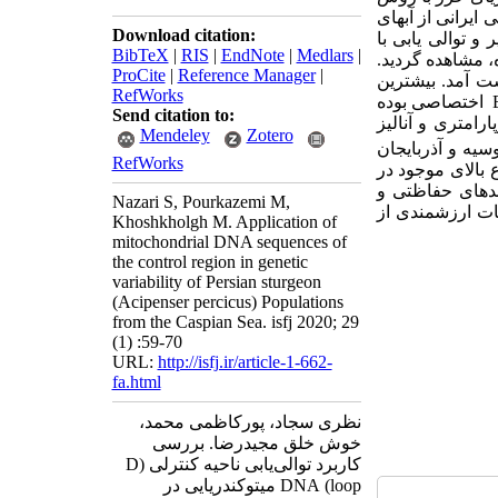
45 نمونه باله تاسماهی ایرانی از آب­های
Download citation:
 و توالی­ یابی با
BibTeX
|
RIS
|
EndNote
|
Medlars
|
 مشاهده گردید
.
ProCite
|
Reference Manager
|
بیشترین
RefWorks
اختصاصی بوده
Send citation to:
ارامتری و آنالیز
Mendeley
Zotero
سیه و آذربایجان
RefWorks
ع بالای موجود در
حدهای حفاظتی و
Nazari S, Pourkazemi M,
عات ارزشمندی از
Khoshkholgh M. Application of
mitochondrial DNA sequences of
the control region in genetic
variability of Persian sturgeon
(Acipenser percicus) Populations
from the Caspian Sea. isfj 2020; 29
(1) :59-70
URL:
http://isfj.ir/article-1-662-
fa.html
نظری سجاد، پورکاظمی محمد،
خوش خلق مجیدرضا. بررسی
کاربرد توالی‌یابی ناحیه کنترلی (D
loop) DNA میتوکندریایی در