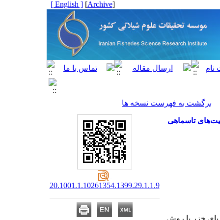
[ English ]
]
Archive
[
برگشت به فهرست نسخه ها
نوع ژنتیکی جمعیت‌های تاسماهی
20.1001.1.10261354.1399.29.1.1.9
یای خزر با روش