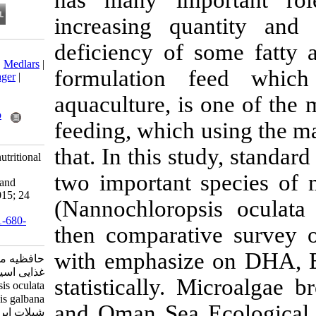
has many imp
increasing qu
deficiency of
Download citation:
BibTeX
|
RIS
|
EndNote
|
Medlars
|
formulation
ProCite
|
Reference Manager
|
RefWorks
aquaculture, i
Send citation to:
Mendeley
Zotero
feeding, which 
RefWorks
that. In this s
Hafezieh M. Fatty acids nutritional
value of two microalgae
two important 
Nannochloropsis oculata and
Isochrysis galbana. isfj 2015; 24
(Nannochlorop
(2) :135-141
URL:
http://isfj.ir/article-1-680-
then comparati
fa.html
with emphasi
حافظیه محمود. یافته کوتاه: ارزش
غذایی اسید های چرب دو ریز جلبک
statistically.
Nannochloropsis oculata و
Isochrysis galbana. مجله علمي
and Oman Sea 
شيلات ايران. ۱۳۹۴; ۲۴ (۲)