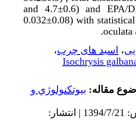
and 4.7±0.6)
0.032±0.08) wit
،
ی چرب
Isoch
يوتكنولوژي و
دریافت: 1392/1/25 | پذیرش: 1394/7/21 | انتشار: