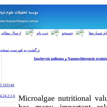
[ English ]
]
Archive
[
برگشت به فهرست نسخه ها
‎ 10.22092/ISFJ.2015.103146
20.1001.1.10261354.1394.24.2.1.6
Microalgae nut