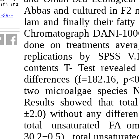
:۱۳۵-۱۴۱
Abbas and cul
URL:
http://isfj.ir/article-۱-۶۸۰-
lam and finally
fa.html
Chromatograph
done on treat
replications 
contents T- Te
differences (f
two microalga
Results showe
±2.0) without 
total unsat
30.2±0.5) , to