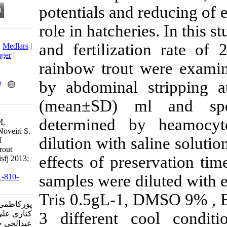
potentials and 
role in hatcher
Download citation:
and fertilizat
BibTeX
|
RIS
|
EndNote
|
Medlars
|
ProCite
|
Reference Manager
|
rainbow trout
RefWorks
Send citation to:
Mendeley
Zotero
by abdominal 
RefWorks
(mean±SD) m
Pourkazemi M, Shakibi
determined b
Daryakenari A, Kalbasi M,
Abdolhay H, Baradaran Noveiri S.
dilution with s
Short term preservation of
spermatozoa of rainbow trout
effects of pres
(Oncorhynchus mykiss). isfj 2013;
21 (4) :157-164
samples were d
URL:
http://isfj.ir/article-1-810-
fa.html
Tris 0.5gL-1,
پورکاظمی محمود، شکیبی دریا
کناری علی، کلباسی محمد رضا،
3 different c
عبدالحی حسین، برادران نویری