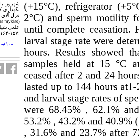
(+15°C), refri
شهروز. یافته علمی کوتاه:بیوتکنیک
نگهداری کوتاه مدت اسپرم ماهی
2°C) and sper
قزل آلای رنگین کمان
(Oncorhynchus mykiss). مجله
until complete 
علمي شيلات ايران. ۱۳۹۱; ۲۱ (۴)
:۱۵۷-۱۶۴
larval stage ra
URL:
http://isfj.ir/article-۱-۸۱۰-
hours. Result
fa.html
samples held
ceased after 2
lasted up to 14
and larval stag
were 68.45% ,
53.2% , 43.2% 
, 31.6% and 23