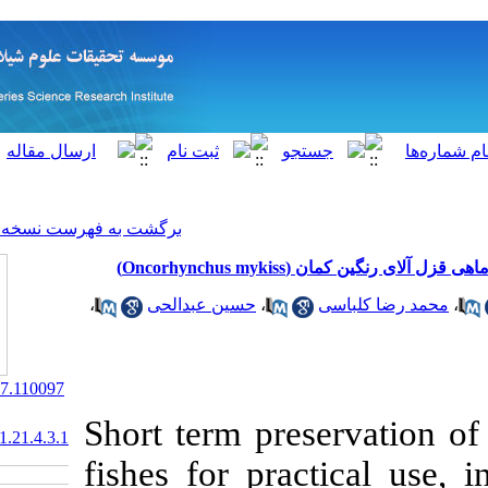
[ English ]
]
Archive
[
برگشت به فهرست نسخه ها
مان
،
حسین عبدالحی
،
‎ 10.22092/ISFJ.2017.110097
Short term pre
20.1001.1.10261354.1391.21.4.3.1
fishes for pra