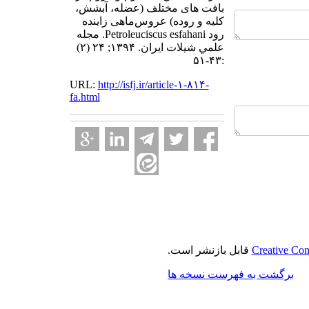
بافت های مختلف (عضله، آبشش،
کلیه و روده) عروس‌ماهی ‌زاینده
رود Petroleuciscus esfahani. مجله
علمي شيلات ايران. ۱۳۹۴; ۲۴ (۲)
:۴۳-۵۱
URL:
http://isfj.ir/article-۱-۸۱۴-
fa.html
Creative Com
قابل بازنشر است.
برگشت به فهرست نسخه ها