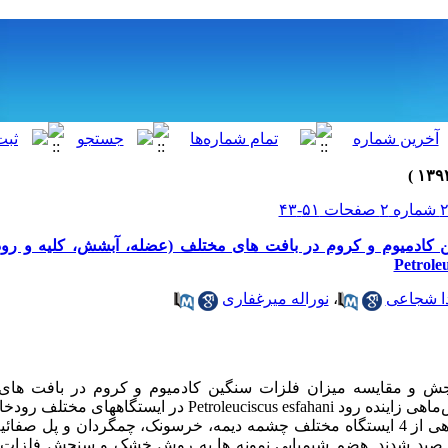
ن کادمیوم و کروم در بافت های مختلف (عضله، آبشش، کلیه و رو
ا شجاعی
،
نوراله میرغفاری
جش و مقایسه میزان فلزات سنگین کادمیوم و کروم در بافت های
آبشش، کلیه و روده عروس‌ماهی زاینده رود Petroleuciscus esfahani در ا
طعه ماهی در پاییز 1390 صید شدند. هضم شیمیایی نمونه ها به روش خشک و سنجش ف