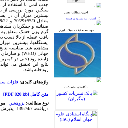
جذب اتمی با استفاده از 
سنگین مورد بررسی از با
آخرین مطالب بخش
::
کسب رتبه نشریه برجسته
موسسه تحقیقات شیلات ایران
گرم وزن خشک متعلق به با
ایستگاهها، بیشترین میزا
مشاهده شد. مقایسه نتایج 
زاینده رود (حتی در کمترین
نتایج این تحقیق می توان
رودخانه باشد.
واژه‌های کلیدی:
فلزات سن
پایگاه‌های نمایه کننده
متن کامل
[PDF 820 kb]
نوع مطالعه:
پژوهشي
|
موض
دریافت: 1392/4/7 | پذیرش: 1394/6/9 | انتشار: 1394/6/9