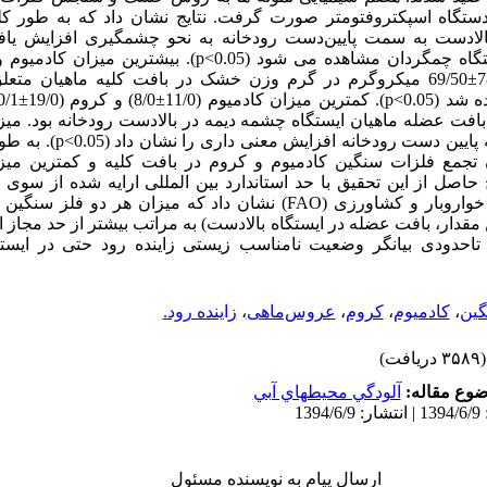
دستگاه اسپکتروفتومتر صورت گرفت. نتایج نشان داد که به طور ک
لا‌دست به سمت پایین‌دست رودخانه به نحو چشمگیری افزایش یاف
بیشترین میزان آن در ایستگاه چمگردان مشاهده می شود (p<0.05). ب
معادل 55/0±70/29 و 78/22±69/50 میکروگرم در گرم وزن خشک در بافت کلیه ماهیان
فت عضله ماهیان ایستگاه چشمه دیمه در بالادست رودخانه بود. میزا
بافت عضله از بالا دست به پایین دس
ن تجمع فلزات سنگین کادمیوم و کروم در بافت کلیه و کمترین می
حاصل از این تحقیق با حد استاندارد بین المللی ارایه شده از سوی
جهانی (WHO) و سازمان خواروبار و کشاورزی (FAO) نشان داد که میزان هر
 مقدار، بافت عضله در ایستگاه بالادست) به مراتب بیشتر از حد مجاز ا
د تاحدودی بیانگر وضعیت نامناسب زیستی زاینده رود حتی در ایستگ
گین
،
کادمیوم
،
کروم
،
عروس‌ماهی
،
زاینده رود.
(۳۵۸۹ دریافت)
وع مقاله:
آلودگي محيطهاي آبي
ارسال پیام به نویسنده مسئول