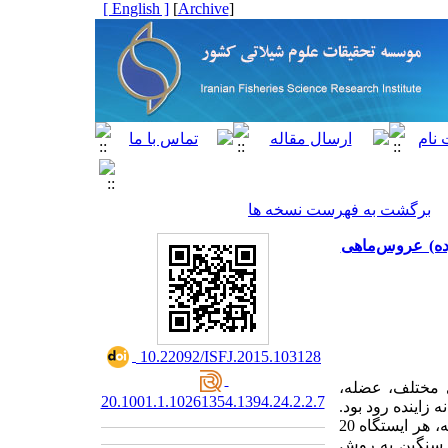
[ English ]
]
Archive
[
برگشت به فهرست نسخه ها
ده) عروس‌ماهی
‎ 10.22092/ISFJ.2015.103128
 مختلف، عضله،
20.1001.1.10261354.1394.24.2.2.7
یستگاههای مختلف رودخانه زاینده رود بود.
به این منظور 80 قطعه ماهی از 4 ایستگاه مختلف چشمه دیمه، خرسونک، چمگردان و پل صفائیه، هر ایستگاه 20
لزات سنگین به روش