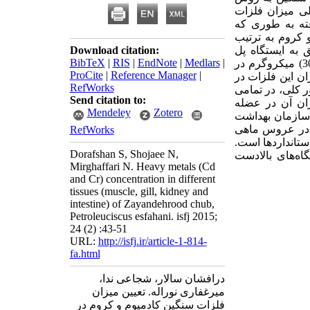
لی میزان فلزات
ته به طوری که
یشترین میزان کادمیوم و کروم به ترتیب
 متعلق به ایستگاه پل
Download citation:
BibTeX
|
RIS
|
EndNote
|
Medlars
|
صفائیه و چمگردان مشاهده شد (p<0.05). کمترین میزان کادمیوم (11/0±8/0) و کروم (19/0±30/1) میکروگرم در
ProCite
|
Reference Manager
|
ن این فلزات در
RefWorks
ت رودخانه افزایش معنی داری را نشان داد (p<0.05). به طور کلی، در تمامی
Send citation to:
زان آن در عضله
Mendeley
Zotero
 سازمان بهداشت
 دو فلز سنگین در عروس ماهی
RefWorks
ستانداردها است.
Dorafshan S, Shojaee N,
اه‌های بالادست
Mirghaffari N. Heavy metals (Cd
and Cr) concentration in different
tissues (muscle, gill, kidney and
intestine) of Zayandehrood chub,
Petroleuciscus esfahani. isfj 2015;
24 (2) :43-51
URL:
http://isfj.ir/article-1-814-
fa.html
درافشان سالار، شجاعی ندا،
میرغفاری نوراله. تعیین میزان
فلزات سنگین کادمیوم و کروم در