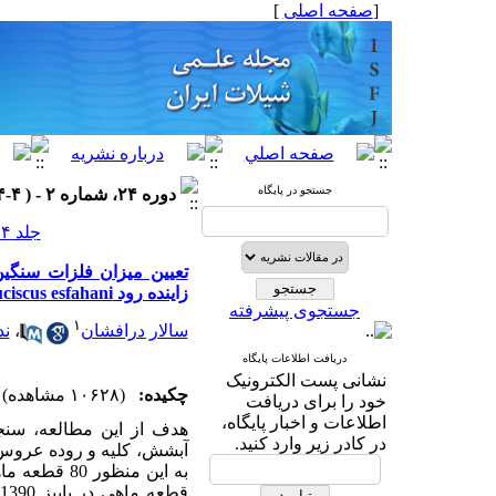
[
صفحه اصلی
]
جستجو در پایگاه
دوره ۲۴، شماره ۲ - ( ۴-۱۳۹۴ )
جلد ۲۴ شماره ۲ صفحات ۵۱-۴۳
تعیین میزان فلزات سنگی
‌زاینده رود Petroleuciscus esfahani
جستجوی پیشرفته
۱
سالار درافشان
،
ند
دریافت اطلاعات پایگاه
نشانی پست الکترونیک
چکیده:
(۱۰۶۲۸ مشاهده)
خود را برای دریافت
اطلاعات و اخبار پایگاه،
هدف از این مطالعه، سن
در کادر زیر وارد کنید.
ق