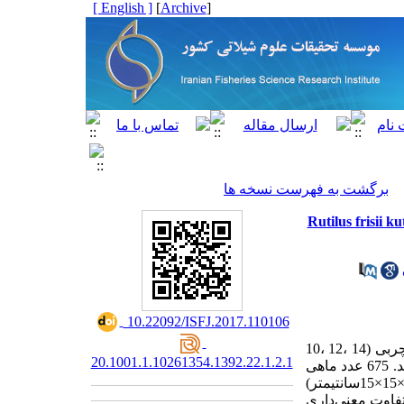
[ English ]
]
Archive
[
برگشت به فهرست نسخه ها
تئین و چربی جیره بر عملکرد رشد بچه ماهی سفید دریای خزر (1901 Rutilus frisii kutum
‎ 10.22092/ISFJ.2017.110106
در یک آزمایش تغذیه ای، تاثیر جیره غذایی با سه سطح پروتئین (40 ،35 ،30 درصد) و سه سطح چربی (14 ،12 ،10
20.1001.1.10261354.1392.22.1.2.1
درصد) به منظور تعیین سطح مناسب پروتئین و چربی در تغذیه ماهی سفید دریای خزر بررسی شد. 675 عدد ماهی
با میانگین (± انحرافمعیار ) وزن 01/0 ± 15/1 گرم به طور تصادفی در 27 آکواریوم 45 لیتری (20×15×15سانتیمتر)
 و چربی تفاوت معنی‌داری