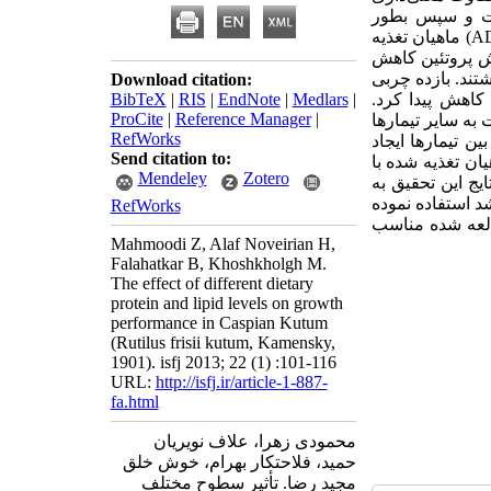
ا 35 درصد، وزن افزایش یافت و سپس بطور
معنی‌داری کاهش پیدا کرد. افزایش وزن (WG)، نرخ رشد ویژه (SGR) و افزایش وزن روزانه (ADG) ماهیان تغذیه
فزایش پروتئین کاهش
4 درصد پروتئین و 10 درصد چربی کمترین ابقاء پروتئین (PPV) را داشتند. بازده چربی
Download citation:
معنی‌داری کاهش پیدا کرد.
|
Medlars
|
EndNote
|
RIS
|
BibTeX
ProCite
|
Reference Manager
|
و 10 درصد چربی بالاترین میزان ابقاء چربی (LPV) را نسبت به سایر تیمارها
RefWorks
ن تیمارها ایجاد
Send citation to:
ان تغذیه شده با
Mendeley
Zotero
 تمام تیمارها 100 بود. با توجه به نتایج این تحقیق به
یر منفی بر رشد استفاده نموده
RefWorks
زنی مطالعه شده مناسب
Mahmoodi Z, Alaf Noveirian H,
Falahatkar B, Khoshkholgh M.
The effect of different dietary
protein and lipid levels on growth
performance in Caspian Kutum
(Rutilus frisii kutum, Kamensky,
1901). isfj 2013; 22 (1) :101-116
URL:
http://isfj.ir/article-1-887-
fa.html
محمودی زهرا، علاف نویریان
حمید، فلاحتکار بهرام، خوش خلق
مجید رضا. تأثیر سطوح مختلف