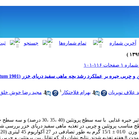
تأثیر سطوح مختلف پرو
۱
 علاف نویریان
،
بهرام فلاحتکار
،
مجید رضا خوش خلق
توزیع و چهار بار در روز به مدت 8 هفته تغذیه شدند. نتایج نشان داد که تقابل بین پروتئین