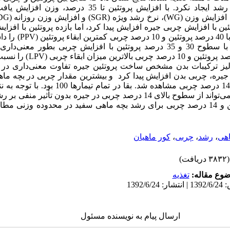
در هیچ یک از پارامترهای رشد ایجاد نکرد. با افزایش پروتئین ت
4 درصد پروتئین با افزایش چربی جیره افزایش پیدا کرد، اما بازده پروتئین با ا
یافت و ماهیان تغذیه شده با 0
(LER) ماهیان تغذیه شده با سطوح 30 و 35 درصد پروتئین با افزایش چربی بطور 
ماهیان تغذیه شده با 35 درصد پروتئین 
نالیز ترکیبات بدن مشخص ساخت پروتئین جیره تفاوت معنی‌داری در بی
جیره، چربی بدن افزایش پیدا کرد و بیشترین مقدار چربی در بچه ماهی
سطح 35 درصد پروتئین و 14 درصد چربی مشاهده شد. بقا در
نظر می رسد ماهی سفید می‌تواند از سطوح بالای 14 درصد چربی در جیره بدون تأث
و جیره با 35 درصد پروتئین و 14 درصد چربی برای رشد بچه ماهی سفید در محدوده و
هی
،
رشد
،
چربی
،
کور ماهیان
(۳۸۳۲ دریافت)
وع مقاله:
تغذيه
ارسال پیام به نویسنده مسئول