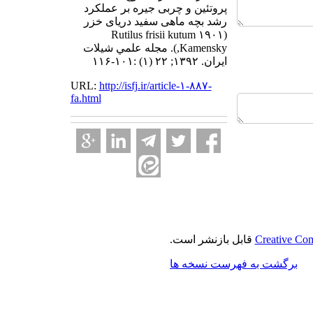
پروتئین و چربی جیره بر عملکرد
رشد بچه ماهی سفید دریای خزر
(۱۹۰۱ Rutilus frisii kutum
Kamensky,). مجله علمي شيلات
ايران. ۱۳۹۲; ۲۲ (۱) :۱۰۱-۱۱۶
URL:
http://isfj.ir/article-۱-۸۸۷-
fa.html
Creative Com
قابل بازنشر است.
برگشت به فهرست نسخه ها