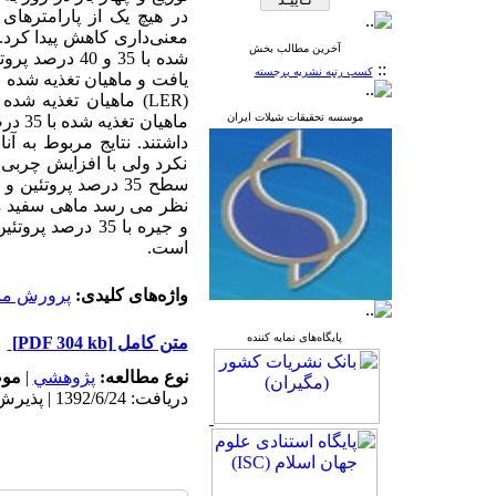
آخرین مطالب بخش
شده با 35 و 0
::
کسب رتبه نشریه برجسته
موسسه تحقیقات شیلات ایران
داشتند. نتایج مربوط به آ
نکرد ولی با افزایش چربی 
است.
واژه‌های کلیدی:
پرورش ما
پایگاه‌های نمایه کننده
متن کامل
[PDF 304 kb]
نوع مطالعه:
پژوهشي
|
موض
دریافت: 1392/6/24 | پذیرش: 1392/6/24 | انتشار: 1392/6/24