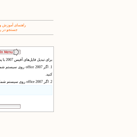
راهنمای آموزش و
جستجو در ر
برای تبدیل فایل‌های آفیس 2007 با پسوندهایی مثل docx به روش زیر عمل کنید:
کنید.
2. اگر office 2007 روی سیستم شما نصب نیست، از تبدیل‌گر میکروسافت استفاده کنید. برای دریافت این برنامه به نشانی زیر بروید: