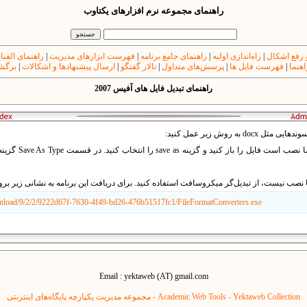
راهنمای مجموعه نرم افزارهای یکتاوب
 رفع اشکال
|
راه‌اندازی اولیه
|
راهنمای جامع برنامه
|
فهرست ابزارهای مدیریت
|
راهنمای الفبا
اهنما
|
فهرست فایل ها
|
پرسش‌های متداول
|
تالار گفتگو
|
ارسال پیشنهادها و اشکالات
|
برگشت
راهنمای تبدیل فایل های آفیس 2007
wnload/9/2/2/9222d67f-7630-4f49-bd26-476b51517fc1/FileFormatConverters.exe
Email : yektaweb (AT) gmail.com
Yektaweb Collection - مجموعه مدیریت یکپارچه پایگاه‌های اینترنتی
Academic Web Tools -