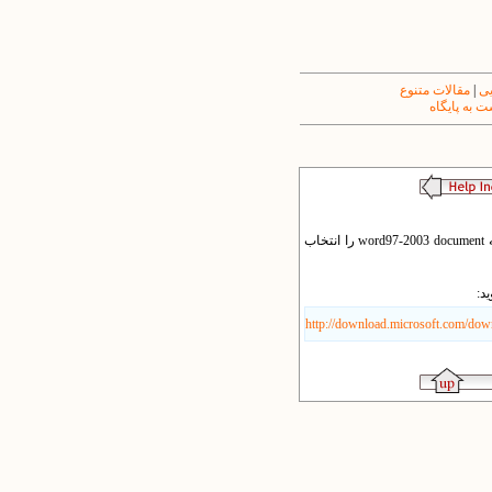
یی
|
مقالات متنوع
 به پایگاه
1. اگر office 2007 روی سیستم شما نصب است فایل را باز کنید و گزینه save as را انتخاب کنید. در قسمت Save As Type گزینه word97-2003 document را انتخاب
http://download.microsoft.com/do