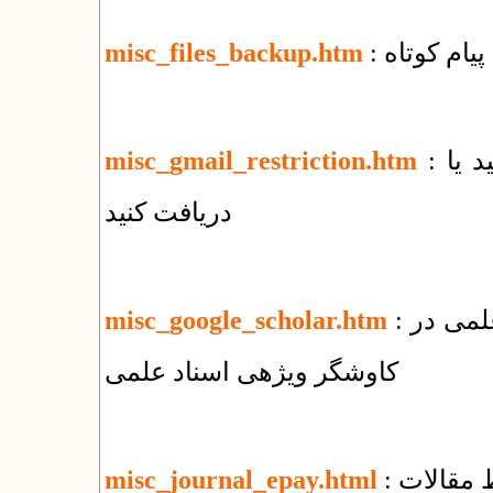
پیام کوتاه
misc_files_backup.htm
: چه فایل‌هایی را با جی‌میل نمی‌توانید بفرستید یا
misc_gmail_restriction.htm
دریافت کنید
: نحوه ثبت مقالات منتشر شده در پایگاههای علمی در
misc_google_scholar.htm
کاوشگر ویژهی اسناد علمی
 مقالات
misc_journal_epay.html