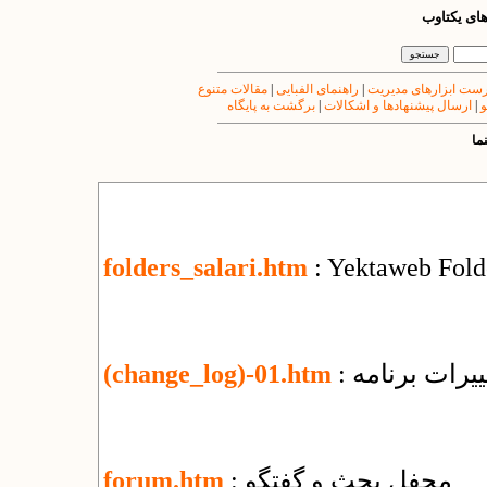
های یکتاوب
ست ابزارهای مدیریت
|
راهنمای الفبایی
|
مقالات متنوع
و
|
ارسال پیشنهادها و اشکالات
|
برگشت به پایگاه
ما
folders_salari.htm
: Yektaweb Fold
یرات برنامه
(change_log)-01.htm
: محفل بحث و گفتگو
forum.htm