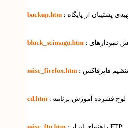
تهیه‌ی پشتیبان از پایگاه
backup.htm
block_scimago.htm
 تنظیم فایرفاکس
misc_firefox.htm
: لوح فشرده آموزش برنامه
cd.htm
: راهنمای ابزار FTP
misc_ftp.htm