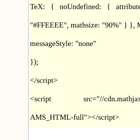
TeX: { noUndefined: { attribut
"#FFEEEE", mathsize: "90%" } }, Ma
messageStyle: "none"
});
</script>
<script src="//cdn.mathjax.org
AMS_HTML-full"></script>