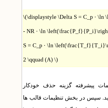
\(\displaystyle \Delta S = C_p · \ln 
- NR · \ln \left(\frac{P_f}{P_i}\rig
S = C_p · \ln \left(\frac{T_f}{T_i}\r
2 \qquad (A) \)
مات پیشرفته گزینه حذف خودکار
Backslash سپس در بخش تنظیمات قالب ها