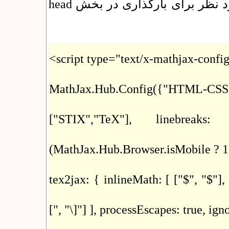
وارد شده و کد زیر را در بخش "کد html مورد نظر برای بارگذاری در بخش head
<script type="text/x-mathjax-confi
MathJax.Hub.Config({"HTML-CSS":
["STIX","TeX"], linebreak
(MathJax.Hub.Browser.isMobile ? 10
tex2jax: { inlineMath: [ ["$", "$"], 
[", "\]"] ], processEscapes: true, ig