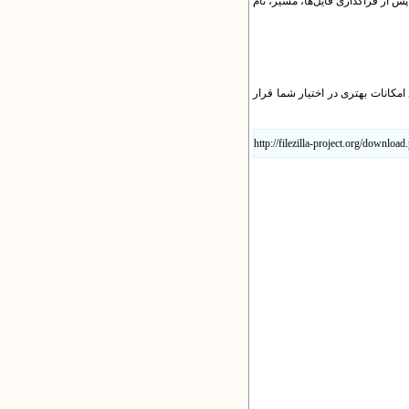
 پس از فراگذاری فایل
ها، مسیر، نام
د امکانات بهتری در اختیار شما قرار
http://filezilla-project.org/download