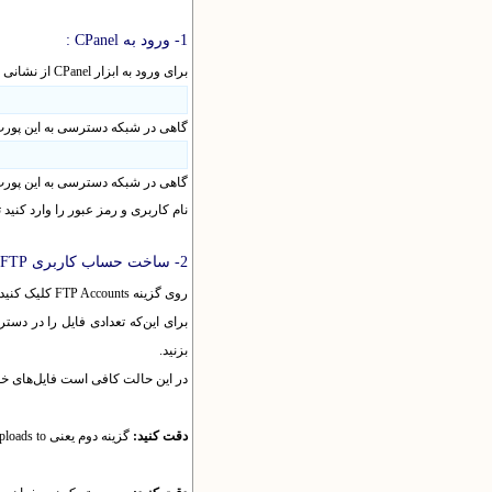
1- ورود به CPanel :
برای ورود به ابزار
CPanel
از نشانی 
گاهی در شبکه دسترسی به این پورت و
گاهی در شبکه دسترسی به این پورت 
نام کاربری و رمز عبور را وارد کنید تا وارد م
2- ساخت حساب کاربری FTP:
روی گزینه FTP Accounts کلیک کنید تا گزینه
برای این
که تعدادی فایل را در دس
بزنید.
در این حالت کافی است فایل
های خود را در شاخه public_ftp فراگذاری
دقت کنید:
گزینه دوم یعنی Allow anonymous uploads to می