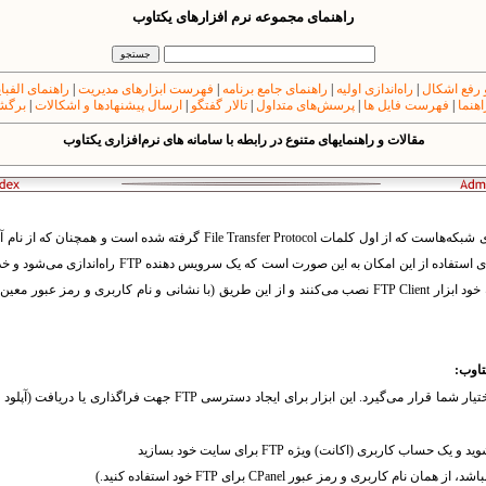
راهنمای مجموعه نرم افزارهای یکتاوب
 رفع اشکال
|
راه‌اندازی اولیه
|
راهنمای جامع برنامه
|
فهرست ابزارهای مدیریت
|
راهنمای الفبا
اهنما
|
فهرست فایل ها
|
پرسش‌های متداول
|
تالار گفتگو
|
ارسال پیشنهادها و اشکالات
|
برگشت
مقالات و راهنمایهای متنوع در رابطه با سامانه های نرم‌افزاری یکتاوب
هاست که از اول کلمات File Transfer Protocol گرفته شده است و همچنان که از نام آن برمی
ستفاده از این امکان به این صورت است که یک سرویس دهنده FTP راه
اندازی می
شود و خد
FTP Clie نصب می
کنند و از این طریق (با نشانی و نام کاربری و رمز عبور معی
تاوب:
تیار شما قرار می‌گیرد. این ابزار برای
ایجاد دسترسی FTP جهت فراگذاری یا دریافت
اربری و رمز عبور CPanel برای FTP خود استفاده کنید.)