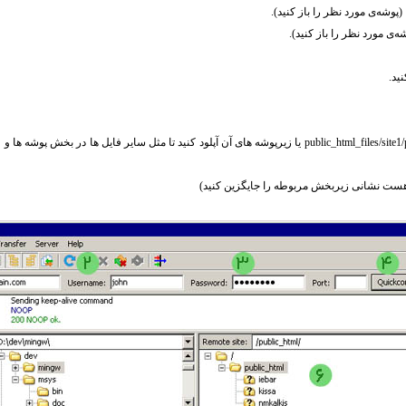
بهتر است فایل ها را در شاخه public_html_files/site1/pages یا زیرپوشه های آن آپلود کنید تا مثل سایر فایل ه
هست نشانی زیربخش مربوطه را جایگزین کنید)