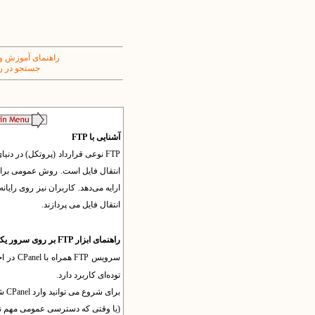
راهنمای آموزش و
جستجو در ر
آشنایی با FTP
FTP نوعی قرارداد (پروتکل) در دنیای شبکه
انتقال فایل است. روش عمومی برای ا
ارایه می
دهد. کاربران نیز روی رایانه خود ابزار nt
انتقال فایل می پردازند.
راهنمای ابزار FTP
بر روی سرور یک
سرویس FTP همراه با
CPanel
در اخ
توده‌ای کاربرد دارد.
برای شروع می توانید وارد CPanel شوید و یک حساب کاربری (اکانت) ویژه FTP برای سایت خود بسازید
(یا وقتی که دسترسی عمومی مهم نباشد، از همان نام ک