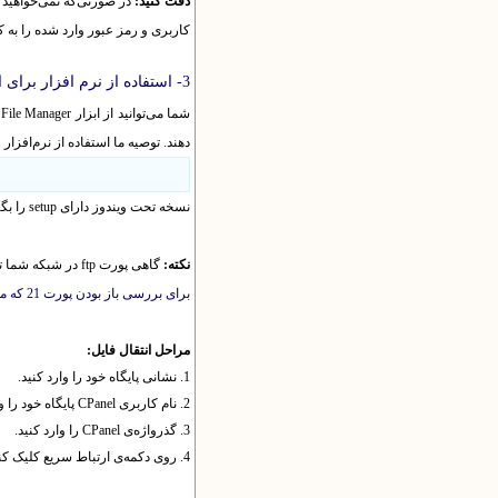
دقت کنید:
در صورتی
که نمی
خواهید دستر
کاربری و رمز عبور وارد شده را به ک
3- استفاده از نرم افزار برای انتقال فایل
شما می
توانید از ابزار File Manager در CPanel برای فراگذاری فایل
دهند. توصیه ما استفاده از نرم
افزار رایگان FileZilla FTP Client
نسخه تحت ویندوز دارای setup را بگیرید.
نکته:
گاهی پورت ftp در شبکه شما توسط مدیر شبکه یا فایروال مسدود شده است.
برای بررسی باز بودن پورت 21 که مخصوص ftp است، می
مراحل انتقال فایل:
1. نشانی پایگاه خود را وارد کنید.
2. نام کاربری CPanel پایگاه خود را وارد کنید.
3. گذرواژه‌ی CPanel را وارد کنید.
4. روی دکمه‌ی ارتباط سریع کلیک کنید.