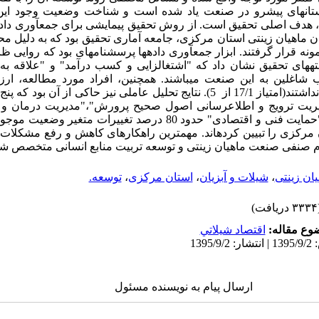
تان­های پیشرو در صنعت یاد شده است و شناخت وضعیت وجود این
، هدف اصلی تحقیق است. از روش تحقیق پیمایشی برای جمع­آوری داده­
ن ماهیان زینتی استان مرکزی، جامعه آماری تحقیق بود که به دلیل مح
ه قرار گرفتند. ابزار جمع­آوری داده­ها پرسشنامه­ای بود که روایی ظا
فته­های تحقیق نشان داد که "اشتغال­زایی و کسب درآمد" و "علاقه ب
شاغلین به این صنعت می­باشند. همچنین، ‌افراد مورد مطالعه، ارز
وضعیت موجود این صنعت نداشتند(امتیاز 17/1 از 5). نتایج تحلیل عاملی نیز حاکی از 
یریت ترویج و اطلاع­رسانی اصول صحیح پرورش"،"مدیریت درمان و ب
کیفیت ماهیان وارداتی" و "حمایت فنی و اقتصادی" حدود 80 درصد تغییرات م
مرکزی را تبیین کرده­اند. مهمترین راهکارهای کاهش و رفع مشکلا
ام صنفی صنعت ماهیان زینتی و توسعه تربیت منابع انسانی متخصص ­شن
ان زینتی
،
شیلات و آبزیان
،
استان مرکزی
،
توسعه.
ریافت)
وع مقاله:
اقتصاد شيلاتي
ارسال پیام به نویسنده مسئول