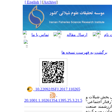
[ English ]
]
Archive
[
برگشت به فهرست نسخه ها
‎ 10.22092/ISFJ.2017.110265
عی بخش شیلات و
20.1001.1.10261354.1395.25.3.21.5
رفتار اجتماعی"
 با این وجود، جایگاه ارزشمند صنعت
صان روبرو کرده