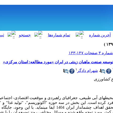
توسعه صنعت ماهیان زینتی در ایران «مورد مطالعه: استان مرکزی»
۱
،
شهرام دادگر
حیط­های آبی طبیعی، جغرافیای راهبردی و موقعیت اقتصادی- اجتما
 فرد کرده است. این بخش در سه حوزه "اکوتوریسم"، "تولید غذا" و "
نقش ارزنده­ای در فرایند تحقق اهداف چشم­انداز ایران 1404 ایفا می­نماید.
 کمتر مورد توجه واقع شده و مسائل مختلفی روند توسعه آن را با نق