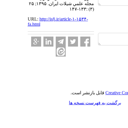
مجله علمي شيلات ايران. ۱۳۹۵; ۲۵
(۳) :۱۳۳-۱۴۷
URL:
http://isfj.ir/article-۱-۱۵۳۴-
fa.html
Creative Co
قابل بازنشر است.
برگشت به فهرست نسخه ها