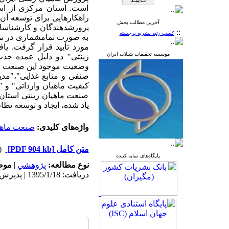
است. استان مرکزی از اس
راهکارهایی برای توسعه آن
آخرین مطالب بخش
پرورش­دهند­گان و کارشناسا
::
کسب رتبه نشریه برجسته
به صورت تمام­شماری در نمون
مورد تأیید قرار گرفت. یا
موسسه تحقیقات شیلات ایران
زینتی" دو دلیل عمده جذب 
صنفی و منابع غذایی"،"مد
صنعت ماهیان زینتی استان 
یاد شده، ایجاد و توسعه نظ
واژه‌های کلیدی:
صنعت ماهی
متن کامل
[PDF 904 kb]
(۳۳۳۴ د
پایگاه‌های نمایه کننده
نوع مطالعه:
پژوهشي
|
موض
دریافت: 1395/1/18 | پذیرش: 1395/9/2 | انتشار: 1395/9/2