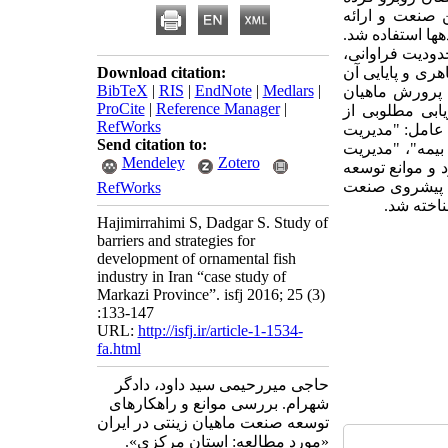
 صنعت و ارائه
ها استفاده شد.
دودیت فراوانی،
هری و پایایی آن
Download citation:
BibTeX
|
RIS
|
EndNote
|
Medlars
|
ه پرورش ماهیان
ProCite
|
Reference Manager
|
یابی مطلوبی از
RefWorks
آن بود که پنج عامل: "مدیریت
Send citation to:
یمه"، "مدیریت
Mendeley
Zotero
تغیر وضعیت موجود و موانع توسعه
ت پیش­روی صنعت
RefWorks
اخته شد.
Hajimirrahimi S, Dadgar S. Study of
barriers and strategies for
development of ornamental fish
industry in Iran “case study of
Markazi Province”. isfj 2016; 25 (3)
:133-147
URL:
http://isfj.ir/article-1-1534-
fa.html
حاجی میررحیمی سید داود، دادگر
شهرام. بررسی موانع و راهکارهای
توسعه صنعت ماهیان زینتی در ایران
«مورد مطالعه: استان مرکزی».