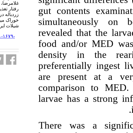
غلامرضا، عبداله تبار یاسر. بررسی
gut conten
رفتار تغذیه ای لاروماهی شانک
زردباله در تغذیه با غذای زنده و
simultan
خوراک میکروکپسوله. مجله علمي
شيلات ايران. ۱۳۸۹; ۱۹ (۱) :۵۱-۶۴
revealed t
URL:
http://isfj.ir/article-۱-۱۶۷۹-
food and/
fa.html
density i
preferenti
are prese
compariso
larvae has
There was