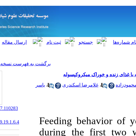
[ English ]
]
Archive
[
برگشت به فهرست نسخه ها
یکروکپسوله
یاسر
،
ا اسکندری
‎ 10.22092/ISFJ.2017.110283
Feeding be
20.1001.1.10261354.1389.19.1.6.4
during the