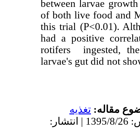
between l
of both li
this trial 
had a posi
rotifers 
larvae's gu
غذيه
دریافت: 1395/8/26 | پذیرش: 1395/8/26 | انتشار: