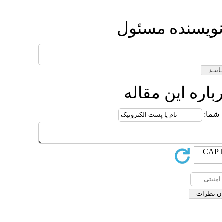
ئول
له