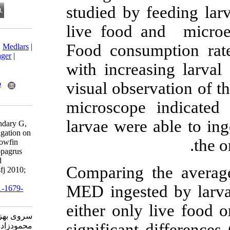
studied by
live food
Download citation:
Food consu
BibTeX
|
RIS
|
EndNote
|
Medlars
|
ProCite
|
Reference Manager
|
with incre
RefWorks
Send citation to:
Mendeley
Zotero
visual obse
RefWorks
microscope
Sarvi B, Matinfar A,
larvae wer
Mahmoudzadeh H, Eskandary G,
Abdollah Tabar Y. Investigation on
feeding behaviour of Yellowfin
seabream larvae, Acanthopagrus
latus, fed on live food and
Comparing 
microencapsulated diet. isfj 2010;
19 (1) :51-64
MED ingest
URL:
http://isfj.ir/article-1-1679-
fa.html
either onl
سروی بهزاد، متین فر عباس،
significant
محمودزاده همایون، اسکندری